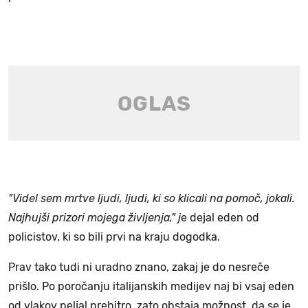
"Videl sem mrtve ljudi, ljudi, ki so klicali na pomoč, jokali.
Najhujši prizori mojega življenja," j
e dejal eden od
policistov, ki so bili prvi na kraju dogodka.
Prav tako tudi ni uradno znano, zakaj je do nesreče
prišlo. Po poročanju italijanskih medijev naj bi vsaj eden
od vlakov peljal prehitro, zato obstaja možnost, da se je