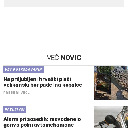
VEČ
NOVIC
VEČ POŠKODOVANIH
Na priljubljeni hrvaški plaži
velikanski bor padel na kopalce
PREBERI VEČ…
PAZLJIVO!
Alarm pri sosedih: razvodenelo
gorivo polni avtomehanične