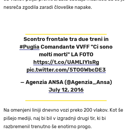
nesreča zgodila zaradi človeške napake.
Scontro frontale tra due treni in
#Puglia
Comandante VVFF "Ci sono
molti morti" LA FOTO
https://t.co/UAMLIYlsRg
pic.twitter.com/5TOGWbcDE3
— Agenzia ANSA (@Agenzia_Ansa)
July 12, 2016
Na omenjeni liniji dnevno vozi preko 200 vlakov. Kot še
pišejo mediji, naj bi bil v izgradnji drugi tir, ki bi
razbremenil trenutno še enotirno progo.