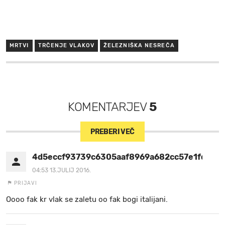
MRTVI
TRČENJE VLAKOV
ŽELEZNIŠKA NESREČA
KOMENTARJEV
5
PREBERI VEČ
4d5eccf93739c6305aaf8969a682cc57e1fd739
04:53 13.JULIJ 2016.
PRIJAVI
Oooo fak kr vlak se zaletu oo fak bogi italijani.