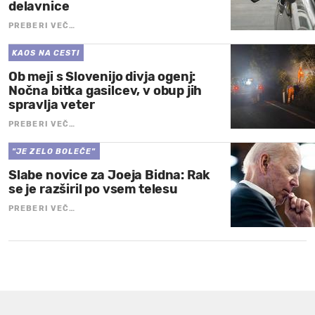
delavnice
PREBERI VEČ…
KAOS NA CESTI
Ob meji s Slovenijo divja ogenj:
Nočna bitka gasilcev, v obup jih
spravlja veter
PREBERI VEČ…
"JE ZELO BOLEČE"
Slabe novice za Joeja Bidna: Rak
se je razširil po vsem telesu
PREBERI VEČ…