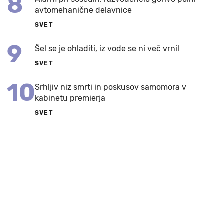
8
avtomehanične delavnice
SVET
9
Šel se je ohladiti, iz vode se ni več vrnil
SVET
10
Srhljiv niz smrti in poskusov samomora v
kabinetu premierja
SVET