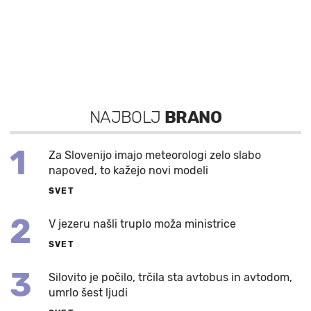
NAJBOLJ
BRANO
1
Za Slovenijo imajo meteorologi zelo slabo
napoved, to kažejo novi modeli
SVET
2
V jezeru našli truplo moža ministrice
SVET
3
Silovito je počilo, trčila sta avtobus in avtodom,
umrlo šest ljudi