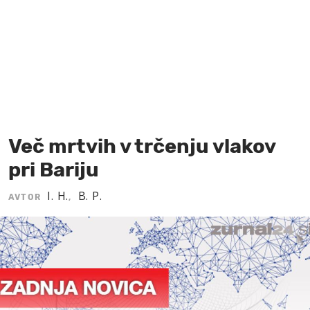
MOJ SANJ
Več mrtvih v trčenju vlakov
pri Bariju
I. H.
B. P.
AVTOR
,