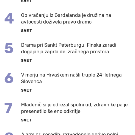
SVET
4
Ob vračanju iz Gardalanda je družina na
avtocesti doživela pravo dramo
SVET
5
Drama pri Sankt Peterburgu, Finska zaradi
dogajanja zaprla del zračnega prostora
SVET
6
V morju na Hrvaškem našli truplo 24-letnega
Slovenca
SVET
7
Mladenič si je odrezal spolni ud, zdravnike pa je
presenetilo še eno odkritje
SVET
Alarm pri sosedih: razvodenelo gorivo polni