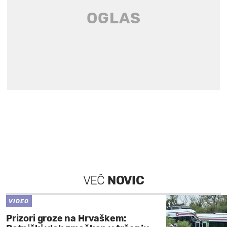
VEČ
NOVIC
VIDEO
Prizori groze na Hrvaškem: