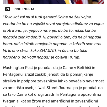
PROFIMEDIA
"
Tako kot vsi mi si tudi general Caine ne želi vojne,
vendar če bo na vojaški ravni sprejeta odločitev za vojno
proti Iranu, je njegovo mnenje, da bo to nekaj, kar bo
mogoče zlahka dobiti. Ni govoril o tem, da ne bi napadli
Irana, niti o lažnih omejenih napadih, o katerih sem bral.
Ve le eno stvar, kako ZMAGATI, in če mu bo tako
naročeno, bo vodil napad
," je objavil Trump.
Washington Post je poročal, da je Caine v Beli hiši in
Pentagonu izrazil zaskrbljenost, da bi pomanjkanje
streliva in podpore zaveznikov lahko povečalo nevarnost
za ameriško osebje. Wall Street Journal pa je poročal, da
so tako Caine kot drugi uradniki Pentagona opozorili na
tveganja, kot so žrtve med ameriškimi in zavezniškimi