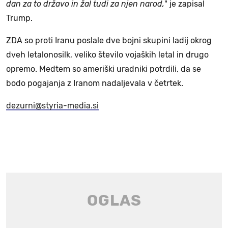
dan za to državo in žal tudi za njen narod,
" je zapisal
Trump.
ZDA so proti Iranu poslale dve bojni skupini ladij okrog
dveh letalonosilk, veliko število vojaških letal in drugo
opremo. Medtem so ameriški uradniki potrdili, da se
bodo pogajanja z Iranom nadaljevala v četrtek.
dezurni@styria-media.si