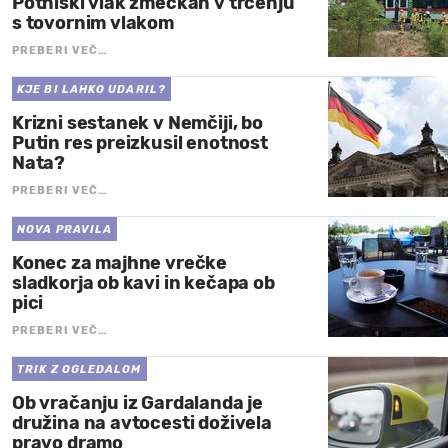
Potniški vlak zmečkan v trčenju
s tovornim vlakom
PREBERI VEČ…
KJE BI LAHKO UDARIL?
Krizni sestanek v Nemčiji, bo
Putin res preizkusil enotnost
Nata?
PREBERI VEČ…
NOVA PRAVILA
Konec za majhne vrečke
sladkorja ob kavi in kečapa ob
pici
PREBERI VEČ…
TRIK Z OGLEDALOM
Ob vračanju iz Gardalanda je
družina na avtocesti doživela
pravo dramo