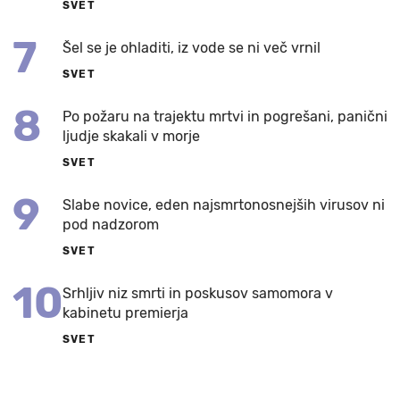
SVET
7
Šel se je ohladiti, iz vode se ni več vrnil
SVET
8
Po požaru na trajektu mrtvi in pogrešani, panični
ljudje skakali v morje
SVET
9
Slabe novice, eden najsmrtonosnejših virusov ni
pod nadzorom
SVET
10
Srhljiv niz smrti in poskusov samomora v
kabinetu premierja
SVET