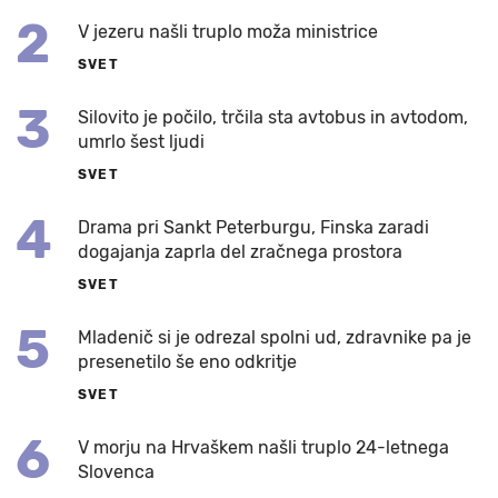
2
V jezeru našli truplo moža ministrice
SVET
3
Silovito je počilo, trčila sta avtobus in avtodom,
umrlo šest ljudi
SVET
4
Drama pri Sankt Peterburgu, Finska zaradi
dogajanja zaprla del zračnega prostora
SVET
5
Mladenič si je odrezal spolni ud, zdravnike pa je
presenetilo še eno odkritje
SVET
6
V morju na Hrvaškem našli truplo 24-letnega
Slovenca