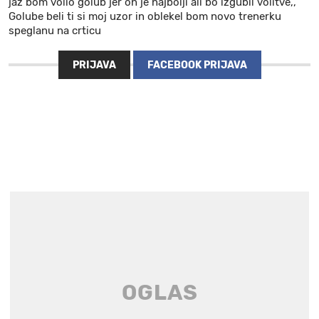
jaz bom volio golub jer on je najbolji ali bo izgubil volitve,,
Golube beli ti si moj uzor in oblekel bom novo trenerku
speglanu na crticu
PRIJAVA
FACEBOOK PRIJAVA