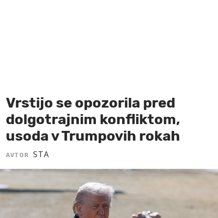
MOJ SANJ
Vrstijo se opozorila pred
dolgotrajnim konfliktom,
usoda v Trumpovih rokah
STA
AVTOR