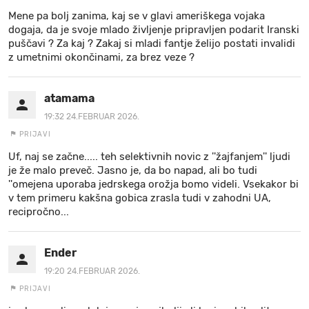
Mene pa bolj zanima, kaj se v glavi ameriškega vojaka
dogaja, da je svoje mlado življenje pripravljen podarit Iranski
puščavi ? Za kaj ? Zakaj si mladi fantje želijo postati invalidi
z umetnimi okončinami, za brez veze ?
atamama
19:32 24.FEBRUAR 2026.
PRIJAVI
Uf, naj se začne..... teh selektivnih novic z ''žajfanjem'' ljudi
je že malo preveč. Jasno je, da bo napad, ali bo tudi
''omejena uporaba jedrskega orožja bomo videli. Vsekakor bi
v tem primeru kakšna gobica zrasla tudi v zahodni UA,
recipročno...
Ender
19:20 24.FEBRUAR 2026.
PRIJAVI