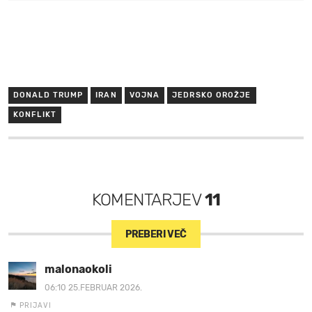
DONALD TRUMP
IRAN
VOJNA
JEDRSKO OROŽJE
KONFLIKT
KOMENTARJEV
11
PREBERI VEČ
malonaokoli
06:10 25.FEBRUAR 2026.
PRIJAVI