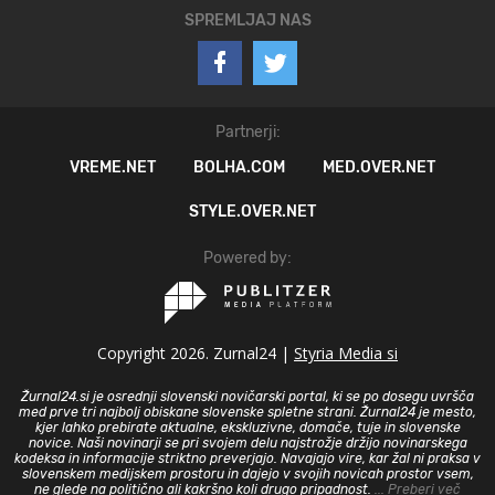
SPREMLJAJ NAS
Partnerji:
VREME.NET
BOLHA.COM
MED.OVER.NET
STYLE.OVER.NET
Powered by:
Copyright 2026. Zurnal24 |
Styria Media si
Žurnal24.si je osrednji slovenski novičarski portal, ki se po dosegu uvršča
med prve tri najbolj obiskane slovenske spletne strani. Žurnal24 je mesto,
kjer lahko prebirate aktualne, ekskluzivne, domače, tuje in slovenske
novice. Naši novinarji se pri svojem delu najstrožje držijo novinarskega
kodeksa in informacije striktno preverjajo. Navajajo vire, kar žal ni praksa v
slovenskem medijskem prostoru in dajejo v svojih novicah prostor vsem,
ne glede na politično ali kakršno koli drugo pripadnost.
... Preberi več