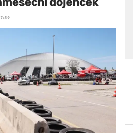
mmesečni dojenček
17:59