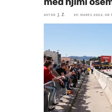
med njimi ose
J. Z.
AVTOR
29. MAREC 2026, OB 