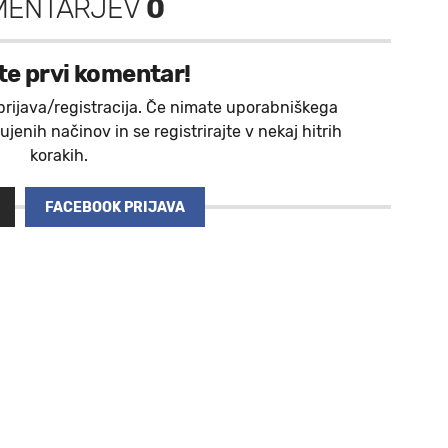
MENTARJEV
0
te prvi komentar!
prijava/registracija. Če nimate uporabniškega
jenih načinov in se registrirajte v nekaj hitrih
korakih.
FACEBOOK PRIJAVA