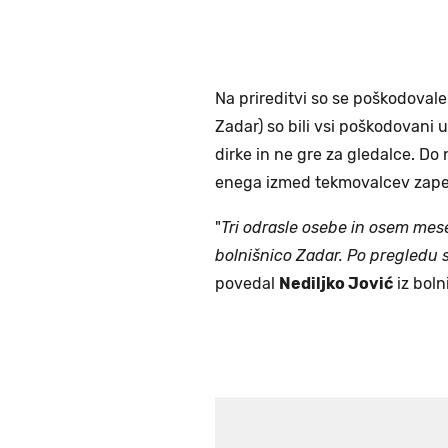
Na prireditvi so se poškodovale 
Zadar) so bili vsi poškodovani
dirke in ne gre za gledalce. Do n
enega izmed tekmovalcev zapelj
"
Tri odrasle osebe in osem mese
bolnišnico Zadar. Po pregledu s
povedal
Nediljko Jović
iz boln