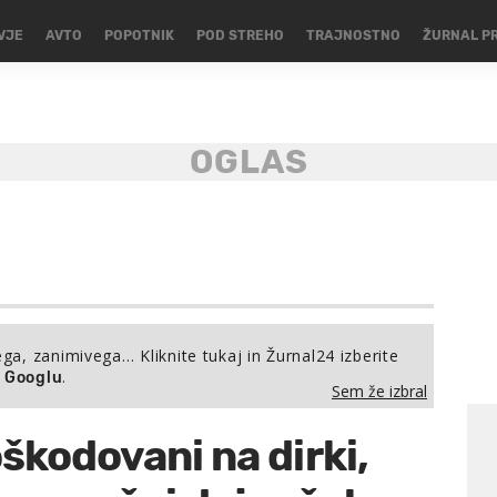
VJE
AVTO
POPOTNIK
POD STREHO
TRAJNOSTNO
ŽURNAL P
ega, zanimivega… Kliknite tukaj in Žurnal24 izberite
.
a Googlu
Sem že izbral
oškodovani na dirki,