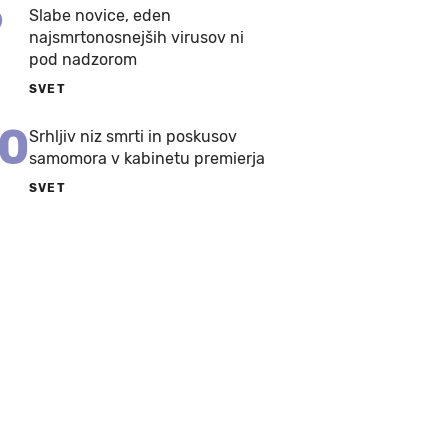
9
Slabe novice, eden
najsmrtonosnejših virusov ni
pod nadzorom
SVET
10
Srhljiv niz smrti in poskusov
samomora v kabinetu premierja
SVET