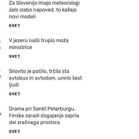
Za Slovenijo imajo meteorologi
zelo slabo napoved, to kažejo
novi modeli
SVET
2
V jezeru našli truplo moža
ministrice
SVET
3
Silovito je počilo, trčila sta
avtobus in avtodom, umrlo šest
ljudi
SVET
4
Drama pri Sankt Peterburgu,
Finska zaradi dogajanja zaprla
del zračnega prostora
SVET