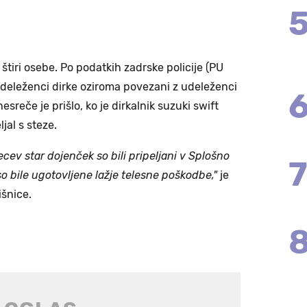
štiri osebe. Po podatkih zadrske policije (PU
 udeleženci dirke oziroma povezani z udeleženci
esreče je prišlo, ko je dirkalnik suzuki swift
al s steze.
cev star dojenček so bili pripeljani v Splošno
o bile ugotovljene lažje telesne poškodbe,"
je
išnice.