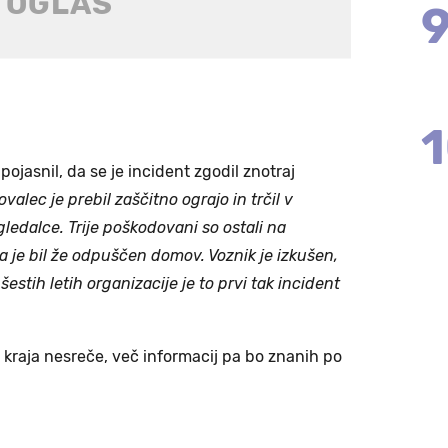
 pojasnil, da se je incident zgodil znotraj
valec je prebil zaščitno ograjo in trčil v
gledalce. Trije poškodovani so ostali na
pa je bil že odpuščen domov. Voznik je izkušen,
estih letih organizacije je to prvi tak incident
d kraja nesreče, več informacij pa bo znanih po