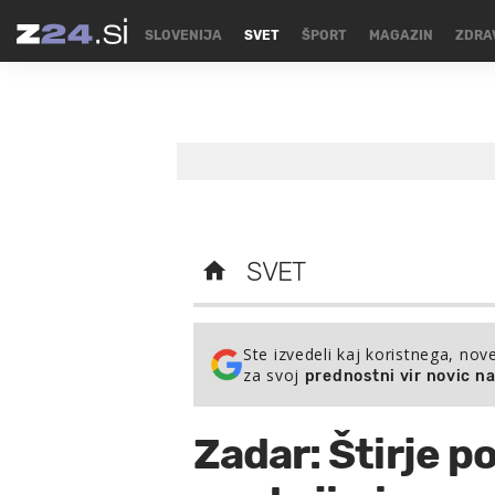
SLOVENIJA
SVET
ŠPORT
MAGAZIN
ZDRA
SVET
Ste izvedeli kaj koristnega, nov
za svoj
prednostni vir novic n
Zadar: Štirje p