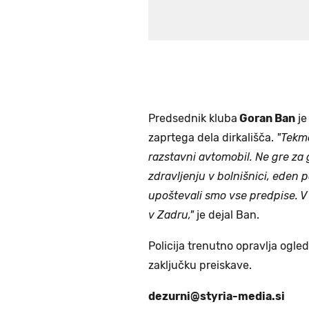
Predsednik kluba
Goran Ban
je
zaprtega dela dirkališča.
"Tekmo
razstavni avtomobil. Ne gre za 
zdravljenju v bolnišnici, eden 
upoštevali smo vse predpise. V š
v Zadru,"
je dejal Ban.
Policija trenutno opravlja ogle
zaključku preiskave.
dezurni@styria-media.si