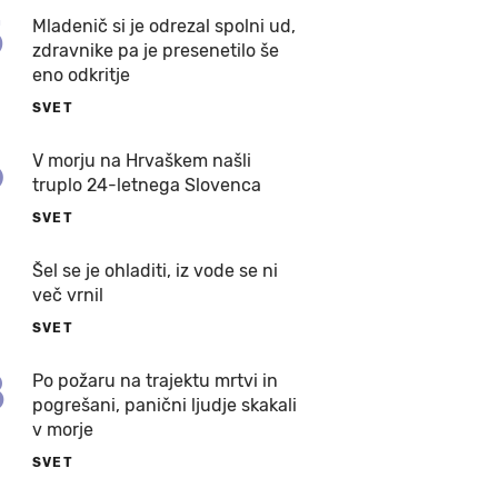
5
Mladenič si je odrezal spolni ud,
zdravnike pa je presenetilo še
eno odkritje
SVET
6
V morju na Hrvaškem našli
truplo 24-letnega Slovenca
SVET
7
Šel se je ohladiti, iz vode se ni
več vrnil
SVET
8
Po požaru na trajektu mrtvi in
pogrešani, panični ljudje skakali
v morje
SVET