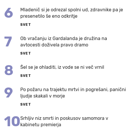
6
Mladenič si je odrezal spolni ud, zdravnike pa je
presenetilo še eno odkritje
SVET
7
Ob vračanju iz Gardalanda je družina na
avtocesti doživela pravo dramo
SVET
8
Šel se je ohladiti, iz vode se ni več vrnil
SVET
9
Po požaru na trajektu mrtvi in pogrešani, panični
ljudje skakali v morje
SVET
10
Srhljiv niz smrti in poskusov samomora v
kabinetu premierja