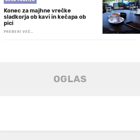
NOVA PRAVILA
Konec za majhne vrečke
sladkorja ob kavi in kečapa ob
pici
PREBERI VEČ…