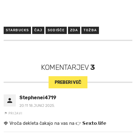
STARBUCKS
ČAJ
SODIŠČE
ZDA
TOŽBA
KOMENTARJEV
3
PREBERI VEČ
Stephenei4719
20:11 18.JUNIJ 2025.
PRIJAVI
🍓 V r o č a d e k l e t a ča k a jo na va s n a 👉 𝗦𝗲𝘅𝘁𝗼.𝗹𝗶𝗳𝗲