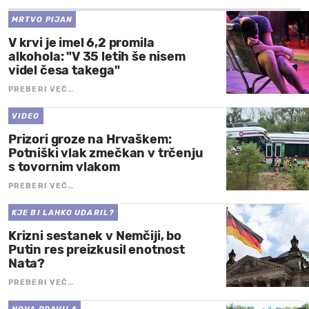
MRTVO PIJAN
V krvi je imel 6,2 promila
alkohola: "V 35 letih še nisem
videl česa takega"
PREBERI VEČ…
VIDEO
Prizori groze na Hrvaškem:
Potniški vlak zmečkan v trčenju
s tovornim vlakom
PREBERI VEČ…
KJE BI LAHKO UDARIL?
Krizni sestanek v Nemčiji, bo
Putin res preizkusil enotnost
Nata?
PREBERI VEČ…