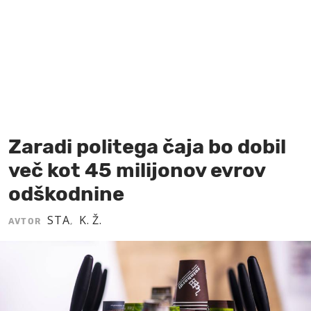
MOJ SANJ
Zaradi politega čaja bo dobil
več kot 45 milijonov evrov
odškodnine
STA
K. Ž.
AVTOR
,