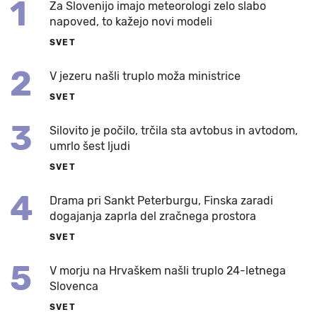
1
Za Slovenijo imajo meteorologi zelo slabo
napoved, to kažejo novi modeli
SVET
2
V jezeru našli truplo moža ministrice
SVET
3
Silovito je počilo, trčila sta avtobus in avtodom,
umrlo šest ljudi
SVET
4
Drama pri Sankt Peterburgu, Finska zaradi
dogajanja zaprla del zračnega prostora
SVET
5
V morju na Hrvaškem našli truplo 24-letnega
Slovenca
SVET