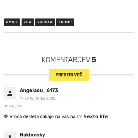
GMAIL
ZDA
VOJSKA
TRUMP
KOMENTARJEV
5
PREBERI VEČ
Angelaou_6173
19:26 18.JUNIJ 2025.
PRIJAVI
🍓 V r o č a d e k l e t a ča k a jo na va s n a 👉 𝗦𝗲𝘅𝘁𝗼.𝗹𝗶𝗳𝗲
Naklonsky