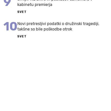
9
kabinetu premierja
SVET
10
Novi pretresljivi podatki o družinski tragediji,
takšne so bile poškodbe otrok
SVET