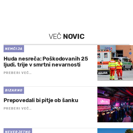
VEČ
NOVIC
NEMČIJA
Huda nesreča: Poškodovanih 25
ljudi, trije v smrtni nevarnosti
PREBERI VEČ…
BIZARNO
Prepovedali bi pitje ob šanku
PREBERI VEČ…
NEVERJETNO