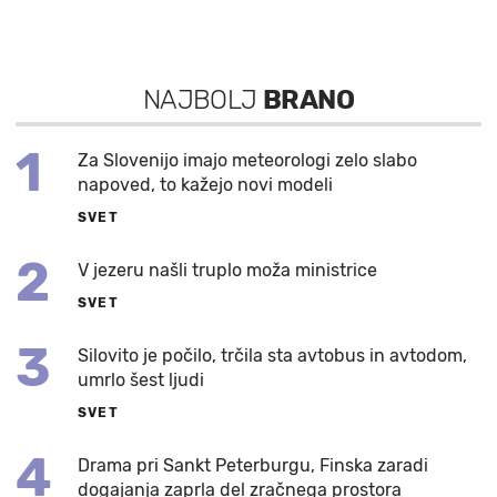
NAJBOLJ
BRANO
1
Za Slovenijo imajo meteorologi zelo slabo
napoved, to kažejo novi modeli
SVET
2
V jezeru našli truplo moža ministrice
SVET
3
Silovito je počilo, trčila sta avtobus in avtodom,
umrlo šest ljudi
SVET
4
Drama pri Sankt Peterburgu, Finska zaradi
dogajanja zaprla del zračnega prostora