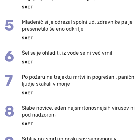
SVET
5
Mladenič si je odrezal spolni ud, zdravnike pa je
presenetilo še eno odkritje
SVET
6
Šel se je ohladiti, iz vode se ni več vrnil
SVET
7
Po požaru na trajektu mrtvi in pogrešani, panični
ljudje skakali v morje
SVET
8
Slabe novice, eden najsmrtonosnejših virusov ni
pod nadzorom
SVET
Srhljiv niz smrti in poskusov samomora v