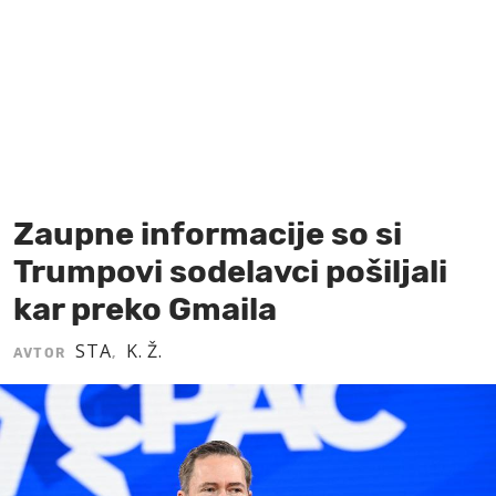
MOJ SANJ
Zaupne informacije so si
Trumpovi sodelavci pošiljali
kar preko Gmaila
STA
K. Ž.
AVTOR
,