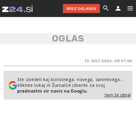
BREZ OGLASOV
GRADIMO &
OLIMPI
EKO 
INTE
T
SLOV
KOMENTARJ
FILM & G
NEPRE
AVTO 
NO
FI
SV
ČRNA 
KOMB
VARČ
AKT
KO
BI
ŠP
FESTIVAL ZA L
LEPOT
MOTO
NA 
NA
O
13. MAJ 2026, OB 21:00
MAG
ODNOSI IN
ŽIVLJEN
IZ DR
KOLE
E-
ZDR
POGLEJ
Ste izvedeli kaj koristnega, novega, zanimivega…
Kliknite tukaj in Žurnal24 izberite za svoj
HOROSKOP IN
PRAVNI
ŠOFER
ZIMSK
PRE
AV
.
prednostni vir novic na Googlu
Sem že izbral
JOO
IN
POPO
POGLEJ
POGLEJ
POGLEJ
SEM 
POD S
POGLEJ
TRAJN
POGLEJ
ŽURNAL P