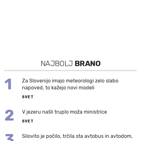
NAJBOLJ
BRANO
1
Za Slovenijo imajo meteorologi zelo slabo
napoved, to kažejo novi modeli
SVET
2
V jezeru našli truplo moža ministrice
SVET
3
Silovito je počilo, trčila sta avtobus in avtodom,