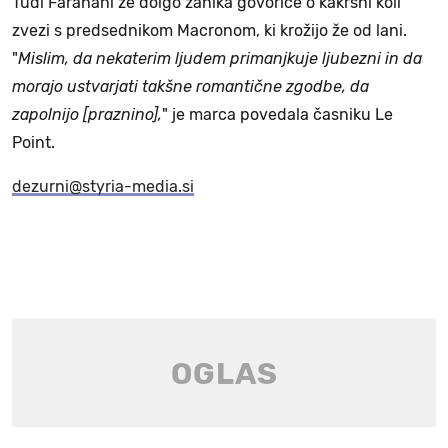
Tudi Farahani že dolgo zanika govorice o kakršni koli
zvezi s predsednikom Macronom, ki krožijo že od lani.
"
Mislim, da nekaterim ljudem primanjkuje ljubezni in da
morajo ustvarjati takšne romantične zgodbe, da
zapolnijo [praznino],
" je marca povedala časniku Le
Point.
dezurni@styria-media.si