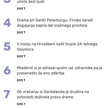
umrlo šest ljudi
SVET
4
Drama pri Sankt Peterburgu, Finska zaradi
dogajanja zaprla del zračnega prostora
SVET
5
V morju na Hrvaškem našli truplo 24-letnega
Slovenca
SVET
6
Mladenič si je odrezal spolni ud, zdravnike pa je
presenetilo še eno odkritje
SVET
7
Ob vračanju iz Gardalanda je družina na
avtocesti doživela pravo dramo
SVET