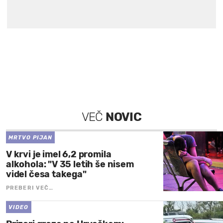
VEČ
NOVIC
MRTVO PIJAN
V krvi je imel 6,2 promila
alkohola: "V 35 letih še nisem
videl česa takega"
PREBERI VEČ…
VIDEO