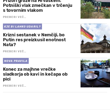
Prizori groze na Hrvaškem:
Potniški vlak zmečkan v trčenju
s tovornim vlakom
PREBERI VEČ…
KJE BI LAHKO UDARIL?
Krizni sestanek v Nemčiji, bo
Putin res preizkusil enotnost
Nata?
PREBERI VEČ…
NOVA PRAVILA
Konec za majhne vrečke
sladkorja ob kavi in kečapa ob
pici
PREBERI VEČ…