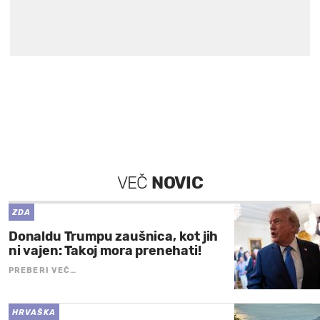
VEČ
NOVIC
ZDA
Donaldu Trumpu zaušnica, kot jih
ni vajen: Takoj mora prenehati!
PREBERI VEČ…
HRVAŠKA