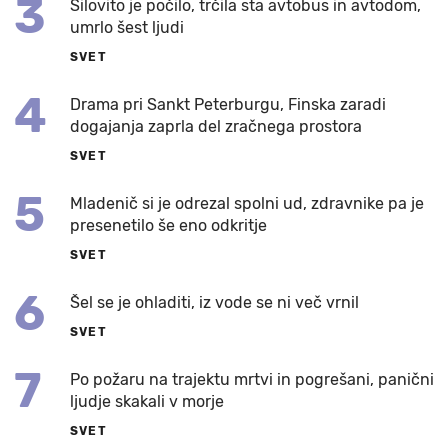
3
Silovito je počilo, trčila sta avtobus in avtodom,
umrlo šest ljudi
SVET
4
Drama pri Sankt Peterburgu, Finska zaradi
dogajanja zaprla del zračnega prostora
SVET
5
Mladenič si je odrezal spolni ud, zdravnike pa je
presenetilo še eno odkritje
SVET
6
Šel se je ohladiti, iz vode se ni več vrnil
SVET
7
Po požaru na trajektu mrtvi in pogrešani, panični
ljudje skakali v morje
SVET