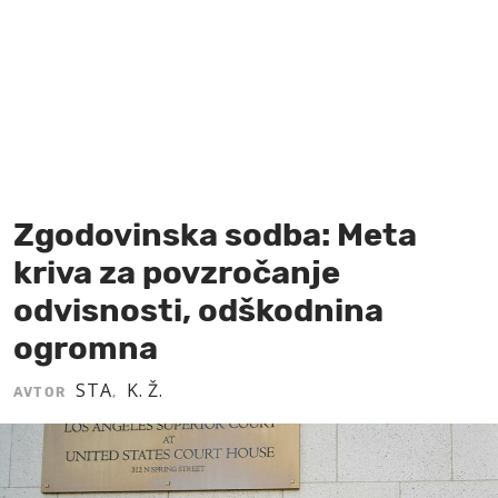
MOJ SANJ
Zgodovinska sodba: Meta
kriva za povzročanje
odvisnosti, odškodnina
ogromna
STA
K. Ž.
AVTOR
,