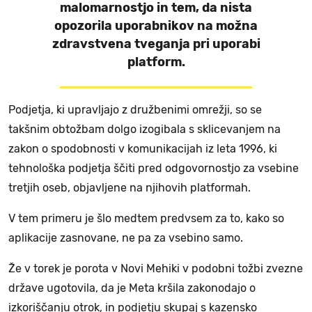
malomarnostjo in tem, da nista
opozorila uporabnikov na možna
zdravstvena tveganja pri uporabi
platform.
Podjetja, ki upravljajo z družbenimi omrežji, so se
takšnim obtožbam dolgo izogibala s sklicevanjem na
zakon o spodobnosti v komunikacijah iz leta 1996, ki
tehnološka podjetja ščiti pred odgovornostjo za vsebine
tretjih oseb, objavljene na njihovih platformah.
V tem primeru je šlo medtem predvsem za to, kako so
aplikacije zasnovane, ne pa za vsebino samo.
Že v torek je porota v Novi Mehiki v podobni tožbi zvezne
države ugotovila, da je Meta kršila zakonodajo o
izkoriščanju otrok, in podjetju skupaj s kazensko