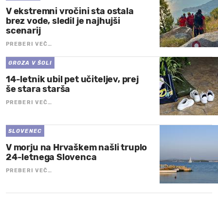
V ekstremni vročini sta ostala
brez vode, sledil je najhujši
scenarij
PREBERI VEČ…
GROZA V ŠOLI
14-letnik ubil pet učiteljev, prej
še stara starša
PREBERI VEČ…
SLOVENEC
V morju na Hrvaškem našli truplo
24-letnega Slovenca
PREBERI VEČ…