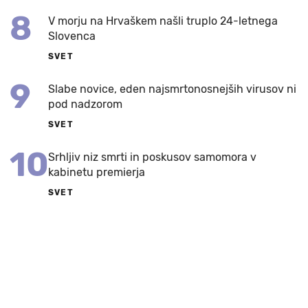
8
V morju na Hrvaškem našli truplo 24-letnega
Slovenca
SVET
9
Slabe novice, eden najsmrtonosnejših virusov ni
pod nadzorom
SVET
10
Srhljiv niz smrti in poskusov samomora v
kabinetu premierja
SVET