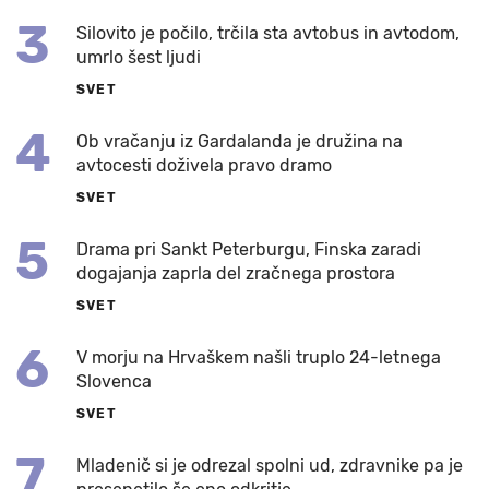
3
Silovito je počilo, trčila sta avtobus in avtodom,
umrlo šest ljudi
SVET
4
Ob vračanju iz Gardalanda je družina na
avtocesti doživela pravo dramo
SVET
5
Drama pri Sankt Peterburgu, Finska zaradi
dogajanja zaprla del zračnega prostora
SVET
6
V morju na Hrvaškem našli truplo 24-letnega
Slovenca
SVET
7
Mladenič si je odrezal spolni ud, zdravnike pa je