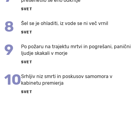
presenetilo še eno odkritje
SVET
8
Šel se je ohladiti, iz vode se ni več vrnil
SVET
9
Po požaru na trajektu mrtvi in pogrešani, panični
ljudje skakali v morje
SVET
10
Srhljiv niz smrti in poskusov samomora v
kabinetu premierja
SVET