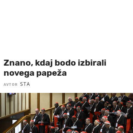
MOJ SANJ
Znano, kdaj bodo izbirali
novega papeža
STA
AVTOR