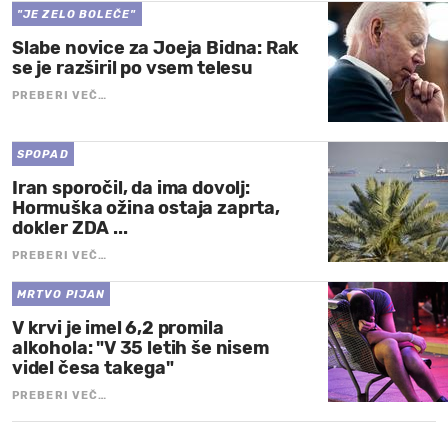
"JE ZELO BOLEČE"
Slabe novice za Joeja Bidna: Rak
se je razširil po vsem telesu
PREBERI VEČ…
SPOPAD
Iran sporočil, da ima dovolj:
Hormuška ožina ostaja zaprta,
dokler ZDA ...
PREBERI VEČ…
MRTVO PIJAN
V krvi je imel 6,2 promila
alkohola: "V 35 letih še nisem
videl česa takega"
PREBERI VEČ…