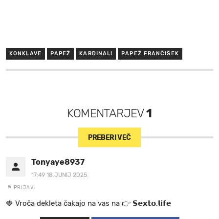
KONKLAVE
PAPEŽ
KARDINALI
PAPEŽ FRANČIŠEK
KOMENTARJEV
1
PREBERI VEČ
Tonyaye8937
17:49 18.JUNIJ 2025.
PRIJAVI
🍓 V r o č a d e k l e t a ča k a jo na va s n a 👉 𝗦𝗲𝘅𝘁𝗼.𝗹𝗶𝗳𝗲