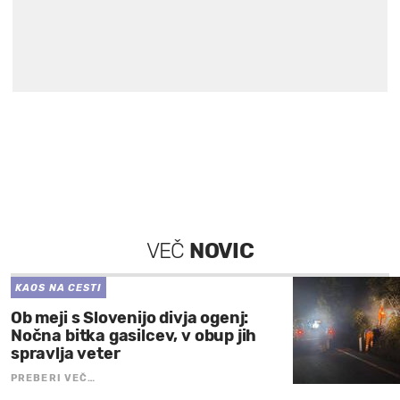
VEČ
NOVIC
KAOS NA CESTI
Ob meji s Slovenijo divja ogenj:
Nočna bitka gasilcev, v obup jih
spravlja veter
PREBERI VEČ…