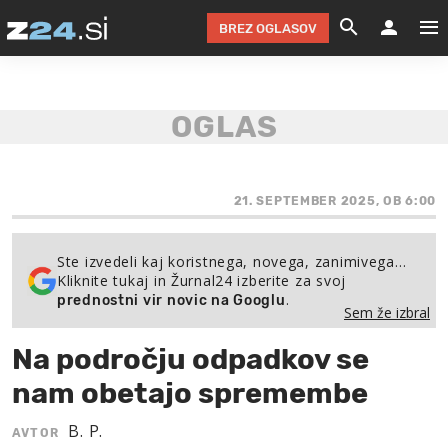
BREZ OGLASOV
GRADIMO &
OLIMPI
EKO 
INTE
T
SLOV
KOMENTARJ
FILM & G
NEPRE
AVTO 
NO
FI
SV
ČRNA 
KOMB
VARČ
AKT
KO
BI
ŠP
FESTIVAL ZA L
LEPOT
MOTO
NA 
NA
O
21. SEPTEMBER 2025, OB 6:00
MAG
ODNOSI IN
ŽIVLJEN
IZ DR
KOLE
E-
ZDR
POGLEJ
Ste izvedeli kaj koristnega, novega, zanimivega…
Kliknite tukaj in Žurnal24 izberite za svoj
HOROSKOP IN
PRAVNI
ŠOFER
ZIMSK
PRE
AV
.
prednostni vir novic na Googlu
Sem že izbral
JOO
IN
POPO
POGLEJ
POGLEJ
POGLEJ
Na področju odpadkov se
SEM 
POD S
POGLEJ
nam obetajo spremembe
TRAJN
POGLEJ
B. P.
AVTOR
ŽURNAL P