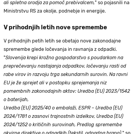
ali spletna orodja za pomoč prebivalcem,
" so pojasnili na
Ministrstvu RS za okolje, podnebje in energije.
V prihodnjih letih nove spremembe
V prihodnjih petih letih se obetajo nove zakonodajne
spremembe glede ločevanja in ravnanja z odpadki.
"
Slovenija krepi krožno gospodarstvo s poudarkom na
preprečevanju nastajanja odpadkov, ločevanju rasti od
rabe virov in razvoju trga sekundarnih surovin. Na ravni
EU je že sprejet ali v postopku sprejemanja niz
pomembnih zakonodajnih aktov: Uredba (EU) 2023/1542
o baterijah,
Uredba (EU) 2025/40 o embalaži, ESPR – Uredba (EU)
2024/1781 o zasnovi trajnostnih izdelkov, Uredba (EU)
2024/1252 o kritičnih surovinah, Predlog spremembe
okvirne direktive o odpadkih (tekstil, odpadna hrana),
" so