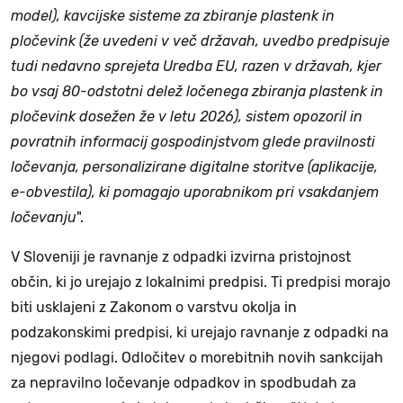
model), kavcijske sisteme za zbiranje plastenk in
pločevink (že uvedeni v več državah, uvedbo predpisuje
tudi nedavno sprejeta Uredba EU, razen v državah, kjer
bo vsaj 80-odstotni delež ločenega zbiranja plastenk in
pločevink dosežen že v letu 2026), sistem opozoril in
povratnih informacij gospodinjstvom glede pravilnosti
ločevanja, personalizirane digitalne storitve (aplikacije,
e-obvestila), ki pomagajo uporabnikom pri vsakdanjem
ločevanju
".
V Sloveniji je ravnanje z odpadki izvirna pristojnost
občin, ki jo urejajo z lokalnimi predpisi. Ti predpisi morajo
biti usklajeni z Zakonom o varstvu okolja in
podzakonskimi predpisi, ki urejajo ravnanje z odpadki na
njegovi podlagi. Odločitev o morebitnih novih sankcijah
za nepravilno ločevanje odpadkov in spodbudah za