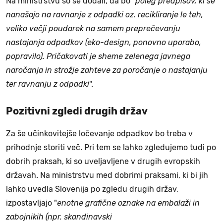
Na ministrstvu so še dodali, da bo "
poleg predpisov, ki se
nanašajo na ravnanje z odpadki oz. recikliranje le teh,
veliko večji poudarek na samem preprečevanju
nastajanja odpadkov (eko-design, ponovno uporabo,
popravilo). Pričakovati je sheme zelenega javnega
naročanja in strožje zahteve za poročanje o nastajanju
ter ravnanju z odpadki
".
Pozitivni zgledi drugih držav
Za še učinkovitejše ločevanje odpadkov bo treba v
prihodnje storiti več. Pri tem se lahko zgledujemo tudi po
dobrih praksah, ki so uveljavljene v drugih evropskih
državah. Na ministrstvu med dobrimi praksami, ki bi jih
lahko uvedla Slovenija po zgledu drugih držav,
izpostavljajo "
enotne grafične oznake na embalaži in
zabojnikih (npr. skandinavski