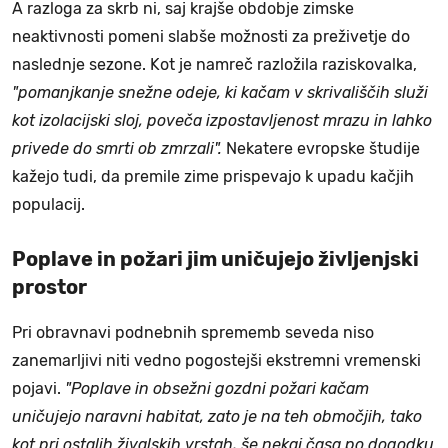
A razloga za skrb ni, saj krajše obdobje zimske
neaktivnosti pomeni slabše možnosti za preživetje do
naslednje sezone. Kot je namreč razložila raziskovalka,
"pomanjkanje snežne odeje, ki kačam v skrivališčih služi
kot izolacijski sloj, poveča izpostavljenost mrazu in lahko
privede do smrti ob zmrzali".
Nekatere evropske študije
kažejo tudi, da premile zime prispevajo k upadu kačjih
populacij.
Poplave in požari jim uničujejo življenjski
prostor
Pri obravnavi podnebnih sprememb seveda niso
zanemarljivi niti vedno pogostejši ekstremni vremenski
pojavi.
"Poplave in obsežni gozdni požari kačam
uničujejo naravni habitat, zato je na teh območjih, tako
kot pri ostalih živalskih vrstah, še nekaj časa po dogodku