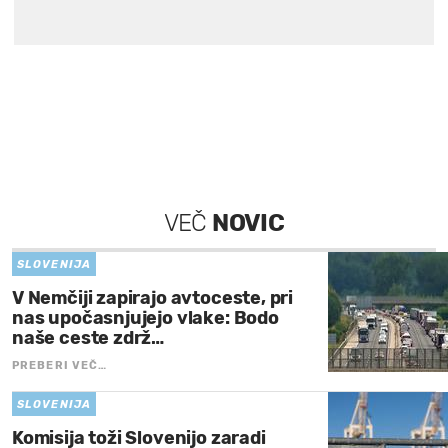
VEČ
NOVIC
SLOVENIJA
V Nemčiji zapirajo avtoceste, pri
nas upočasnjujejo vlake: Bodo
naše ceste zdrž…
PREBERI VEČ…
SLOVENIJA
Komisija toži Slovenijo zaradi