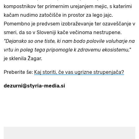
kompostnikov ter primernim urejanjem mejic, s katerimi
kačam nudimo zatočišče in prostor za lego jajc.
Pomembno je predvsem izobraževanje ter ozaveščanje v
smeri, da so v Sloveniji kače večinoma nestrupene.
"Dejansko so one tiste, ki nam bodo polovile voluharje na
vrtu in poleg tega pripomogle k zdravemu ekosistemu,"
je sklenila Žagar.
Preberite še:
Kaj storiti, če vas ugrizne strupenjača?
dezurni@styria-media.si