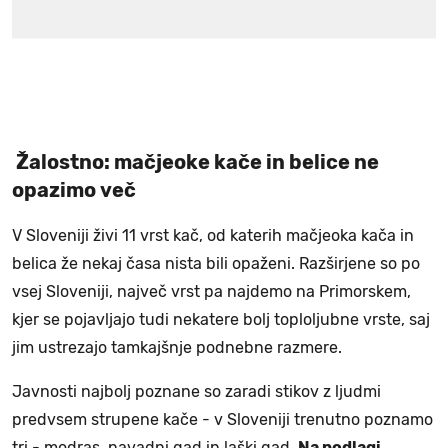
Žalostno: mačjeoke kače in belice ne
opazimo več
V Sloveniji živi 11 vrst kač, od katerih mačjeoka kača in
belica že nekaj časa nista bili opaženi. Razširjene so po
vsej Sloveniji, največ vrst pa najdemo na Primorskem,
kjer se pojavljajo tudi nekatere bolj toploljubne vrste, saj
jim ustrezajo tamkajšnje podnebne razmere.
Javnosti najbolj poznane so zaradi stikov z ljudmi
predvsem strupene kače - v Sloveniji trenutno poznamo
tri - modras, navadni gad in laški gad.
Na podlagi