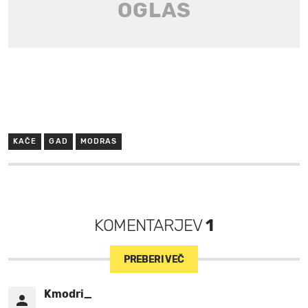
KAČE
GAD
MODRAS
KOMENTARJEV
1
PREBERI VEČ
Kmodri_