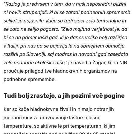
"Razlog je predvsem v tem, da v naši neposredni bližini
ni novih strupenjač, ki bi se zaradi podnebnih sprememb
selile," je pojasnila. Kače so tudi sicer zelo teritorialne in
se zato ne selijo pogosto. "Zelo majhna verjetnost je, da
bi se na primer laški gad, ki je danes veliko bolj razširjen
v Italiji, pri nas pa se pojavlja le na obmejnem območju,
razširil po Sloveniji, saj modras in navadni gad zasedata
zelo podobne ekološke niše,"
je navedla Žagar, ki na NIB
proučuje prilagoditve hladnokrvnih organizmov na
podnebne spremembe.
Tudi bolj zrastejo, a jih pozimi več pogine
Ker so kače hladnokrvne živali in nimajo notranjih
mehanizmov za uravnavanje lastne telesne
temperature, so aktivne le pri temperaturah, ki jim