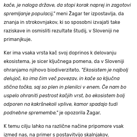
kače, je naloga države, da stopi korak naprej in zagotovi
spremljanje populacij,"
meni Žagar ter izpostavlja, da
znanja in strokovnjakov, ki so sposobni izvajati take
raziskave in osmisliti rezultate študij, v Sloveniji ne
primanjkuje.
Ker ima vsaka vrsta kač svoj doprinos k delovanju
ekosistema, je sicer ključnega pomena, da v Sloveniji
ohranjamo njihovo biodiverziteto.
"Ekosistem je najbolj
delujoč, ko ima čim več povezav, in kače so ključna
stična točka, saj so plen in plenilci v enem. Če nam bo
uspelo ohraniti pestrost kačjih vrst, bo ekosistem bolj
odporen na kakršnekoli vplive, kamor spadajo tudi
podnebne spremembe,"
je opozorila Žagar.
K temu cilju lahko na različne načine pripomore vsak
izmed nas, na primer s postavitvijo skalnjakov,