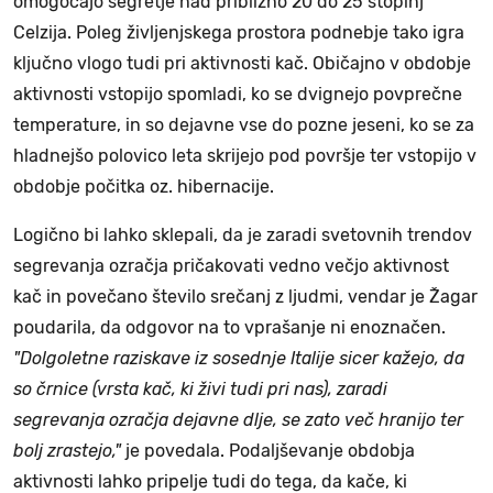
omogočajo segretje nad približno 20 do 25 stopinj
Celzija. Poleg življenjskega prostora podnebje tako igra
ključno vlogo tudi pri aktivnosti kač. Običajno v obdobje
aktivnosti vstopijo spomladi, ko se dvignejo povprečne
temperature, in so dejavne vse do pozne jeseni, ko se za
hladnejšo polovico leta skrijejo pod površje ter vstopijo v
obdobje počitka oz. hibernacije.
Logično bi lahko sklepali, da je zaradi svetovnih trendov
segrevanja ozračja pričakovati vedno večjo aktivnost
kač in povečano število srečanj z ljudmi, vendar je Žagar
poudarila, da odgovor na to vprašanje ni enoznačen.
"Dolgoletne raziskave iz sosednje Italije sicer kažejo, da
so črnice (vrsta kač, ki živi tudi pri nas), zaradi
segrevanja ozračja dejavne dlje, se zato več hranijo ter
bolj zrastejo,"
je povedala. Podaljševanje obdobja
aktivnosti lahko pripelje tudi do tega, da kače, ki