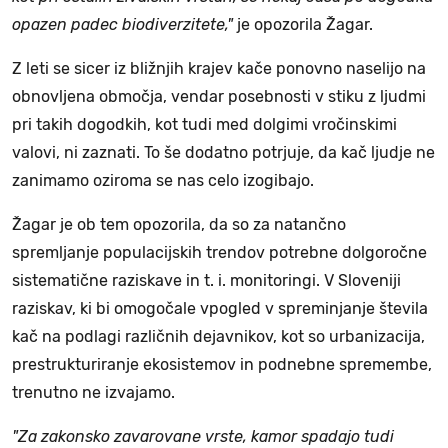
opazen padec biodiverzitete,"
je opozorila Žagar.
Z leti se sicer iz bližnjih krajev kače ponovno naselijo na
obnovljena območja, vendar posebnosti v stiku z ljudmi
pri takih dogodkih, kot tudi med dolgimi vročinskimi
valovi, ni zaznati. To še dodatno potrjuje, da kač ljudje ne
zanimamo oziroma se nas celo izogibajo.
Žagar je ob tem opozorila, da so za natančno
spremljanje populacijskih trendov potrebne dolgoročne
sistematične raziskave in t. i. monitoringi. V Sloveniji
raziskav, ki bi omogočale vpogled v spreminjanje števila
kač na podlagi različnih dejavnikov, kot so urbanizacija,
prestrukturiranje ekosistemov in podnebne spremembe,
trenutno ne izvajamo.
"Za zakonsko zavarovane vrste, kamor spadajo tudi