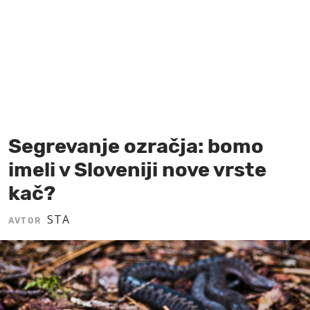
MOJ SANJ
Segrevanje ozračja: bomo
imeli v Sloveniji nove vrste
kač?
STA
AVTOR