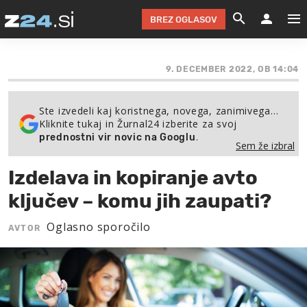
BREZ OGLASOV
GRADIMO &
OLIMPI
EKO 
INTE
T
SLOV
9. DECEMBER 2022, OB 14:04
KOMENTARJ
FILM & G
NEPRE
AVTO 
NO
FI
SV
Ste izvedeli kaj koristnega, novega, zanimivega…
ČRNA 
KOMB
VARČ
AKT
KO
BI
ŠP
Kliknite tukaj in Žurnal24 izberite za svoj
.
prednostni vir novic na Googlu
FESTIVAL ZA L
LEPOT
MOTO
NA 
NA
O
MAG
Sem že izbral
ODNOSI IN
ŽIVLJEN
IZ DR
KOLE
E-
ZDR
POGLEJ
Izdelava in kopiranje avto
HOROSKOP IN
PRAVNI
ŠOFER
ZIMSK
PRE
AV
ključev – komu jih zaupati?
JOO
IN
POPO
POGLEJ
POGLEJ
POGLEJ
Oglasno sporočilo
AVTOR
SEM 
POD S
POGLEJ
TRAJN
POGLEJ
ŽURNAL P