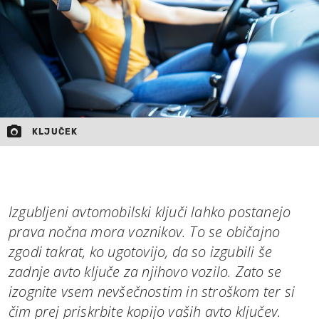
MOJ SANJ
KLJUČEK
Izgubljeni avtomobilski ključi lahko postanejo
prava nočna mora voznikov. To se običajno
zgodi takrat, ko ugotovijo, da so izgubili še
zadnje avto ključe za njihovo vozilo. Zato se
izognite vsem nevšečnostim in stroškom ter si
čim prej priskrbite kopijo vaših avto ključev.