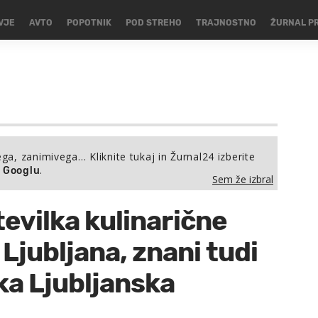
VJE
AVTO
POPOTNIK
POD STREHO
TRAJNOSTNO
ŽURNAL P
ega, zanimivega… Kliknite tukaj in Žurnal24 izberite
.
a Googlu
Sem že izbral
tevilka kulinarične
Ljubljana, znani tudi
ka Ljubljanska