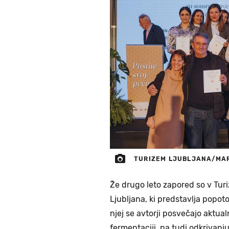
TURIZEM LJUBLJANA/MA
Že drugo leto zapored so v Turi
Ljubljana, ki predstavlja popoto
njej se avtorji posvečajo aktu
fermentaciji, pa tudi odkrivanju