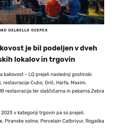
RKO DELBELLO OCEPEK
kovost je bil podeljen v dveh
kih lokalov in trgovin
a kakovost – LQ prejeli naslednji gostinski
AS, restavracije Cubo, Grič, Harfa, Maxim,
 JB restavracija ter slaščičarna in pekarna Zebra
2023 v kategoriji trgovin pa so prejeli:
, Piranske soline, Porcelain Catbriyur, Rogaška