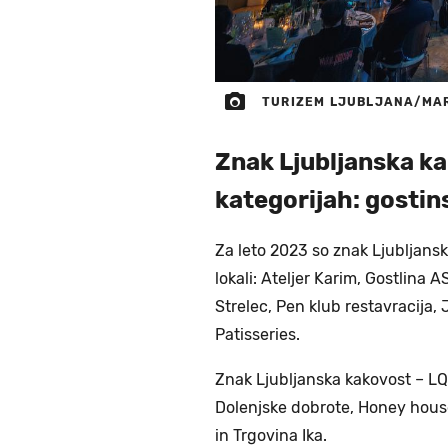
TURIZEM LJUBLJANA/MA
Znak Ljubljanska ka
kategorijah: gostins
Za leto 2023 so znak Ljubljansk
lokali: Ateljer Karim, Gostlina 
Strelec, Pen klub restavracija,
Patisseries.
Znak Ljubljanska kakovost – LQ 
Dolenjske dobrote, Honey house
in Trgovina Ika.