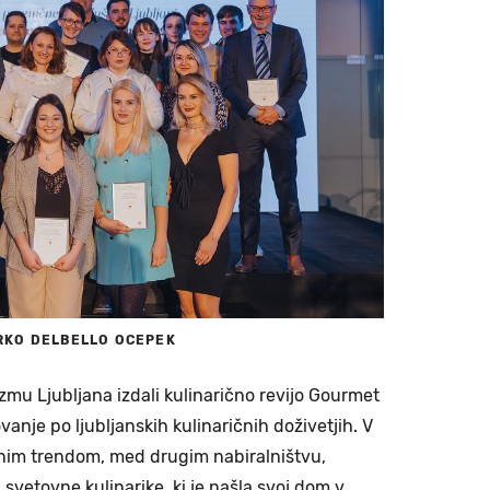
RKO DELBELLO OCEPEK
zmu Ljubljana izdali kulinarično revijo Gourmet
vanje po ljubljanskih kulinaričnih doživetjih. V
alnim trendom, med drugim nabiralništvu,
 svetovne kulinarike, ki je našla svoj dom v