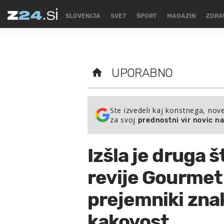
SLOVENIJA
SVET
ŠPORT
MAGAZIN
ZDRA
UPORABNO
Ste izvedeli kaj koristnega, nov
za svoj
prednostni vir novic n
Izšla je druga š
revije Gourmet 
prejemniki zna
kakovost