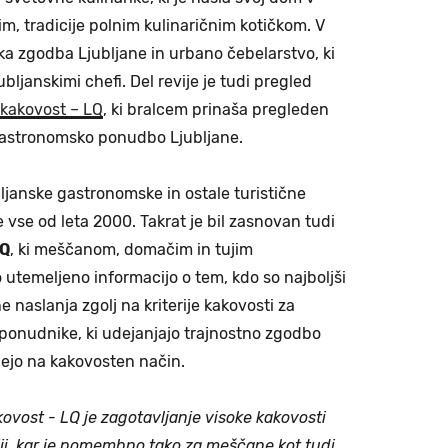
im, tradicije polnim kulinaričnim kotičkom. V
ska zgodba Ljubljane in urbano čebelarstvo, ki
ubljanskimi chefi. Del revije je tudi pregled
 kakovost – LQ
, ki bralcem prinaša pregleden
gastronomsko ponudbo Ljubljane.
ljanske gastronomske in ostale turistične
vse od leta 2000. Takrat je bil zasnovan tudi
LQ
, ki meščanom, domačim in tujim
utemeljeno informacijo o tem, kdo so najboljši
 naslanja zgolj na kriterije kakovosti za
 ponudnike, ki udejanjajo trajnostno zgodbo
nejo na kakovosten način.
kovost - LQ je zagotavljanje visoke kakovosti
iji, kar je pomembno tako za meščane kot tudi