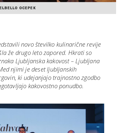
ELBELLO OCEPEK
stavili novo številko kulinarične revije
šla že drugo leto zapored. Hkrati so
 znaka Ljubljanska kakovost – Ljubljana
Med njimi je deset ljubljanskih
trgovin, ki udejanjajo trajnostno zgodbo
zagotavljajo kakovostno ponudbo.