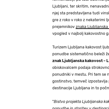
Ljubljani, ter skritim, nenavadn
njej sta predstavljena tudi vin
gre z roko v roko z nekaterimi lj
prejemnikov
znaka Ljubljanska
vpogled v najbolj kakovostno 
Turizem Ljubljana kakovost ljub
ponudbe sistematično beleži že 
znak Ljubljanska kakovost – 
obiskovalcem podaja strokovno 
ponudniki v mestu. Pri tem se ne
gostinstvo, temveč izpostavlja
destinacije Ljubljana in to poč
"
Bistvo projekta Ljubljanska ka
ponudbe in storitev v destinac