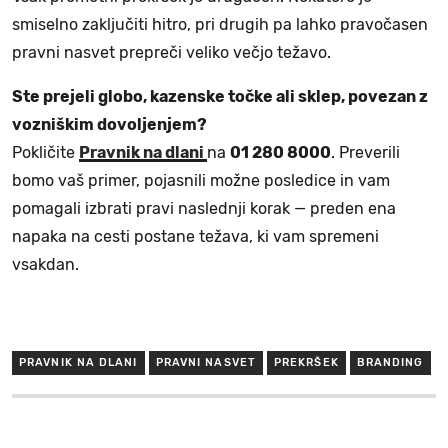
smiselno zaključiti hitro, pri drugih pa lahko pravočasen
pravni nasvet prepreči veliko večjo težavo.
Ste prejeli globo, kazenske točke ali sklep, povezan z
vozniškim dovoljenjem?
Pokličite
Pravnik na dlani
na
01 280 8000
. Preverili
bomo vaš primer, pojasnili možne posledice in vam
pomagali izbrati pravi naslednji korak — preden ena
napaka na cesti postane težava, ki vam spremeni
vsakdan.
PRAVNIK NA DLANI
PRAVNI NASVET
PREKRŠEK
BRANDING