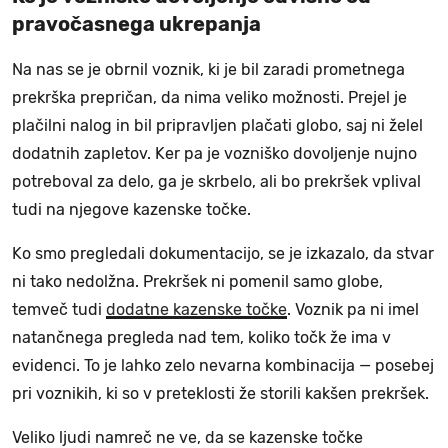
pravočasnega ukrepanja
Na nas se je obrnil voznik, ki je bil zaradi prometnega
prekrška prepričan, da nima veliko možnosti. Prejel je
plačilni nalog in bil pripravljen plačati globo, saj ni želel
dodatnih zapletov. Ker pa je vozniško dovoljenje nujno
potreboval za delo, ga je skrbelo, ali bo prekršek vplival
tudi na njegove kazenske točke.
Ko smo pregledali dokumentacijo, se je izkazalo, da stvar
ni tako nedolžna. Prekršek ni pomenil samo globe,
temveč tudi
dodatne kazenske točke
. Voznik pa ni imel
natančnega pregleda nad tem, koliko točk že ima v
evidenci. To je lahko zelo nevarna kombinacija — posebej
pri voznikih, ki so v preteklosti že storili kakšen prekršek.
Veliko ljudi namreč ne ve, da se kazenske točke