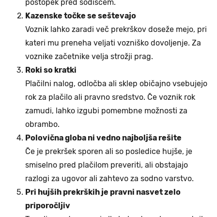
postopek pred sodiščem.
Kazenske točke se seštevajo
Voznik lahko zaradi več prekrškov doseže mejo, pri
kateri mu preneha veljati vozniško dovoljenje. Za
voznike začetnike velja strožji prag.
Roki so kratki
Plačilni nalog, odločba ali sklep običajno vsebujejo
rok za plačilo ali pravno sredstvo. Če voznik rok
zamudi, lahko izgubi pomembne možnosti za
obrambo.
Polovična globa ni vedno najboljša rešite
Če je prekršek sporen ali so posledice hujše, je
smiselno pred plačilom preveriti, ali obstajajo
razlogi za ugovor ali zahtevo za sodno varstvo.
Pri hujših prekrških je pravni nasvet zelo
priporočljiv