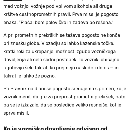
med vožnjo, vožnje pod vplivom alkohola ali druge
kršitve cestnoprometnih pravil. Prva misel je pogosto
enaka: “Plačal bom polovičko in zadeva bo rešena.”
A pri prometnih prekrških se težava pogosto ne konča
pri znesku globe. V ozadju so lahko kazenske točke,
kratki roki za ukrepanje, možnost izgube vozniškega
dovoljenja ali celo sodni postopek. To vozniki običajno
ugotovijo šele takrat, ko prejmejo naslednji dopis — in
takrat je lahko že pozno.
Pri Pravnik na dlani se pogosto srečujemo s primeri, ko je
voznik menil, da gre za preprost prometni prekršek, nato
pa se je izkazalo, da so posledice veliko resnejše, kot je
sprva mislil.
Ko je vozniško dovoljenje odvisno od