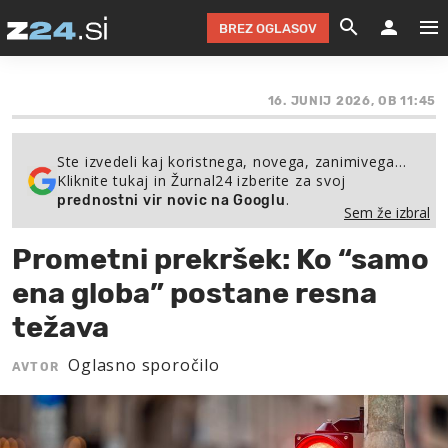
BREZ OGLASOV
GRADIMO &
OLIMPI
EKO 
INTE
T
SLOV
16. JUNIJ 2026, OB 11:45
KOMENTARJ
FILM & G
NEPRE
AVTO 
NO
FI
SV
Ste izvedeli kaj koristnega, novega, zanimivega…
ČRNA 
KOMB
VARČ
AKT
KO
BI
ŠP
Kliknite tukaj in Žurnal24 izberite za svoj
.
prednostni vir novic na Googlu
FESTIVAL ZA L
LEPOT
MOTO
NA 
NA
O
MAG
Sem že izbral
ODNOSI IN
ŽIVLJEN
IZ DR
KOLE
E-
ZDR
POGLEJ
Prometni prekršek: Ko “samo
HOROSKOP IN
PRAVNI
ŠOFER
ZIMSK
PRE
AV
ena globa” postane resna
težava
JOO
IN
POPO
POGLEJ
POGLEJ
POGLEJ
SEM 
Oglasno sporočilo
POD S
POGLEJ
AVTOR
TRAJN
POGLEJ
ŽURNAL P