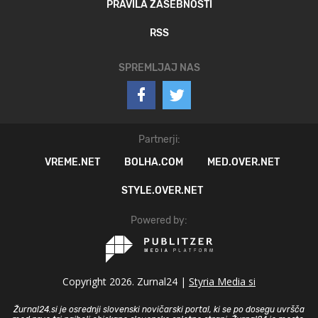
PRAVILA ZASEBNOSTI
RSS
SPREMLJAJ NAS
Partnerji:
VREME.NET
BOLHA.COM
MED.OVER.NET
STYLE.OVER.NET
Powered by:
Copyright 2026. Zurnal24 |
Styria Media si
Žurnal24.si je osrednji slovenski novičarski portal, ki se po dosegu uvršča