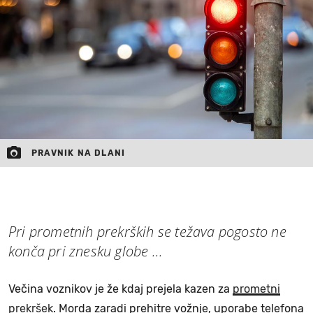
MOJ SANJ
PRAVNIK NA DLANI
Pri prometnih prekrških se težava pogosto ne
konča pri znesku globe ...
Večina voznikov je že kdaj prejela kazen za
prometni
prekršek
. Morda zaradi prehitre vožnje, uporabe telefona