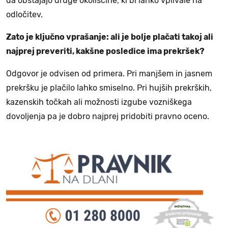
da obstajajo druge okoliščine, ki bi lahko vplivale na
odločitev.
Zato je ključno vprašanje: ali je bolje plačati takoj ali
najprej preveriti, kakšne posledice ima prekršek?
Odgovor je odvisen od primera. Pri manjšem in jasnem
prekršku je plačilo lahko smiselno. Pri hujših prekrških,
kazenskih točkah ali možnosti izgube vozniškega
dovoljenja pa je dobro najprej pridobiti pravno oceno.