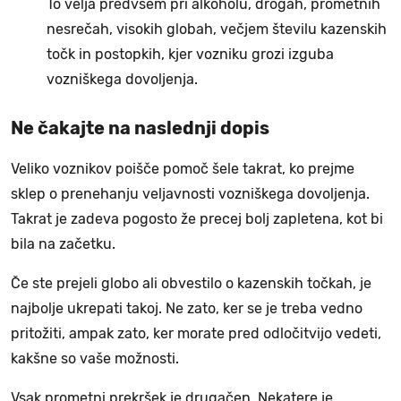
To velja predvsem pri alkoholu, drogah, prometnih
nesrečah, visokih globah, večjem številu kazenskih
točk in postopkih, kjer vozniku grozi izguba
vozniškega dovoljenja.
Ne čakajte na naslednji dopis
Veliko voznikov poišče pomoč šele takrat, ko prejme
sklep o prenehanju veljavnosti vozniškega dovoljenja.
Takrat je zadeva pogosto že precej bolj zapletena, kot bi
bila na začetku.
Če ste prejeli globo ali obvestilo o kazenskih točkah, je
najbolje ukrepati takoj. Ne zato, ker se je treba vedno
pritožiti, ampak zato, ker morate pred odločitvijo vedeti,
kakšne so vaše možnosti.
Vsak prometni prekršek je drugačen. Nekatere je