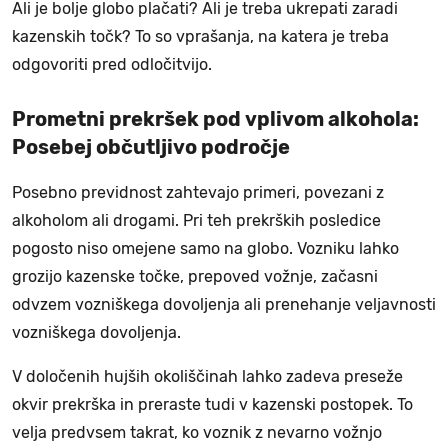
Ali je bolje globo plačati? Ali je treba ukrepati zaradi
kazenskih točk? To so vprašanja, na katera je treba
odgovoriti pred odločitvijo.
Prometni prekršek pod vplivom alkohola:
Posebej občutljivo področje
Posebno previdnost zahtevajo primeri, povezani z
alkoholom ali drogami. Pri teh prekrških posledice
pogosto niso omejene samo na globo. Vozniku lahko
grozijo kazenske točke, prepoved vožnje, začasni
odvzem vozniškega dovoljenja ali prenehanje veljavnosti
vozniškega dovoljenja.
V določenih hujših okoliščinah lahko zadeva preseže
okvir prekrška in preraste tudi v kazenski postopek. To
velja predvsem takrat, ko voznik z nevarno vožnjo