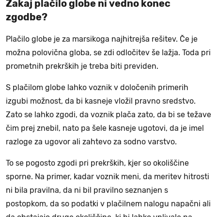
Zakaj plačilo globe ni vedno konec
zgodbe?
Plačilo globe je za marsikoga najhitrejša rešitev. Če je
možna polovična globa, se zdi odločitev še lažja. Toda pri
prometnih prekrških je treba biti previden.
S plačilom globe lahko voznik v določenih primerih
izgubi možnost, da bi kasneje vložil pravno sredstvo.
Zato se lahko zgodi, da voznik plača zato, da bi se težave
čim prej znebil, nato pa šele kasneje ugotovi, da je imel
razloge za ugovor ali zahtevo za sodno varstvo.
To se pogosto zgodi pri prekrških, kjer so okoliščine
sporne. Na primer, kadar voznik meni, da meritev hitrosti
ni bila pravilna, da ni bil pravilno seznanjen s
postopkom, da so podatki v plačilnem nalogu napačni ali