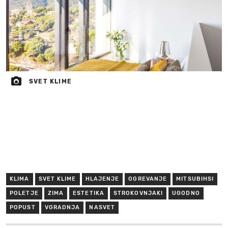
SVET KLIME
KLIMA
SVET KLIME
HLAJENJE
OGREVANJE
MITSUBIHSI
POLETJE
ZIMA
ESTETIKA
STROKOVNJAKI
UGODNO
POPUST
VGRADNJA
NASVET