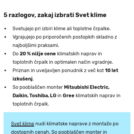
5 razlogov, zakaj izbrati Svet klime
Svetujejo pri izbiri klime ali toplotne črpalke.
Vgrajujejo po priporočenih postopkih skladno z
najboljšimi praksami.
Do
20 % nižje cene
klimatskih naprav in
toplotnih črpalk in optimalen način vgradnje.
Priznan in uveljavljen ponudnik z več kot
10 let
izkušenj
.
So pooblaščen monter
Mitsubishi Electric,
Daikin, Toshiba, LG
in
Gree
klimatskih naprav in
toplotnih črpalk.
Svet klime
nudi klimatske naprave z montažo po
dostopnih cenah. So pooblaščen monter in