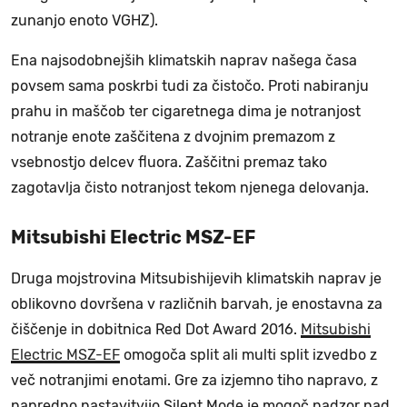
zunanjo enoto VGHZ).
Ena najsodobnejših klimatskih naprav našega časa
povsem sama poskrbi tudi za čistočo. Proti nabiranju
prahu in maščob ter cigaretnega dima je notranjost
notranje enote zaščitena z dvojnim premazom z
vsebnostjo delcev fluora. Zaščitni premaz tako
zagotavlja čisto notranjost tekom njenega delovanja.
Mitsubishi Electric MSZ-EF
Druga mojstrovina Mitsubishijevih klimatskih naprav je
oblikovno dovršena v različnih barvah, je enostavna za
čiščenje in dobitnica Red Dot Award 2016.
Mitsubishi
Electric MSZ-EF
omogoča split ali multi split izvedbo z
več notranjimi enotami. Gre za izjemno tiho napravo, z
napredno nastavitvijo Silent Mode je mogoč nadzor nad