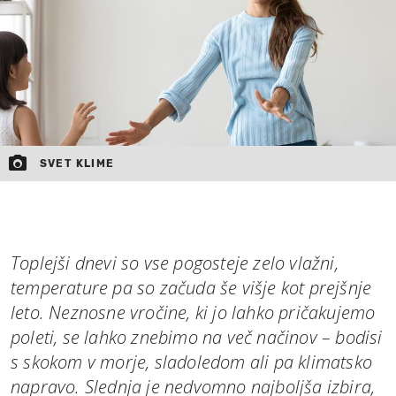
MOJ SANJ
SVET KLIME
Toplejši dnevi so vse pogosteje zelo vlažni,
temperature pa so začuda še višje kot prejšnje
leto. Neznosne vročine, ki jo lahko pričakujemo
poleti, se lahko znebimo na več načinov – bodisi
s skokom v morje, sladoledom ali pa klimatsko
napravo. Slednja je nedvomno najboljša izbira,