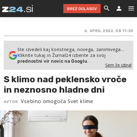
BREZ OGLASOV
GRADIMO &
OLIMPI
EKO 
INTE
T
SLOV
6. APRIL 2022, OB 11:30
KOMENTARJ
FILM & G
NEPRE
AVTO 
NO
FI
SV
Ste izvedeli kaj koristnega, novega, zanimivega…
ČRNA 
KOMB
VARČ
AKT
KO
BI
ŠP
Kliknite tukaj in Žurnal24 izberite za svoj
.
prednostni vir novic na Googlu
FESTIVAL ZA L
LEPOT
MOTO
NA 
NA
O
MAG
Sem že izbral
ODNOSI IN
ŽIVLJEN
IZ DR
KOLE
E-
ZDR
POGLEJ
S klimo nad peklensko vroče
HOROSKOP IN
PRAVNI
ŠOFER
ZIMSK
PRE
AV
in neznosno hladne dni
JOO
IN
POPO
POGLEJ
POGLEJ
POGLEJ
Vsebino omogoča Svet klime
AVTOR
SEM 
POD S
POGLEJ
TRAJN
POGLEJ
ŽURNAL P