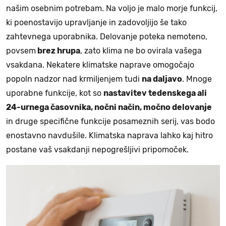
našim osebnim potrebam. Na voljo je malo morje funkcij,
ki poenostavijo upravljanje in zadovoljijo še tako
zahtevnega uporabnika. Delovanje poteka nemoteno,
povsem
brez hrupa
, zato klima ne bo ovirala vašega
vsakdana. Nekatere klimatske naprave omogočajo
popoln nadzor nad krmiljenjem tudi
na daljavo
. Mnoge
uporabne funkcije, kot so
nastavitev tedenskega ali
24-urnega časovnika, nočni način, močno delovanje
in druge specifične funkcije posameznih serij, vas bodo
enostavno navdušile. Klimatska naprava lahko kaj hitro
postane vaš vsakdanji nepogrešljivi pripomoček.