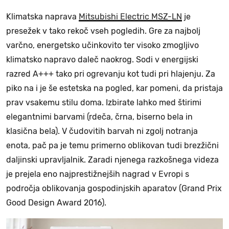
Klimatska naprava
Mitsubishi Electric MSZ-LN
je
presežek v tako rekoč vseh pogledih. Gre za najbolj
varčno, energetsko učinkovito ter visoko zmogljivo
klimatsko napravo daleč naokrog. Sodi v energijski
razred A+++ tako pri ogrevanju kot tudi pri hlajenju. Za
piko na i je še estetska na pogled, kar pomeni, da pristaja
prav vsakemu stilu doma. Izbirate lahko med štirimi
elegantnimi barvami (rdeča, črna, biserno bela in
klasična bela). V čudovitih barvah ni zgolj notranja
enota, pač pa je temu primerno oblikovan tudi brezžični
daljinski upravljalnik. Zaradi njenega razkošnega videza
je prejela eno najprestižnejših nagrad v Evropi s
področja oblikovanja gospodinjskih aparatov (Grand Prix
Good Design Award 2016).