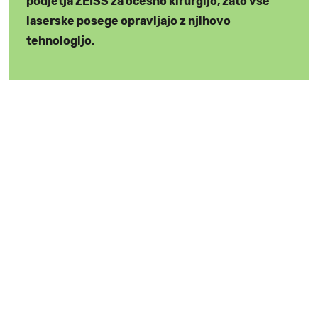
podjetja ZEISS za očesno kirurgijo, zato vse
laserske posege opravljajo z njihovo
tehnologijo.