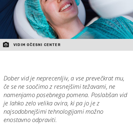
MOJ SANJ
VIDIM OČESNI CENTER
Dober vid je neprecenljiv, a vse prevečkrat mu,
če se ne soočimo z resnejšimi težavami, ne
namenjamo posebnega pomena. Poslabšan vid
je lahko zelo velika ovira, ki pa jo je z
najsodobnejšimi tehnologijami možno
enostavno odpraviti.