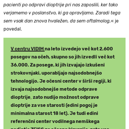
pacienti po odpravi dioptrije pri nas zaposlili, ker tako
verjamemo v poslanstvo, ki ga opravljamo. Zaradi tega
sem vsak dan znova hvaležen, da sem oftalmolog,
« je
povedal.
V centru VIDIM
na leto izvedejo več kot 2.600
posegov na očeh, skupno so jih izvedli več kot
36.000. Za posege, ki jih izvajajo izkušeni
strokovnjaki, uporabljajo najsodobnejšo
tehnologijo. Je očesni center v širši regiji, ki
izvaja najsodobnejše metode odprave
,
dioptrije
zato nudijo možnost odprave
dioptrije za vse starosti (edini pogoj je
minimalna starost 18 let). Je tudi edini
referenčni center vodilnega nemškega