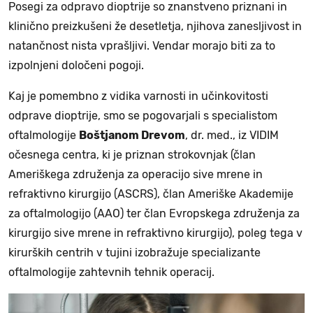
Posegi za odpravo dioptrije so znanstveno priznani in
klinično preizkušeni že desetletja, njihova zanesljivost in
natančnost nista vprašljivi. Vendar morajo biti za to
izpolnjeni določeni pogoji.
Kaj je pomembno z vidika varnosti in učinkovitosti
odprave dioptrije, smo se pogovarjali s specialistom
oftalmologije
Boštjanom Drevom
, dr. med., iz VIDIM
očesnega centra, ki je priznan strokovnjak (član
Ameriškega združenja za operacijo sive mrene in
refraktivno kirurgijo (ASCRS), član Ameriške Akademije
za oftalmologijo (AAO) ter član Evropskega združenja za
kirurgijo sive mrene in refraktivno kirurgijo), poleg tega v
kirurških centrih v tujini izobražuje specializante
oftalmologije zahtevnih tehnik operacij.