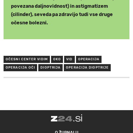
povezana daljnovidnost) in astigmatizem
(cilinder), seveda pa zdravijo tudi vse druge
očesne bolezni.
OČESNI CENTER VIDIM
OKO
VID
OPERACIJA
OPERACIJA OČI
DIOPTRIJA
OPERACIJA DIOPTRIJE
O ŽURNALU