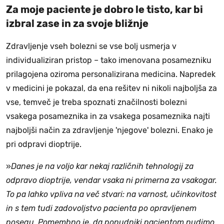
Za moje paciente je dobro le tisto, kar bi
izbral zase in za svoje bližnje
Zdravljenje vseh bolezni se vse bolj usmerja v
individualiziran pristop – tako imenovana posamezniku
prilagojena oziroma personalizirana medicina. Napredek
v medicini je pokazal, da ena rešitev ni nikoli najboljša za
vse, temveč je treba spoznati značilnosti bolezni
vsakega posameznika in za vsakega posameznika najti
najboljši način za zdravljenje 'njegove' bolezni. Enako je
pri odpravi dioptrije.
»
Danes je na voljo kar nekaj različnih tehnologij za
odpravo dioptrije, vendar vsaka ni primerna za vsakogar.
To pa lahko vpliva na več stvari: na varnost, učinkovitost
in s tem tudi zadovoljstvo pacienta po opravljenem
posegu. Pomembno je, da ponudniki pacientom nudimo