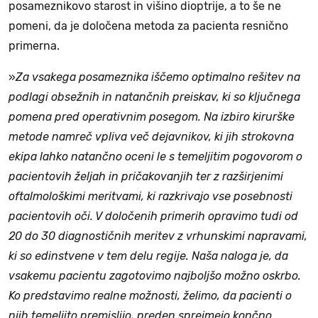
posameznikovo starost in višino dioptrije, a to še ne
pomeni, da je določena metoda za pacienta resnično
primerna.
»
Za vsakega posameznika iščemo optimalno rešitev na
podlagi obsežnih in natančnih preiskav, ki so ključnega
pomena pred operativnim posegom. Na izbiro kirurške
metode namreč vpliva več dejavnikov, ki jih strokovna
ekipa lahko natančno oceni le s temeljitim pogovorom o
pacientovih željah in pričakovanjih ter z razširjenimi
oftalmološkimi meritvami, ki razkrivajo vse posebnosti
pacientovih oči. V določenih primerih opravimo tudi od
20 do 30 diagnostičnih meritev z vrhunskimi napravami,
ki so edinstvene v tem delu regije. Naša naloga je, da
vsakemu pacientu zagotovimo najboljšo možno oskrbo.
Ko predstavimo realne možnosti, želimo, da pacienti o
njih temeljito premislijo, preden sprejmejo končno