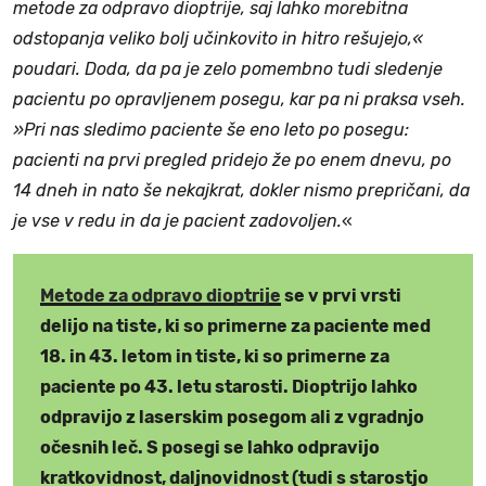
metode za odpravo dioptrije, saj lahko morebitna
odstopanja veliko bolj učinkovito in hitro rešujejo,«
poudari. Doda, da pa je zelo pomembno tudi sledenje
pacientu po opravljenem posegu, kar pa ni praksa vseh.
»Pri nas sledimo paciente še eno leto po posegu:
pacienti na prvi pregled pridejo že po enem dnevu, po
14 dneh in nato še nekajkrat, dokler nismo prepričani, da
je vse v redu in da je pacient zadovoljen.
«
Metode za odpravo dioptrije
se v prvi vrsti
delijo na tiste, ki so primerne za paciente med
18. in 43. letom in tiste, ki so primerne za
paciente po 43. letu starosti. Dioptrijo lahko
odpravijo z laserskim posegom ali z vgradnjo
očesnih leč. S posegi se lahko odpravijo
kratkovidnost, daljnovidnost (tudi s starostjo