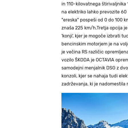
in 110-kilovatnega štirivaljnik
na elektriko lahko prevozite 60
"ereska" pospeši od 0 do 100 k
znaša 225 km/h.Tretja opcija je 
'konji', kjer je mogoče izbrati t
bencinskim motorjem je na voljo
je večina RS različic opremlje
vozilo ŠKODA je OCTAVIA opreml
samodejni menjalnik DSG z dvoj
konzoli, kjer se nahaja tudi el
zadrževanja, ki je nadomestil