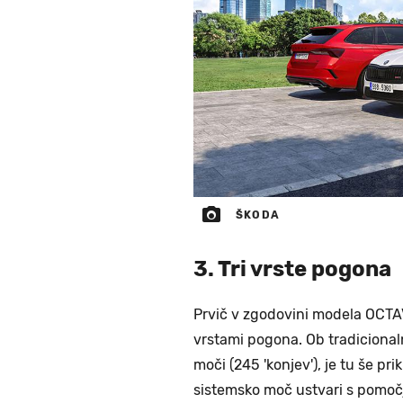
ŠKODA
3. Tri vrste pogona
Prvič v zgodovini modela OCTAV
vrstami pogona. Ob tradicionaln
moči (245 'konjev'), je tu še pr
sistemsko moč ustvari s pomoč