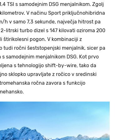
a 1.4 TSI s samodejnim DSG menjalnikom. Zgolj
 kilometrov. V načinu Sport priključnohibridna
m/h v samo 7,3 sekunde, največja hitrost pa
2-litrski turbo dizel s 147 kilovati oziroma 200
udi štirikolesni pogon. V kombinaciji z
 tudi ročni šeststopenjski menjalnik, sicer pa
na s samodejnim menjalnikom DSG. Kot prvo
jena s tehnologijo shift-by-wire, tako da
no sklopko upravljate z ročico v sredinski
ektromehanska ročna zavora s funkcijo
a mehansko.