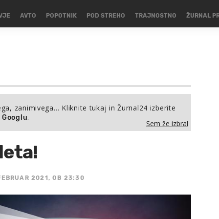
VJE
AVTO
POPOTNIK
POD STREHO
TRAJNOSTNO
ŽURNAL P
ega, zanimivega… Kliknite tukaj in Žurnal24 izberite
.
a Googlu
Sem že izbral
leta!
 FEBRUAR 2021, OB 23:30