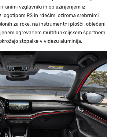
riranimi vzglavniki in oblazinjenjem iz
 z logotipom RS in rdečimi oziroma srebrnimi
lonih za roke, na instrumentni plošči, oblečeni
usnjenem ogrevanem multifunkcijskem športnem
krožajo stopalke v videzu aluminija.