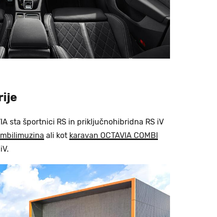
rije
A sta športnici RS in priključnohibridna RS iV
ombilimuzina
ali kot
karavan OCTAVIA COMBI
iV.