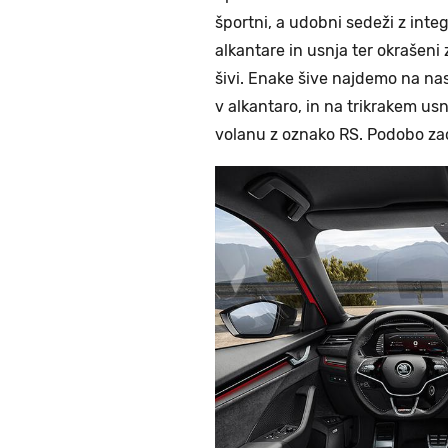
športni, a udobni sedeži z integ
alkantare in usnja ter okrašeni
šivi. Enake šive najdemo na nas
v alkantaro, in na trikrakem 
volanu z oznako RS. Podobo zao