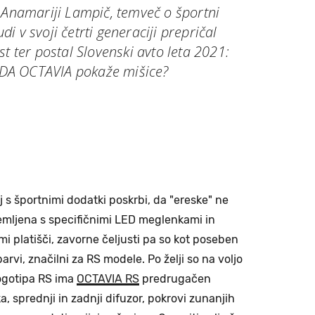
 Anamariji Lampič, temveč o športni
udi v svoji četrti generaciji prepričal
t ter postal Slovenski avto leta 2021:
KODA OCTAVIA pokaže mišice?
 s športnimi dodatki poskrbi, da "ereske" ne
remljena s specifičnimi LED meglenkami in
mi platišči, zavorne čeljusti pa so kot poseben
arvi, značilni za RS modele. Po želji so na voljo
logotipa RS ima
OCTAVIA RS
predrugačen
a, sprednji in zadnji difuzor, pokrovi zunanjih