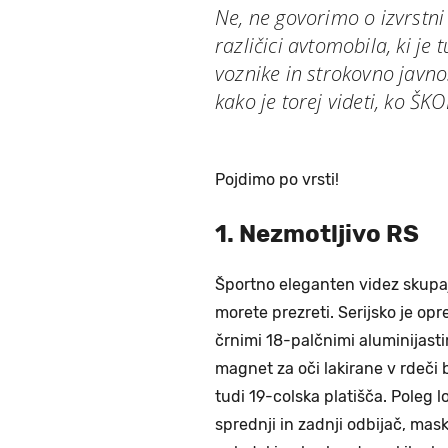
Ne, ne govorimo o izvrstni
različici avtomobila, ki je t
voznike in strokovno javnos
kako je torej videti, ko Š
Pojdimo po vrsti!
1. Nezmotljivo RS
Športno eleganten videz skupaj
morete prezreti. Serijsko je op
črnimi 18-palčnimi aluminijasti
magnet za oči lakirane v rdeči b
tudi 19-colska platišča. Poleg 
sprednji in zadnji odbijač, mask