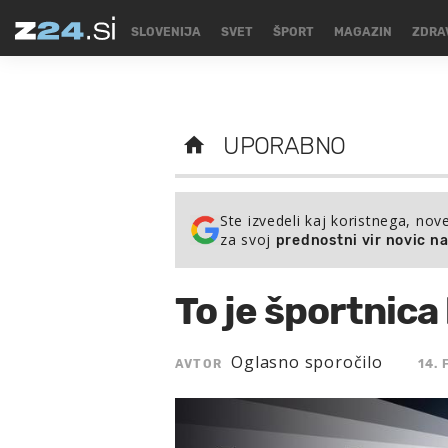
SLOVENIJA
SVET
ŠPORT
MAGAZIN
ZDRA
UPORABNO
Ste izvedeli kaj koristnega, nov
za svoj
prednostni vir novic n
To je športnica 
Oglasno sporočilo
AVTOR
14.