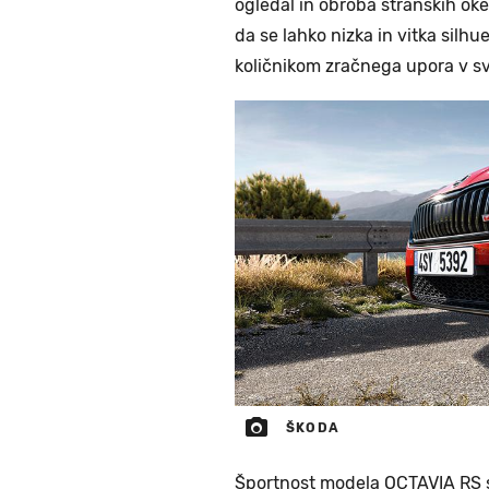
ogledal in obroba stranskih oken
da se lahko nizka in vitka silh
količnikom zračnega upora v s
ŠKODA
Športnost modela OCTAVIA RS se