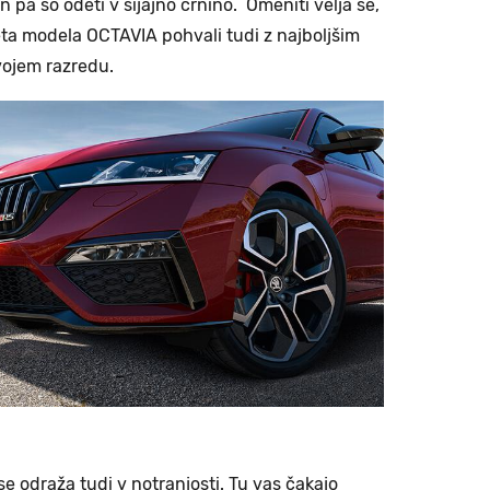
 pa so odeti v sijajno črnino. Omeniti velja še,
ueta modela OCTAVIA pohvali tudi z najboljšim
vojem razredu.
 odraža tudi v notranjosti. Tu vas čakajo