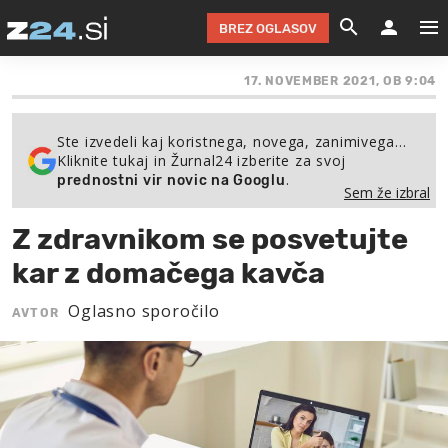
BREZ OGLASOV
GRADIMO &
OLIMPI
EKO 
INTE
T
17. NOVEMBER 2021, OB 9:04
SLOV
KOMENTARJ
FILM & G
NEPRE
AVTO 
NO
FI
SV
Ste izvedeli kaj koristnega, novega, zanimivega…
Kliknite tukaj in Žurnal24 izberite za svoj
ČRNA 
KOMB
VARČ
AKT
KO
BI
ŠP
.
prednostni vir novic na Googlu
Sem že izbral
FESTIVAL ZA L
LEPOT
MOTO
NA 
NA
O
MAG
Z zdravnikom se posvetujte
ODNOSI IN
ŽIVLJEN
IZ DR
KOLE
E-
ZDR
POGLEJ
kar z domačega kavča
HOROSKOP IN
PRAVNI
ŠOFER
ZIMSK
PRE
AV
Oglasno sporočilo
AVTOR
JOO
IN
POPO
POGLEJ
POGLEJ
POGLEJ
SEM 
POD S
POGLEJ
TRAJN
POGLEJ
ŽURNAL P