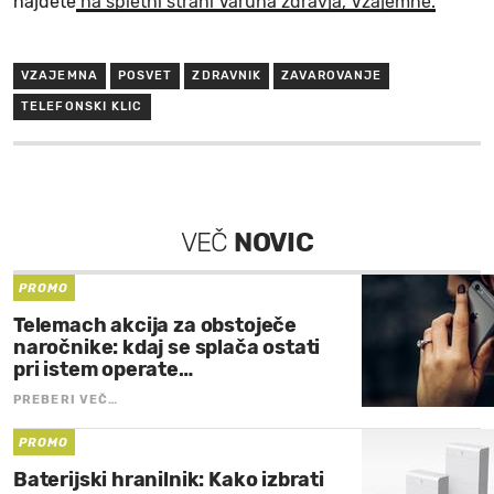
najdete
na spletni strani Varuha zdravja, Vzajemne.
VZAJEMNA
POSVET
ZDRAVNIK
ZAVAROVANJE
TELEFONSKI KLIC
VEČ
NOVIC
PROMO
Telemach akcija za obstoječe
naročnike: kdaj se splača ostati
pri istem operate…
PREBERI VEČ…
PROMO
Baterijski hranilnik: Kako izbrati