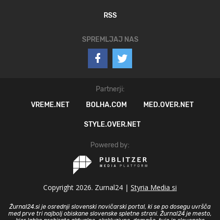
RSS
SPREMLJAJ NAS
Partnerji:
VREME.NET
BOLHA.COM
MED.OVER.NET
STYLE.OVER.NET
Powered by:
Copyright 2026. Zurnal24 |
Styria Media si
Žurnal24.si je osrednji slovenski novičarski portal, ki se po dosegu uvršča
med prve tri najbolj obiskane slovenske spletne strani. Žurnal24 je mesto,