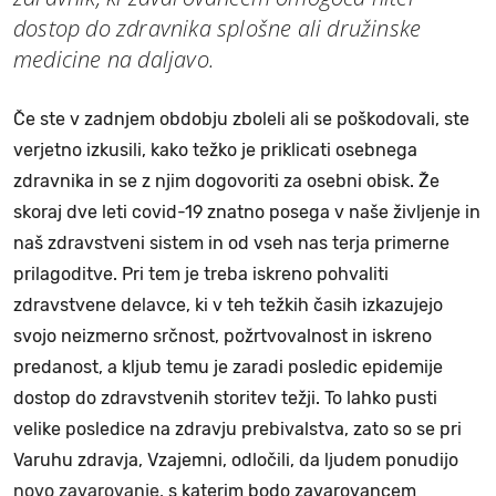
dostop do zdravnika splošne ali družinske
medicine na daljavo.
Če ste v zadnjem obdobju zboleli ali se poškodovali, ste
verjetno izkusili, kako težko je priklicati osebnega
zdravnika in se z njim dogovoriti za osebni obisk. Že
skoraj dve leti covid-19 znatno posega v naše življenje in
naš zdravstveni sistem in od vseh nas terja primerne
prilagoditve. Pri tem je treba iskreno pohvaliti
zdravstvene delavce, ki v teh težkih časih izkazujejo
svojo neizmerno srčnost, požrtvovalnost in iskreno
predanost, a kljub temu je zaradi posledic epidemije
dostop do zdravstvenih storitev težji. To lahko pusti
velike posledice na zdravju prebivalstva, zato so se pri
Varuhu zdravja, Vzajemni, odločili, da ljudem ponudijo
novo zavarovanje,
s katerim bodo zavarovancem