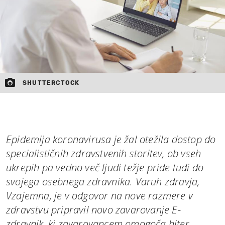
MOJ SANJ
SHUTTERCTOCK
Epidemija koronavirusa je žal otežila dostop do
specialističnih zdravstvenih storitev, ob vseh
ukrepih pa vedno več ljudi težje pride tudi do
svojega osebnega zdravnika. Varuh zdravja,
Vzajemna, je v odgovor na nove razmere v
zdravstvu pripravil novo zavarovanje E-
zdravnik, ki zavarovancem omogoča hiter