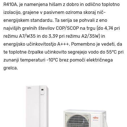
R410A, je namenjena hišam z dobro in odlično toplotno
izolacijo, grajene v pasivnem oziroma skoraj nič-
energijskem standardu. Ta serija se pohvali z eno
najvišjih grelnih številov COP/SCOP na trgu (do 4,74 pri
režimu A7/W35 in do 3,39 pri režimu A2/35W) in
energijsko učinkovitostjo A+++. Pomembno je vedeti, da
te toplotne črpalke učinkovito segrejejo vodo do 55°C pri
zunanji temperaturi -10°C brez pomoči električnega
grelca.