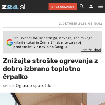
BREZ OGLASOV
GRADIMO &
OLIMPI
EKO 
INTE
T
SLOV
2. OKTOBER 2023, OB 13:02
KOMENTARJ
FILM & G
NEPRE
AVTO 
NO
FI
SV
Ste izvedeli kaj koristnega, novega, zanimivega…
ČRNA 
KOMB
VARČ
AKT
KO
BI
ŠP
Kliknite tukaj in Žurnal24 izberite za svoj
.
prednostni vir novic na Googlu
FESTIVAL ZA L
LEPOT
MOTO
NA 
NA
O
MAG
Sem že izbral
ODNOSI IN
ŽIVLJEN
IZ DR
KOLE
E-
ZDR
POGLEJ
Znižajte stroške ogrevanja z
HOROSKOP IN
PRAVNI
ŠOFER
ZIMSK
PRE
AV
dobro izbrano toplotno
črpalko
JOO
IN
POPO
POGLEJ
POGLEJ
POGLEJ
SEM 
Oglasno sporočilo
POD S
POGLEJ
AVTOR
TRAJN
POGLEJ
ŽURNAL P