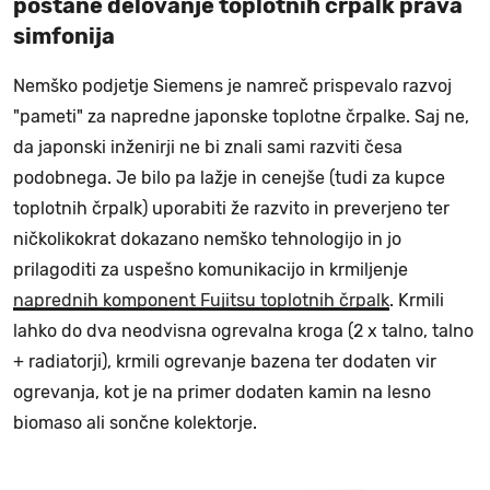
postane delovanje toplotnih črpalk prava
simfonija
Nemško podjetje Siemens je namreč prispevalo razvoj
"pameti" za napredne japonske toplotne črpalke. Saj ne,
da japonski inženirji ne bi znali sami razviti česa
podobnega. Je bilo pa lažje in cenejše (tudi za kupce
toplotnih črpalk) uporabiti že razvito in preverjeno ter
ničkolikokrat dokazano nemško tehnologijo in jo
prilagoditi za uspešno komunikacijo in krmiljenje
naprednih komponent Fujitsu toplotnih črpalk
. Krmili
lahko do dva neodvisna ogrevalna kroga (2 x talno, talno
+ radiatorji), krmili ogrevanje bazena ter dodaten vir
ogrevanja, kot je na primer dodaten kamin na lesno
biomaso ali sončne kolektorje.