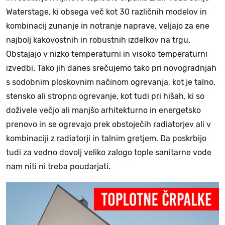
Waterstage, ki obsega več kot 30 različnih modelov in
kombinacij zunanje in notranje naprave, veljajo za ene
najbolj kakovostnih in robustnih izdelkov na trgu.
Obstajajo v nizko temperaturni in visoko temperaturni
izvedbi. Tako jih danes srečujemo tako pri novogradnjah
s sodobnim ploskovnim načinom ogrevanja, kot je talno,
stensko ali stropno ogrevanje, kot tudi pri hišah, ki so
doživele večjo ali manjšo arhitekturno in energetsko
prenovo in se ogrevajo prek obstoječih radiatorjev ali v
kombinaciji z radiatorji in talnim gretjem. Da poskrbijo
tudi za vedno dovolj veliko zalogo tople sanitarne vode
nam niti ni treba poudarjati.