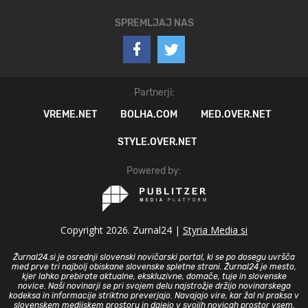
SPREMLJAJ NAS
Partnerji:
VREME.NET
BOLHA.COM
MED.OVER.NET
STYLE.OVER.NET
Powered by:
Copyright 2026. Zurnal24 |
Styria Media si
Žurnal24.si je osrednji slovenski novičarski portal, ki se po dosegu uvršča
med prve tri najbolj obiskane slovenske spletne strani. Žurnal24 je mesto,
kjer lahko prebirate aktualne, ekskluzivne, domače, tuje in slovenske
novice. Naši novinarji se pri svojem delu najstrožje držijo novinarskega
kodeksa in informacije striktno preverjajo. Navajajo vire, kar žal ni praksa v
slovenskem medijskem prostoru in dajejo v svojih novicah prostor vsem,