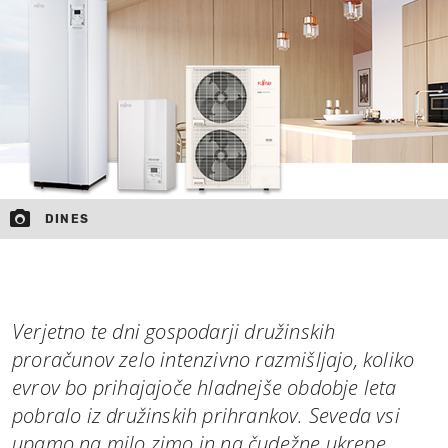
MOJ SANJ
DINES
Verjetno te dni gospodarji družinskih
proračunov zelo intenzivno razmišljajo, koliko
evrov bo prihajajoče hladnejše obdobje leta
pobralo iz družinskih prihrankov. Seveda vsi
upamo na milo zimo in na čudežne ukrepe