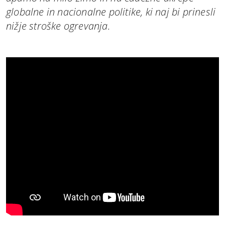
globalne in nacionalne politike, ki naj bi prinesli
nižje stroške ogrevanja.