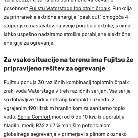
posebnost
Fujistu Waterstage toplotnih črpalk
. Funkcija
za prihranek električne energije "peak cut" omogoča 4-
stopenjsko nastavitev največje porabe elektrike, s čimer
lahko uspešno nadziramo stroške porabljene električne
energije za ogrevanje.
Za vsako situacijo na terenu ima Fujitsu že
pripravljeno rešitev za ogrevanje
Fujitsu ponuja 30 različnih kombinacij toplotnih črpalk
zrak-voda Waterstage v treh različnih serijah. Vse serije
so dobavljive tudi v notranji kompaktni izvedbi z
vgrajenim 190 litrskim hranilnikom za sanitarno toplo
vodo.
Serija Comfort
moči od 5 do 10 kW, ki uporablja
hladilni medij R32 z 67 % manjšim potencialom
globalnega segrevanja v primerjavi s plinom z oznako