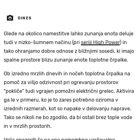
DINES
Glede na okolico namestitve lahko zunanja enota deluje
tudi v nizko-šumnem načinu (pri
seriji High Power
) in
tako ohranjamo dobre odnose z bližnjimi sosedi, ki imajo
spalne prostore blizu zunanje enote toplotne črpalke.
Ob izredno mrzlih dnevih in nočeh toplotna črpalka na
pomoč za višjo odzivnost pri ogrevanju prostorov
"pokliče" tudi vgrajen pomožni električni grelec. Aktivira
ga le v primeru, ko je to zares potrebno oziroma v
izrednih razmerah, kot so napake v delovanju naprave.
Tako se nikoli ne bo zgodilo, da bi ostali brez tople vode
in v mrzlih prostorih.
Velja opozoriti še na eno pomembno varčevalno