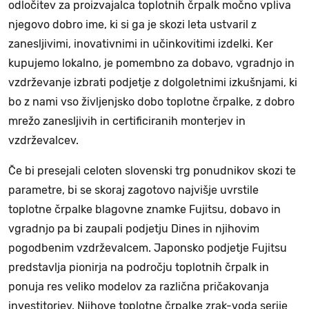
odločitev za proizvajalca toplotnih črpalk močno vpliva
njegovo dobro ime, ki si ga je skozi leta ustvaril z
zanesljivimi, inovativnimi in učinkovitimi izdelki. Ker
kupujemo lokalno, je pomembno za dobavo, vgradnjo in
vzdrževanje izbrati podjetje z dolgoletnimi izkušnjami, ki
bo z nami vso življenjsko dobo toplotne črpalke, z dobro
mrežo zanesljivih in certificiranih monterjev in
vzdrževalcev.
Če bi presejali celoten slovenski trg ponudnikov skozi te
parametre, bi se skoraj zagotovo najvišje uvrstile
toplotne črpalke blagovne znamke Fujitsu, dobavo in
vgradnjo pa bi zaupali podjetju Dines in njihovim
pogodbenim vzdrževalcem. Japonsko podjetje Fujitsu
predstavlja pionirja na področju toplotnih črpalk in
ponuja res veliko modelov za različna pričakovanja
investitorjev. Njihove toplotne črpalke zrak-voda serije