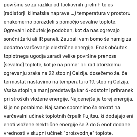
površine se za razliko od točkovnih grelnih teles
(radiatorji, klimatske naprave ...) temperatura v prostoru
enakomerno porazdeli s pomočjo sevalne toplote.
Ogrevalni občutek je podoben, kot da nas ogrevajo
sončni žarki ali IR paneli. Zaupali vam bomo še namig za
dodatno varčevanje električne energije. Enak občutek
toplotnega ugodja zaradi velike površine prenosa
(sevalne) toplote, kot je na primer pri radiatorskemu
ogrevanju zraka na 22 stopinj Celzija, dosežemo že, če
termostat nastavimo na temperaturo 19. stopinj Celzija.
Vsaka stopinja manj predstavlja kar 6-odstotni prihranek
pri stroških vložene energije. Najcenejša je torej energija,
ki je ne porabimo. Naj samo spomnimo še enkrat na
varčevalni učinek toplotnih črpalk Fujitsu, ki dodajajo eni
enoti vložene električne energije še 3 do 5 enot dodane
vrednosti v skupni učinek "proizvodnje" toplote.