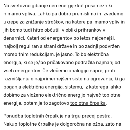
Na svetovno gibanje cen energije kot posamezniki
nimamo vpliva. Lahko pa dobro premislimo in izvedemo
ukrepe za znižanje stroškov, na katere pa imamo vpliv in
jih bomo tudi hitro občutili v obliki prihrankov v
denarnici. Kateri od energentov bo letos najcenejši,
najbolj reguliran s strani države in bo zadnji podvržen
morebitnim redukcijam, je jasno. To bo električna
energija, ki se je/bo pričakovano podražila najmanj od
vseh energentov. Če vlečemo analogijo naprej proti
razmišljanju o najprimernejšem sistemu ogrevanja, ki ga
poganja električna energija, sistemu, iz katerega lahko
dobimo za vloženo električno energijo največ toplotne
energije, potem je to zagotovo
toplotna črpalka
.
Ponudba toplotnih črpalk je na trgu precej pestra.
Nakup toplotne črpalke je dolgoročna naložba, zato na