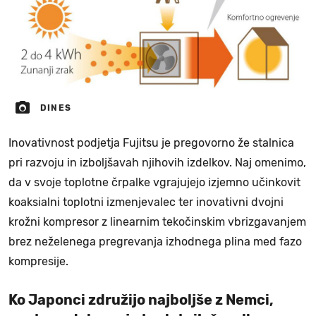
DINES
Inovativnost podjetja Fujitsu je pregovorno že stalnica
pri razvoju in izboljšavah njihovih izdelkov. Naj omenimo,
da v svoje toplotne črpalke vgrajujejo izjemno učinkovit
koaksialni toplotni izmenjevalec ter inovativni dvojni
krožni kompresor z linearnim tekočinskim vbrizgavanjem
brez neželenega pregrevanja izhodnega plina med fazo
kompresije.
Ko Japonci združijo najboljše z Nemci,