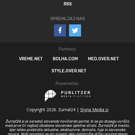
RSS
SPREMLJAJ NAS
Partnerji:
VREME.NET
BOLHA.COM
MED.OVER.NET
STYLE.OVER.NET
Powered by:
Copyright 2026. Zurnal24 |
Styria Media si
Žurnal24.si je osrednji slovenski novičarski portal, ki se po dosegu uvršča
med prve tri najbolj obiskane slovenske spletne strani. Žurnal24 je mesto,
kjer lahko prebirate aktualne, ekskluzivne, domače, tuje in slovenske
novice. Naši novinarji se pri svojem delu najstrožje držijo novinarskega