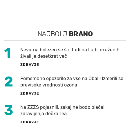
NAJBOLJ
BRANO
1
Nevarna bolezen se širi tudi na ljudi, okuženih
živali je desetkrat več
ZDRAVJE
2
Pomembno opozorilo za vse na Obali! Izmerili so
previsoke vrednosti ozona
ZDRAVJE
3
Na ZZZS pojasnili, zakaj ne bodo plačali
zdravljenja dečka Tea
ZDRAVJE