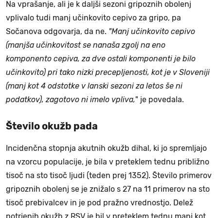
Na vprašanje, ali je k daljši sezoni gripoznih obolenj
vplivalo tudi manj učinkovito cepivo za gripo, pa
Sočanova odgovarja, da ne.
"Manj učinkovito cepivo
(manjša učinkovitost se nanaša zgolj na eno
komponento cepiva, za dve ostali komponenti je bilo
učinkovito) pri tako nizki precepljenosti, kot je v Sloveniji
(manj kot 4 odstotke v lanski sezoni za letos še ni
podatkov), zagotovo ni imelo vpliva,
" je povedala.
Število okužb pada
Incidenčna stopnja akutnih okužb dihal, ki jo spremljajo
na vzorcu populacije, je bila v preteklem tednu približno
tisoč na sto tisoč ljudi (teden prej 1352). Število primerov
gripoznih obolenj se je znižalo s 27 na 11 primerov na sto
tisoč prebivalcev in je pod pražno vrednostjo. Delež
potrjenih okužb z RSV je bil v preteklem tednu manj kot