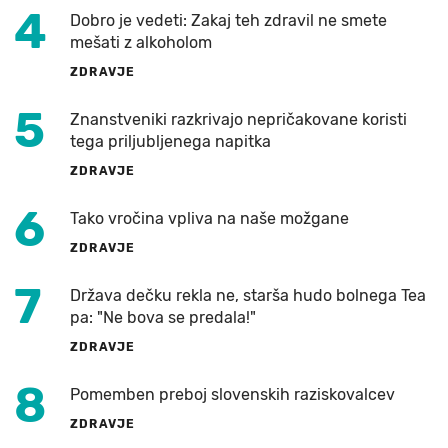
4
Dobro je vedeti: Zakaj teh zdravil ne smete
mešati z alkoholom
ZDRAVJE
5
Znanstveniki razkrivajo nepričakovane koristi
tega priljubljenega napitka
ZDRAVJE
6
Tako vročina vpliva na naše možgane
ZDRAVJE
7
Država dečku rekla ne, starša hudo bolnega Tea
pa: "Ne bova se predala!"
ZDRAVJE
8
Pomemben preboj slovenskih raziskovalcev
ZDRAVJE