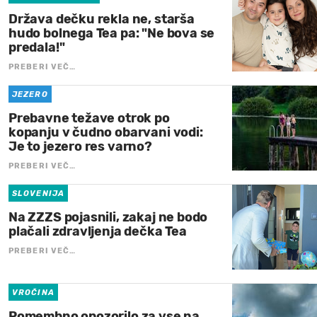
Država dečku rekla ne, starša
hudo bolnega Tea pa: "Ne bova se
predala!"
PREBERI VEČ…
JEZERO
Prebavne težave otrok po
kopanju v čudno obarvani vodi:
Je to jezero res varno?
PREBERI VEČ…
SLOVENIJA
Na ZZZS pojasnili, zakaj ne bodo
plačali zdravljenja dečka Tea
PREBERI VEČ…
VROČINA
Pomembno opozorilo za vse na