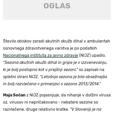
Število obiskov zaradi akutnih okužb dihal v ambulantah
osnovnega zdravstvenega varstva je po podatkih
Nacionalnega inštituta za javno zdravje
(NIJZ) upadlo.
"Sezona akutnih okužb dihal in gripe je v izzvenevanju,
ki je bolj postopno kot v prejšnji sezoni,"
so zapisali na
spletni strani NIJZ.
"Letošnja sezona je bila obsežnejša
in bolj razvlečena v primerjavi s sezono 2013/2014."
Maja Sočan
z NIJZ pojasnjuje, da nihanje v dolžini virusa
oz. virusov ni nepričakovano - nekatere sezone so
razvlečene, druge relativno kratke.
"V Sloveniji je na