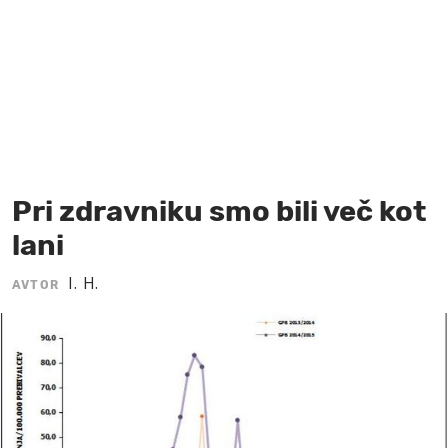
MOJ SANJ
Pri zdravniku smo bili več kot
lani
I. H.
AVTOR