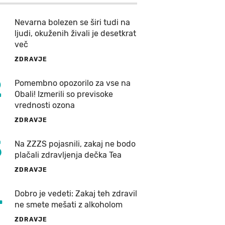
Nevarna bolezen se širi tudi na
ljudi, okuženih živali je desetkrat
več
ZDRAVJE
2
Pomembno opozorilo za vse na
Obali! Izmerili so previsoke
vrednosti ozona
ZDRAVJE
3
Na ZZZS pojasnili, zakaj ne bodo
plačali zdravljenja dečka Tea
ZDRAVJE
4
Dobro je vedeti: Zakaj teh zdravil
ne smete mešati z alkoholom
ZDRAVJE