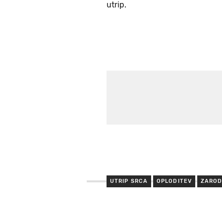
utrip.
UTRIP SRCA
OPLODITEV
ZAROD