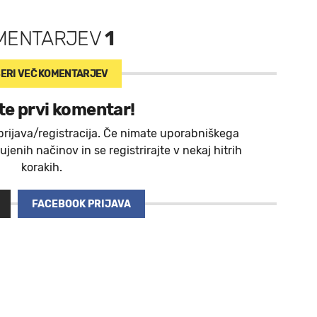
MENTARJEV
1
ERI VEČ
KOMENTARJEV
te prvi komentar!
prijava/registracija. Če nimate uporabniškega
jenih načinov in se registrirajte v nekaj hitrih
korakih.
FACEBOOK PRIJAVA