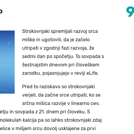
ko
Strokovnjaki spremljali razvoj srca
miške in ugotovili, da je začelo
utripati v zgodnji fazi razvoja, že
sedmi dan po spočetju. To sovpada s
šestnajstim dnevom pri človeškem
zarodku, pojasnjujejo v reviji eLife.
Pred to raziskavo so strokovnjaki
verjeli, da začne srce utripati, ko se
srčna mišica razvije v linearno cev,
etju in sovpada z 21. dnem pri človeku. S
olekulah kalcija pa so lahko strokovnjaki zdaj
elice v mišjem srcu dovolj usklajene za prvi