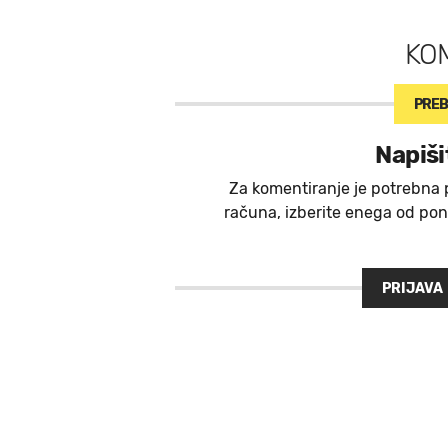
KO
PREB
Napiši
Za komentiranje je potrebna 
računa, izberite enega od ponu
PRIJAVA