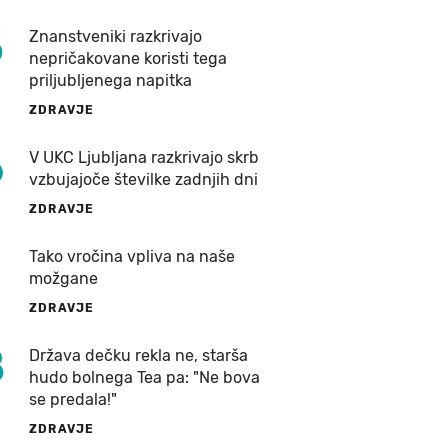
5
Znanstveniki razkrivajo
nepričakovane koristi tega
priljubljenega napitka
ZDRAVJE
6
V UKC Ljubljana razkrivajo skrb
vzbujajoče številke zadnjih dni
ZDRAVJE
7
Tako vročina vpliva na naše
možgane
ZDRAVJE
8
Država dečku rekla ne, starša
hudo bolnega Tea pa: "Ne bova
se predala!"
ZDRAVJE