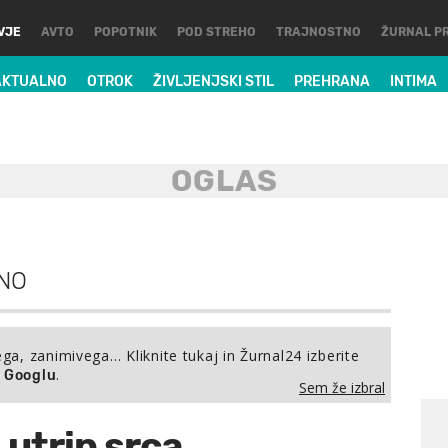
VJE
AVTO
POPOTNIK
POD STREHO
TRAJNOSTNO
ŽURNAL P
AKTUALNO
OTROK
ŽIVLJENJSKI STIL
PREHRANA
INTIMA
NO
ega, zanimivega… Kliknite tukaj in Žurnal24 izberite
.
a Googlu
Sem že izbral
i utrip srca