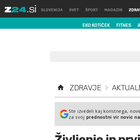
SLOVENIJA
SVET
ŠPORT
MAGAZIN
ZDRA
EKO KOTIČEK
FITNES
ZDRAVJE
>
AKTUAL
Ste izvedeli kaj koristnega, nov
za svoj
prednostni vir novic n
Življenje in prv