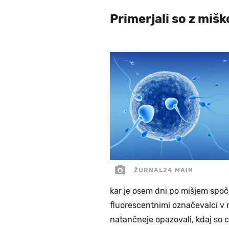
Primerjali so z miš
ŽURNAL24 MAIN
kar je osem dni po mišjem spoč
fluorescentnimi označevalci v m
natančneje opazovali, kdaj so c