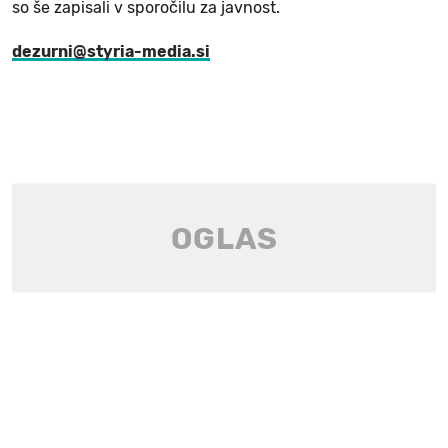
so še zapisali v sporočilu za javnost.
dezurni@styria-media.si