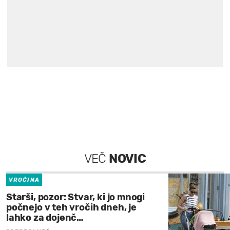
VEČ
NOVIC
VROČINA
Starši, pozor: Stvar, ki jo mnogi
počnejo v teh vročih dneh, je
lahko za dojenč…