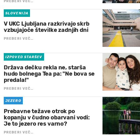
PREBERI VEČ…
SLOVENIJA
V UKC Ljubljana razkrivajo skrb
vzbujajoče številke zadnjih dni
PREBERI VEČ…
IZPOVED STARŠEV
Država dečku rekla ne, starša
hudo bolnega Tea pa: "Ne bova se
predala!"
PREBERI VEČ…
JEZERO
Prebavne težave otrok po
kopanju v čudno obarvani vodi:
Je to jezero res varno?
PREBERI VEČ…