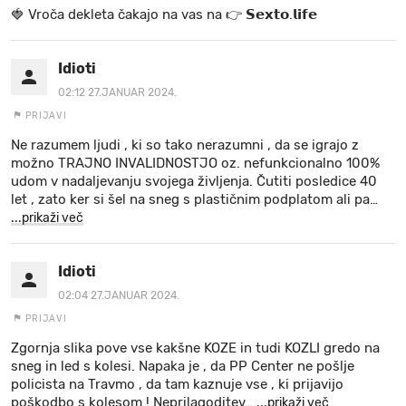
🍓 V r o č a d e k l e t a ča k a jo na va s n a 👉 𝗦𝗲𝘅𝘁𝗼.𝗹𝗶𝗳𝗲
Idioti
02:12 27.JANUAR 2024.
PRIJAVI
Ne razumem ljudi , ki so tako nerazumni , da se igrajo z
možno TRAJNO INVALIDNOSTJO oz. nefunkcionalno 100%
udom v nadaljevanju svojega življenja. Čutiti posledice 40
let , zato ker si šel na sneg s plastičnim podplatom ali pa
…
...prikaži več
Idioti
02:04 27.JANUAR 2024.
PRIJAVI
Zgornja slika pove vse kakšne KOZE in tudi KOZLI gredo na
sneg in led s kolesi. Napaka je , da PP Center ne pošlje
policista na Travmo , da tam kaznuje vse , ki prijavijo
poškodbo s kolesom ! Neprilagoditev
…
...prikaži več