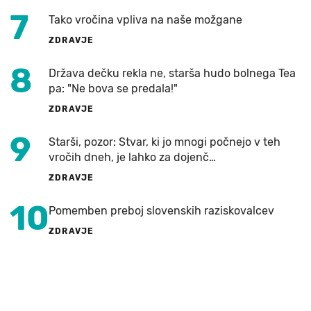
7
Tako vročina vpliva na naše možgane
ZDRAVJE
8
Država dečku rekla ne, starša hudo bolnega Tea
pa: "Ne bova se predala!"
ZDRAVJE
9
Starši, pozor: Stvar, ki jo mnogi počnejo v teh
vročih dneh, je lahko za dojenč…
ZDRAVJE
10
Pomemben preboj slovenskih raziskovalcev
ZDRAVJE