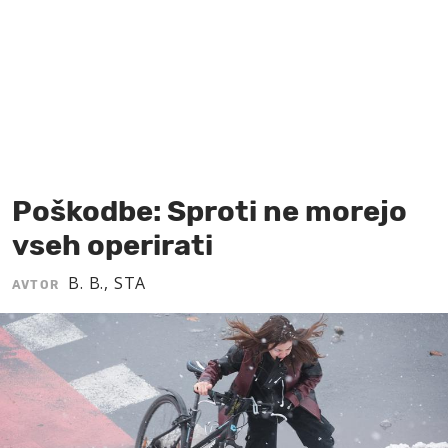
MOJ SANJ
Poškodbe: Sproti ne morejo
vseh operirati
B. B., STA
AVTOR