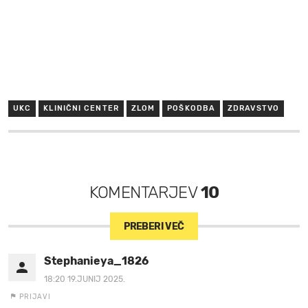
UKC
KLINIČNI CENTER
ZLOM
POŠKODBA
ZDRAVSTVO
KOMENTARJEV
10
PREBERI VEČ
Stephanieya_1826
18:20 19.JUNIJ 2025.
PRIJAVI