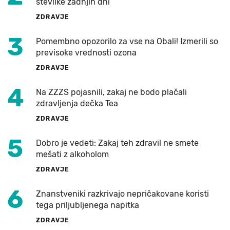
številke zadnjih dni
ZDRAVJE
3
Pomembno opozorilo za vse na Obali! Izmerili so
previsoke vrednosti ozona
ZDRAVJE
4
Na ZZZS pojasnili, zakaj ne bodo plačali
zdravljenja dečka Tea
ZDRAVJE
5
Dobro je vedeti: Zakaj teh zdravil ne smete
mešati z alkoholom
ZDRAVJE
6
Znanstveniki razkrivajo nepričakovane koristi
tega priljubljenega napitka
ZDRAVJE