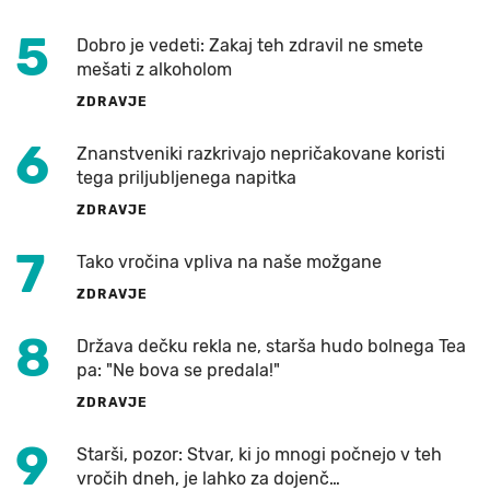
5
Dobro je vedeti: Zakaj teh zdravil ne smete
mešati z alkoholom
ZDRAVJE
6
Znanstveniki razkrivajo nepričakovane koristi
tega priljubljenega napitka
ZDRAVJE
7
Tako vročina vpliva na naše možgane
ZDRAVJE
8
Država dečku rekla ne, starša hudo bolnega Tea
pa: "Ne bova se predala!"
ZDRAVJE
9
Starši, pozor: Stvar, ki jo mnogi počnejo v teh
vročih dneh, je lahko za dojenč…