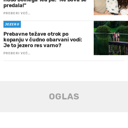
predala!"
PREBERI VEČ…
JEZERO
Prebavne težave otrok po
kopanju v čudno obarvani vodi:
Je to jezero res varno?
PREBERI VEČ…