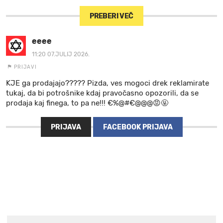
PREBERI VEČ
eeee
11:20 07.JULIJ 2026.
PRIJAVI
KJE ga prodajajo????? Pizda, ves mogoci drek reklamirate
tukaj, da bi potrošnike kdaj pravočasno opozorili, da se
prodaja kaj finega, to pa ne!!! €%@#€@@@😡🤬
PRIJAVA
FACEBOOK PRIJAVA