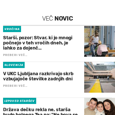
VEČ
NOVIC
VROČINA
Starši, pozor: Stvar, ki jo mnogi
počnejo v teh vročih dneh, je
lahko za dojenč…
PREBERI VEČ…
SLOVENIJA
V UKC Ljubljana razkrivajo skrb
vzbujajoče številke zadnjih dni
PREBERI VEČ…
IZPOVED STARŠEV
Država dečku rekla ne, starša
hudo bolnega Tea pa: "Ne bova se