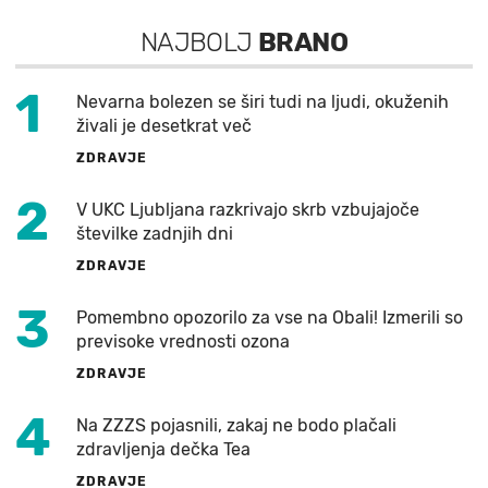
NAJBOLJ
BRANO
1
Nevarna bolezen se širi tudi na ljudi, okuženih
živali je desetkrat več
ZDRAVJE
2
V UKC Ljubljana razkrivajo skrb vzbujajoče
številke zadnjih dni
ZDRAVJE
3
Pomembno opozorilo za vse na Obali! Izmerili so
previsoke vrednosti ozona
ZDRAVJE
4
Na ZZZS pojasnili, zakaj ne bodo plačali
zdravljenja dečka Tea
ZDRAVJE