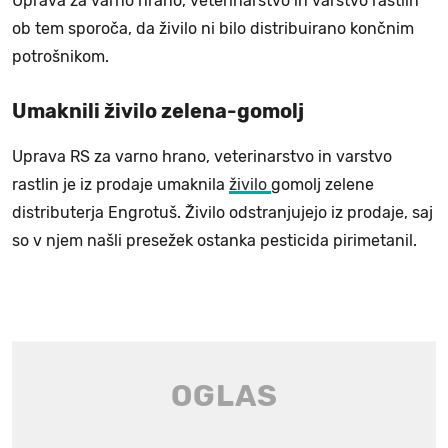
Uprava za varno hrano, veterinarstvo in varstvo rastlin
ob tem sporoča, da živilo ni bilo distribuirano končnim
potrošnikom.
Umaknili živilo zelena-gomolj
Uprava RS za varno hrano, veterinarstvo in varstvo
rastlin je iz prodaje umaknila
živilo
gomolj zelene
distributerja Engrotuš. Živilo odstranjujejo iz prodaje, saj
so v njem našli presežek ostanka pesticida pirimetanil.