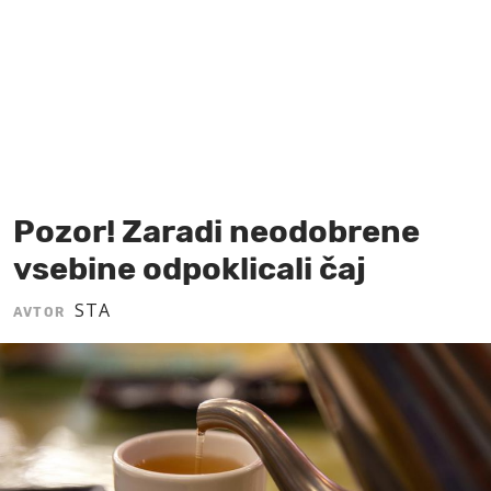
MOJ SANJ
Pozor! Zaradi neodobrene
vsebine odpoklicali čaj
STA
AVTOR