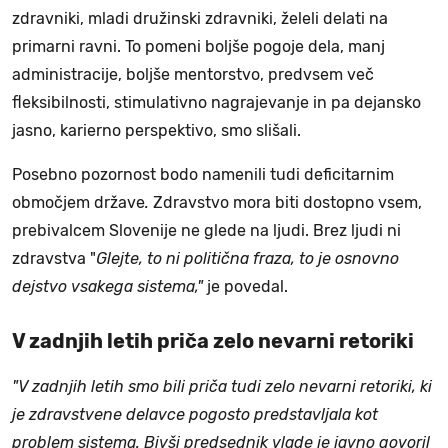
zdravniki, mladi družinski zdravniki, želeli delati na
primarni ravni. To pomeni boljše pogoje dela, manj
administracije, boljše mentorstvo, predvsem več
fleksibilnosti, stimulativno nagrajevanje in pa dejansko
jasno, karierno perspektivo, smo slišali.
Posebno pozornost bodo namenili tudi deficitarnim
območjem države
.
Zdravstvo mora biti dostopno vsem,
prebivalcem Slovenije ne glede na ljudi. Brez ljudi ni
zdravstva "
Glejte, to ni politična fraza, to je osnovno
dejstvo vsakega sistema,"
je povedal.
V zadnjih letih priča zelo nevarni retoriki
"V zadnjih letih smo bili priča tudi zelo nevarni retoriki, ki
je zdravstvene delavce pogosto predstavljala kot
problem sistema. Bivši predsednik vlade je javno govoril