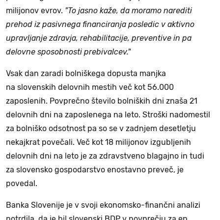
milijonov evrov.
"To jasno kaže, da moramo narediti
prehod iz pasivnega financiranja posledic v aktivno
upravljanje zdravja, rehabilitacije, preventive in pa
delovne sposobnosti prebivalcev."
Vsak dan zaradi bolniškega dopusta manjka
na slovenskih delovnih mestih več kot 56.000
zaposlenih. Povprečno število bolniških dni znaša 21
delovnih dni na zaposlenega na leto. Stroški nadomestil
za bolniško odsotnost pa so se v zadnjem desetletju
nekajkrat povečali. Več kot 18 milijonov izgubljenih
delovnih dni na leto je za zdravstveno blagajno in tudi
za slovensko gospodarstvo enostavno preveč, je
povedal.
Banka Slovenije je v svoji ekonomsko-finančni analizi
potrdila, da je bil slovenski BDP v povprečju za en