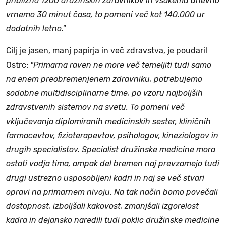
približno 1200 družinskih zdravnikov in vsakemu dnevno
vrnemo 30 minut časa, to pomeni več kot 140.000 ur
dodatnih letno."
Cilj je jasen, manj papirja in več zdravstva, je poudaril
Ostrc:
"Primarna raven ne more več temeljiti tudi samo
na enem preobremenjenem zdravniku, potrebujemo
sodobne multidisciplinarne time, po vzoru najboljših
zdravstvenih sistemov na svetu. To pomeni več
vključevanja diplomiranih medicinskih sester, kliničnih
farmacevtov, fizioterapevtov, psihologov, kineziologov in
drugih specialistov. Specialist družinske medicine mora
ostati vodja tima, ampak del bremen naj prevzamejo tudi
drugi ustrezno usposobljeni kadri in naj se več stvari
opravi na primarnem nivoju. Na tak način bomo povečali
dostopnost, izboljšali kakovost, zmanjšali izgorelost
kadra in dejansko naredili tudi poklic družinske medicine