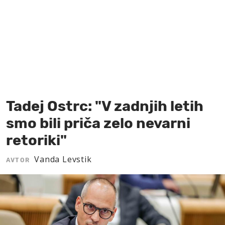
MOJ SANJ
Tadej Ostrc: "V zadnjih letih
smo bili priča zelo nevarni
retoriki"
Vanda Levstik
AVTOR