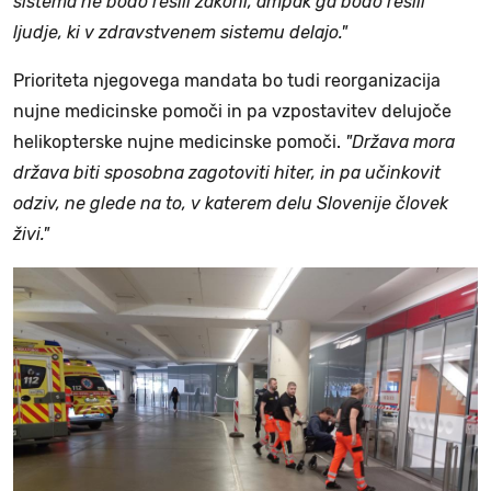
sistema ne bodo rešili zakoni, ampak ga bodo rešili
ljudje, ki v zdravstvenem sistemu delajo."
Prioriteta njegovega mandata bo tudi reorganizacija
nujne medicinske pomoči in pa vzpostavitev delujoče
helikopterske nujne medicinske pomoči.
"Država mora
država biti sposobna zagotoviti hiter, in pa učinkovit
odziv, ne glede na to, v katerem delu Slovenije človek
živi."