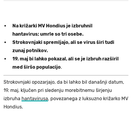
Na križarki MV Hondius je izbruhnil
hantavirus; umrle so tri osebe.
Strokovnjaki spremljajo, ali se virus širi tudi
zunaj potnikov.
19. maj bi lahko pokazal, ali se je izbruh razširil
med širšo populacijo
.
Strokovnjaki opozarjajo, da bi lahko bil današnji datum,
19. maj, ključen pri sledenju morebitnemu širjenju
izbruha
hantavirusa
, povezanega z luksuzno križarko MV
Hondius.