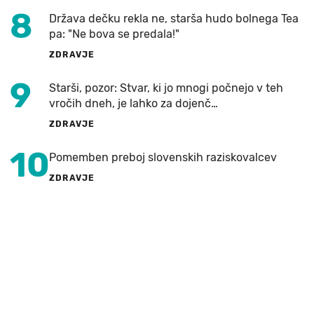
8
Država dečku rekla ne, starša hudo bolnega Tea
pa: "Ne bova se predala!"
ZDRAVJE
9
Starši, pozor: Stvar, ki jo mnogi počnejo v teh
vročih dneh, je lahko za dojenč…
ZDRAVJE
10
Pomemben preboj slovenskih raziskovalcev
ZDRAVJE