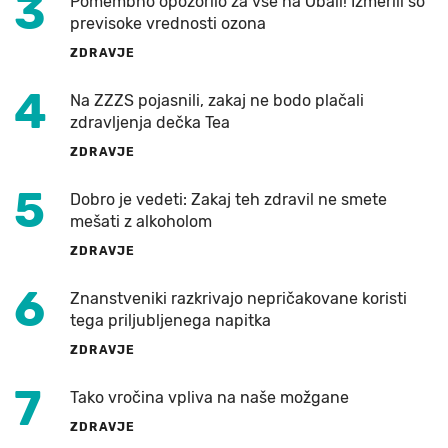
3
Pomembno opozorilo za vse na Obali! Izmerili so
previsoke vrednosti ozona
ZDRAVJE
4
Na ZZZS pojasnili, zakaj ne bodo plačali
zdravljenja dečka Tea
ZDRAVJE
5
Dobro je vedeti: Zakaj teh zdravil ne smete
mešati z alkoholom
ZDRAVJE
6
Znanstveniki razkrivajo nepričakovane koristi
tega priljubljenega napitka
ZDRAVJE
7
Tako vročina vpliva na naše možgane
ZDRAVJE