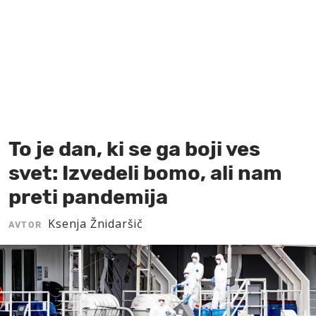
MOJ SANJ
To je dan, ki se ga boji ves
svet: Izvedeli bomo, ali nam
preti pandemija
Ksenja Žnidaršič
AVTOR