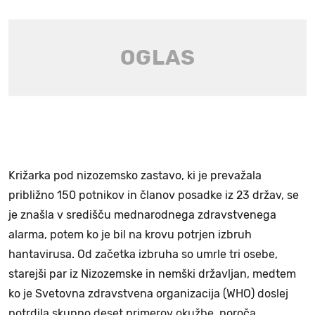
Križarka pod nizozemsko zastavo, ki je prevažala
približno 150 potnikov in članov posadke iz 23 držav, se
je znašla v središču mednarodnega zdravstvenega
alarma, potem ko je bil na krovu potrjen izbruh
hantavirusa. Od začetka izbruha so umrle tri osebe,
starejši par iz Nizozemske in nemški državljan, medtem
ko je Svetovna zdravstvena organizacija (WHO) doslej
potrdila skupno deset primerov
okužbe
, poroča