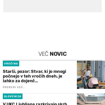
VEČ
NOVIC
VROČINA
Starši, pozor: Stvar, ki jo mnogi
počnejo v teh vročih dneh, je
lahko za dojenč…
PREBERI VEČ…
SLOVENIJA
V UKC Ljubljana razkrivajo skrb