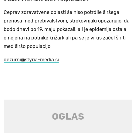
Čeprav zdravstvene oblasti še niso potrdile širšega
prenosa med prebivalstvom, strokovnjaki opozarjajo, da
bodo dnevi po 19. maju pokazali, ali je epidemija ostala
omejena na potnike križark ali pa se je virus začel širiti
med širšo populacijo.
dezurni@styria-media.si