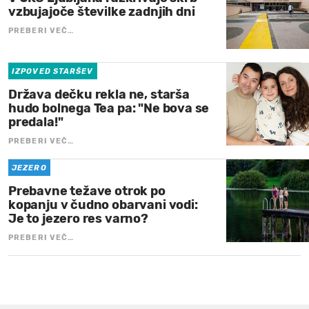
vzbujajoče številke zadnjih dni
PREBERI VEČ…
IZPOVED STARŠEV
Država dečku rekla ne, starša
hudo bolnega Tea pa: "Ne bova se
predala!"
PREBERI VEČ…
JEZERO
Prebavne težave otrok po
kopanju v čudno obarvani vodi:
Je to jezero res varno?
PREBERI VEČ…