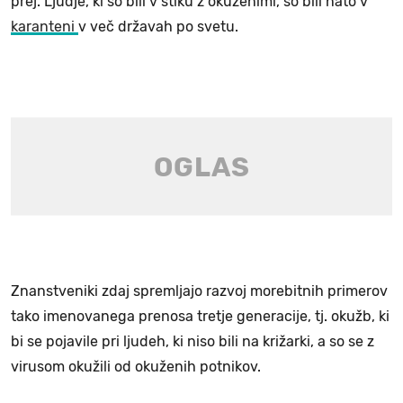
prej. Ljudje, ki so bili v stiku z okuženimi, so bili nato v
karanteni
v več državah po svetu.
Znanstveniki zdaj spremljajo razvoj morebitnih primerov
tako imenovanega prenosa tretje generacije, tj. okužb, ki
bi se pojavile pri ljudeh, ki niso bili na križarki, a so se z
virusom okužili od okuženih potnikov.