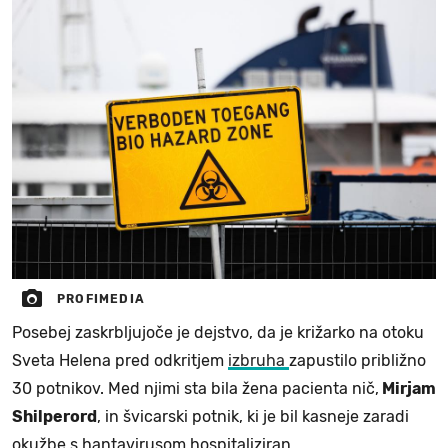
PROFIMEDIA
Posebej zaskrbljujoče je dejstvo, da je križarko na otoku
Sveta Helena pred odkritjem
izbruha
zapustilo približno
30 potnikov. Med njimi sta bila žena pacienta nič,
Mirjam
Shilperord
, in švicarski potnik, ki je bil kasneje zaradi
okužbe s hantavirusom hospitaliziran.