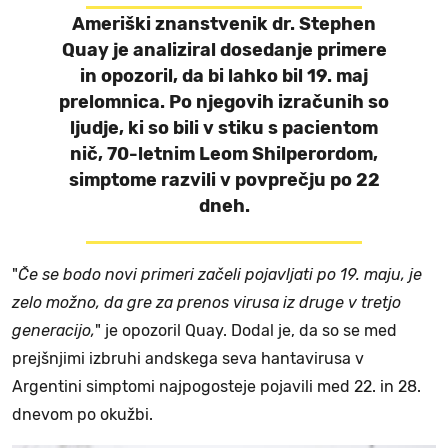
Ameriški znanstvenik
dr. Stephen
Quay
je analiziral dosedanje primere
in opozoril, da bi lahko bil 19. maj
prelomnica. Po njegovih izračunih so
ljudje, ki so bili v stiku s pacientom
nič, 70-letnim
Leom Shilperordom
,
simptome razvili v povprečju po 22
dneh.
"
Če se bodo novi primeri začeli pojavljati po 19. maju, je
zelo možno, da gre za prenos virusa iz druge v tretjo
generacijo,
" je opozoril Quay. Dodal je, da so se med
prejšnjimi izbruhi andskega seva hantavirusa v
Argentini simptomi najpogosteje pojavili med 22. in 28.
dnevom po okužbi.