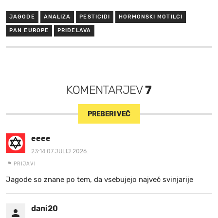
JAGODE
ANALIZA
PESTICIDI
HORMONSKI MOTILCI
PAN EUROPE
PRIDELAVA
KOMENTARJEV
7
PREBERI VEČ
eeee
23:14 07.JULIJ 2026.
PRIJAVI
Jagode so znane po tem, da vsebujejo največ svinjarije
dani20