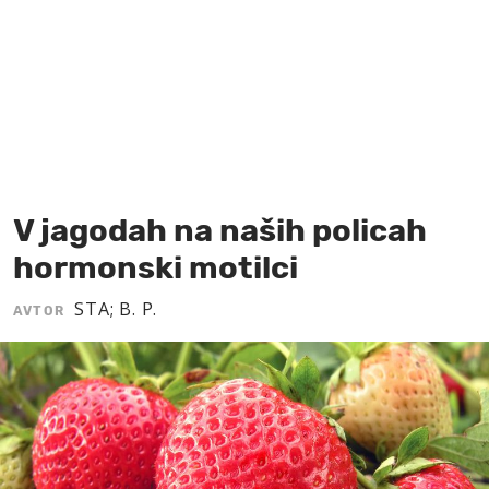
MOJ SANJ
V jagodah na naših policah
hormonski motilci
STA; B. P.
AVTOR