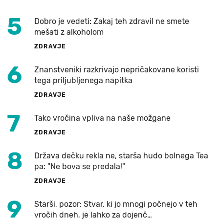
5
Dobro je vedeti: Zakaj teh zdravil ne smete
mešati z alkoholom
ZDRAVJE
6
Znanstveniki razkrivajo nepričakovane koristi
tega priljubljenega napitka
ZDRAVJE
7
Tako vročina vpliva na naše možgane
ZDRAVJE
8
Država dečku rekla ne, starša hudo bolnega Tea
pa: "Ne bova se predala!"
ZDRAVJE
9
Starši, pozor: Stvar, ki jo mnogi počnejo v teh
vročih dneh, je lahko za dojenč…