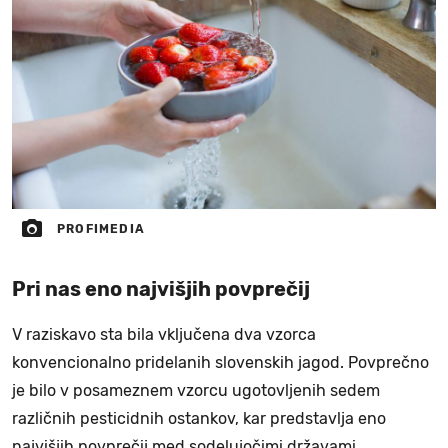
PROFIMEDIA
Pri nas eno najvišjih povprečij
V raziskavo sta bila vključena dva vzorca
konvencionalno pridelanih slovenskih jagod. Povprečno
je bilo v posameznem vzorcu ugotovljenih sedem
različnih pesticidnih ostankov, kar predstavlja eno
najvišjih povprečij med sodelujočimi državami.