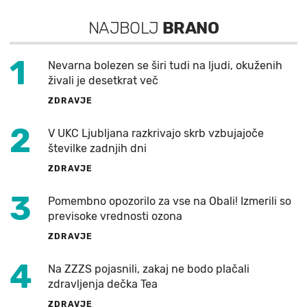
NAJBOLJ
BRANO
1
Nevarna bolezen se širi tudi na ljudi, okuženih
živali je desetkrat več
ZDRAVJE
2
V UKC Ljubljana razkrivajo skrb vzbujajoče
številke zadnjih dni
ZDRAVJE
3
Pomembno opozorilo za vse na Obali! Izmerili so
previsoke vrednosti ozona
ZDRAVJE
4
Na ZZZS pojasnili, zakaj ne bodo plačali
zdravljenja dečka Tea
ZDRAVJE