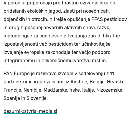
V poročilu priporočajo prednostno uživanje lokalno
pridelanih ekoloških jagod, zlasti pri nosečnicah,
dojenčkih in otrocih, hitrejše opuščanje PFAS pesticidov
in drugih posebej nevarnih aktivnih snovi, razvoj
metodologije za ocenjevanje tveganja zaradi hkratne
izpostavljenosti več pesticidom ter učinkovitejše
izvajanje evropske zakonodaje ter večjo podporo
integriranemu in nekemičnemu varstvu rastlin.
PAN Europe je raziskavo izvedel v sodelovanju z 11
partnerskimi organizacijami iz Avstrije, Belgije, Hrvaške,
Francije, Nemčije, Madžarske, Irske, Italije, Nizozemske,
Španije in Slovenije.
dezurni@styria-media.si