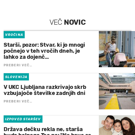
VEČ
NOVIC
VROČINA
Starši, pozor: Stvar, ki jo mnogi
počnejo v teh vročih dneh, je
lahko za dojenč…
PREBERI VEČ…
SLOVENIJA
V UKC Ljubljana razkrivajo skrb
vzbujajoče številke zadnjih dni
PREBERI VEČ…
IZPOVED STARŠEV
Država dečku rekla ne, starša