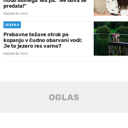
hudo bolnega Tea pa: "Ne bova se
predala!"
PREBERI VEČ…
JEZERO
Prebavne težave otrok po
kopanju v čudno obarvani vodi:
Je to jezero res varno?
PREBERI VEČ…