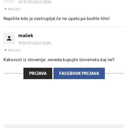
20:31 07.JULIJ 2026.
PRIJAVI
Napišite kdo je zastrupljal,če ne upate,pa bodite tiho!
maček
19:53 07.JULIJ 2026.
PRIJAVI
Kakovost iz slovenije..seveda,kupujte slovensko,kaj ne?
PRIJAVA
FACEBOOK PRIJAVA