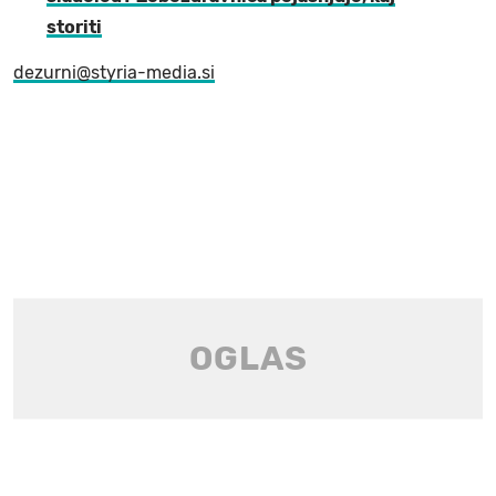
storiti
dezurni@styria-media.si