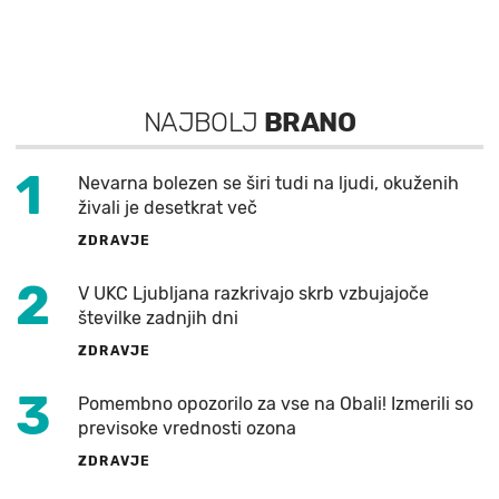
NAJBOLJ
BRANO
1
Nevarna bolezen se širi tudi na ljudi, okuženih
živali je desetkrat več
ZDRAVJE
2
V UKC Ljubljana razkrivajo skrb vzbujajoče
številke zadnjih dni
ZDRAVJE
3
Pomembno opozorilo za vse na Obali! Izmerili so
previsoke vrednosti ozona
ZDRAVJE