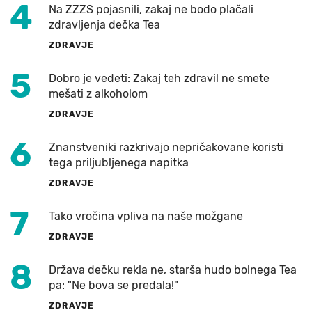
4
Na ZZZS pojasnili, zakaj ne bodo plačali
zdravljenja dečka Tea
ZDRAVJE
5
Dobro je vedeti: Zakaj teh zdravil ne smete
mešati z alkoholom
ZDRAVJE
6
Znanstveniki razkrivajo nepričakovane koristi
tega priljubljenega napitka
ZDRAVJE
7
Tako vročina vpliva na naše možgane
ZDRAVJE
8
Država dečku rekla ne, starša hudo bolnega Tea
pa: "Ne bova se predala!"
ZDRAVJE