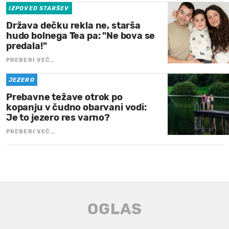
IZPOVED STARŠEV
Država dečku rekla ne, starša
hudo bolnega Tea pa: "Ne bova se
predala!"
PREBERI VEČ…
JEZERO
Prebavne težave otrok po
kopanju v čudno obarvani vodi:
Je to jezero res varno?
PREBERI VEČ…