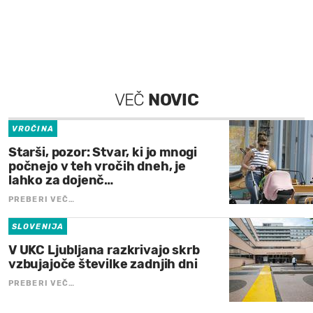
VEČ
NOVIC
VROČINA
Starši, pozor: Stvar, ki jo mnogi
počnejo v teh vročih dneh, je
lahko za dojenč…
PREBERI VEČ…
SLOVENIJA
V UKC Ljubljana razkrivajo skrb
vzbujajoče številke zadnjih dni
PREBERI VEČ…