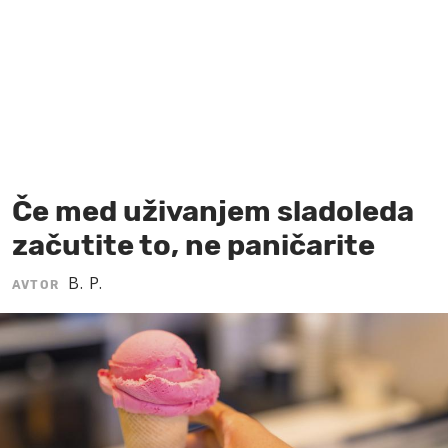
MOJ SANJ
Če med uživanjem sladoleda
začutite to, ne paničarite
B. P.
AVTOR