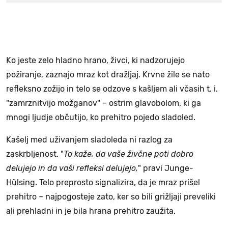
Ko jeste zelo hladno hrano, živci, ki nadzorujejo
požiranje, zaznajo mraz kot dražljaj. Krvne žile se nato
refleksno zožijo in telo se odzove s kašljem ali včasih t. i.
"zamrznitvijo možganov" – ostrim glavobolom, ki ga
mnogi ljudje občutijo, ko prehitro pojedo sladoled.
Kašelj med uživanjem sladoleda ni razlog za
zaskrbljenost. "
To kaže, da vaše živčne poti dobro
delujejo in da vaši refleksi delujejo,
" pravi Junge-
Hülsing. Telo preprosto signalizira, da je mraz prišel
prehitro – najpogosteje zato, ker so bili grižljaji preveliki
ali prehladni in je bila hrana prehitro zaužita.