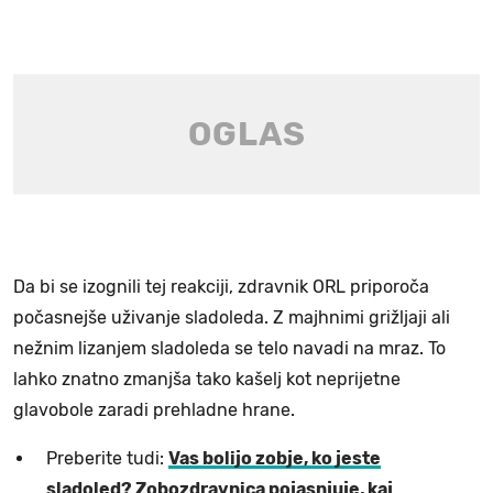
Da bi se izognili tej reakciji, zdravnik ORL priporoča
počasnejše uživanje sladoleda. Z majhnimi grižljaji ali
nežnim lizanjem sladoleda se telo navadi na mraz. To
lahko znatno zmanjša tako kašelj kot neprijetne
glavobole zaradi prehladne hrane.
Preberite tudi:
Vas bolijo zobje, ko jeste
sladoled? Zobozdravnica pojasnjuje, kaj