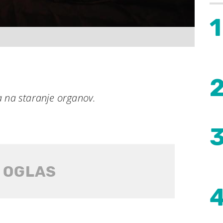
1
a na staranje organov.