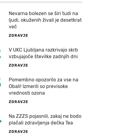
Nevarna bolezen se širi tudi na
ljudi, okuženih živali je desetkrat
več
ZDRAVJE
2
V UKC Ljubljana razkrivajo skrb
vzbujajoče številke zadnjih dni
ZDRAVJE
3
Pomembno opozorilo za vse na
Obali! Izmerili so previsoke
vrednosti ozona
ZDRAVJE
4
Na ZZZS pojasnili, zakaj ne bodo
plačali zdravljenja dečka Tea
ZDRAVJE