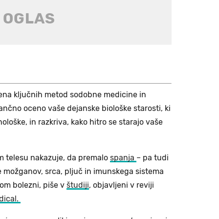
e ena ključnih metod sodobne medicine in
nčno oceno vaše dejanske biološke starosti, ki
nološke, in razkriva, kako hitro se starajo vaše
em telesu nakazuje, da premalo
spanja
– pa tudi
e možganov, srca, pljuč in imunskega sistema
rom bolezni, piše v
študiji
, objavljeni v reviji
ical.