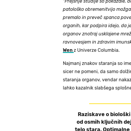
"Prejšnje študije so pokazale, 
patološko obremenitvijo možgano
premalo in preveč spanca povez
organih, kar podpira idejo, da
organov znotraj usklajene mre
ravnovesjem in zdravim imuns
Wen
z Univerze Columbia.
Najmanj znakov staranja so imeli
sicer ne pomeni, da samo dolži
staranja organov, vendar nakaz
lahko kazalnik slabšega splošne
Raziskave o biološki
od osmih ključnih dej
telo stara. Optimalne