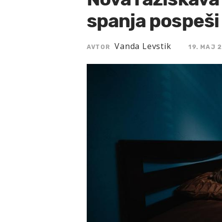
spanja pospeši .
Vanda Levstik
AVTOR
19. MAJ 