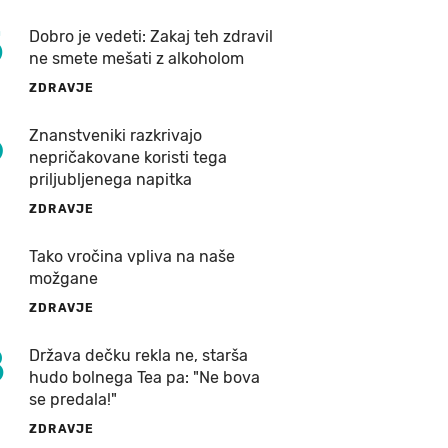
5
Dobro je vedeti: Zakaj teh zdravil
ne smete mešati z alkoholom
ZDRAVJE
6
Znanstveniki razkrivajo
nepričakovane koristi tega
priljubljenega napitka
ZDRAVJE
7
Tako vročina vpliva na naše
možgane
ZDRAVJE
8
Država dečku rekla ne, starša
hudo bolnega Tea pa: "Ne bova
se predala!"
ZDRAVJE