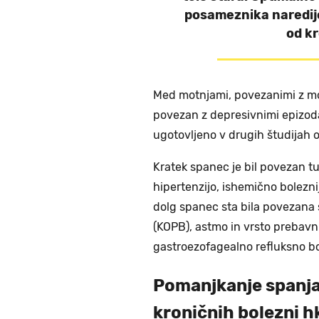
posameznika naredijo
od kr
Med motnjami, povezanimi z mo
povezan z depresivnimi epizoda
ugotovljeno v drugih študijah 
Kratek spanec je bil povezan tud
hipertenzijo, ishemično boleznij
dolg spanec sta bila povezana 
(KOPB), astmo in vrsto prebavni
gastroezofagealno refluksno bo
Pomanjkanje spanja
kroničnih bolezni h