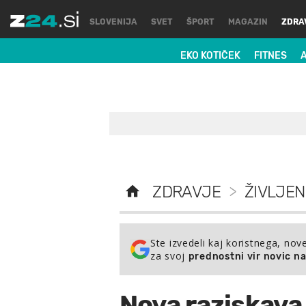
SLOVENIJA
SVET
ŠPORT
MAGAZIN
ZDRA
EKO KOTIČEK
FITNES
ZDRAVJE
>
ŽIVLJEN
Ste izvedeli kaj koristnega, nov
za svoj
prednostni vir novic n
Nova raziskava