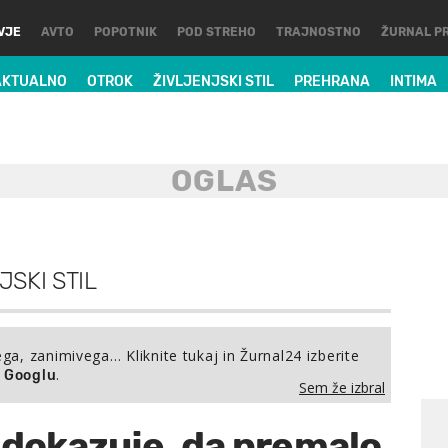
VJE
AVTO
POPOTNIK
POD STREHO
TRAJNOSTNO
ŽURNAL P
AKTUALNO
OTROK
ŽIVLJENJSKI STIL
PREHRANA
INTIMA
JSKI STIL
ega, zanimivega… Kliknite tukaj in Žurnal24 izberite
.
a Googlu
Sem že izbral
 dokazuje, da premalo