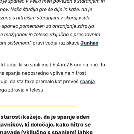
da je spanec v veliki meri povezan s staranjem in
v. Naša študija gre še dlje in kaže, da je
ano s hitrejšim staranjem v skoraj vseh
 je spanec pomemben za ohranjanje zdravja
že možganov in telesa, vključno s presnovnim
kim sistemom,"
pravi vodja raziskave
Junhao
 ljudje, ki so spali med 6,4 in 7,8 ure na noč. To
na spanja neposredno vpliva na hitrost
uje, da sta tako premalo kot preveč
spanja
ga zdravja v telesu.
 starosti kažejo, da je spanje eden
avnikov, ki določajo, kako hitro se
 navade (vključno s spanjem) lahko