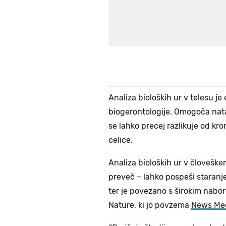
Analiza bioloških ur v telesu j
biogerontologije. Omogoča nata
se lahko precej razlikuje od kro
celice.
Analiza bioloških ur v človešk
preveč – lahko pospeši staranj
ter je povezano s širokim nabo
Nature, ki jo povzema
News Med