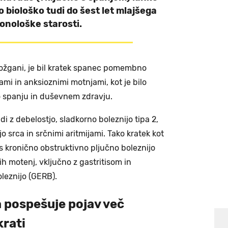
 biološko tudi do šest let mlajšega
onološke starosti.
žgani, je bil kratek spanec pomembno
mi in anksioznimi motnjami, kot je bilo
o spanju in duševnem zdravju.
i z debelostjo, sladkorno boleznijo tipa 2,
o srca in srčnimi aritmijami. Tako kratek kot
s kronično obstruktivno pljučno boleznijo
h motenj, vključno z gastritisom in
leznijo (GERB).
 pospešuje pojav več
krati