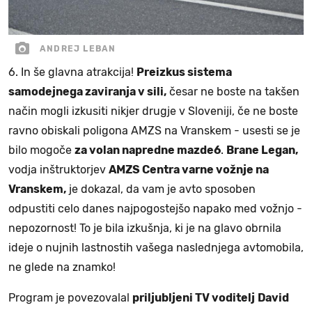
ANDREJ LEBAN
6. In še glavna atrakcija!
Preizkus sistema
samodejnega zaviranja v sili,
česar ne boste na takšen
način mogli izkusiti nikjer drugje v Sloveniji, če ne boste
ravno obiskali poligona AMZS na Vranskem - usesti se je
bilo mogoče
za volan napredne mazde6
.
Brane Legan,
vodja inštruktorjev
AMZS Centra varne vožnje na
Vranskem,
je dokazal, da vam je avto sposoben
odpustiti celo danes najpogostejšo napako med vožnjo -
nepozornost! To je bila izkušnja, ki je na glavo obrnila
ideje o nujnih lastnostih vašega naslednjega avtomobila,
ne glede na znamko!
Program je povezovalal
priljubljeni TV voditelj
David