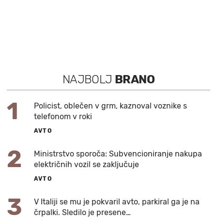
NAJBOLJ
BRANO
1
Policist, oblečen v grm, kaznoval voznike s
telefonom v roki
AVTO
2
Ministrstvo sporoča: Subvencioniranje nakupa
električnih vozil se zaključuje
AVTO
3
V Italiji se mu je pokvaril avto, parkiral ga je na
črpalki. Sledilo je presene…