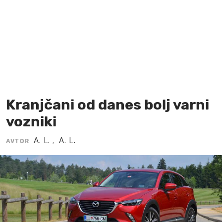
MOJ SANJ
Kranjčani od danes bolj varni
vozniki
A. L.
A. L.
AVTOR
,