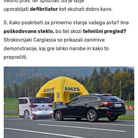
vedno prav, ter spoznali, da je lažje
uporabljati
defibrilator
kot skuhati dobro kavo.
5. Kako poskrbeti za primerno stanje vašega avta? Ima
poškodovano steklo,
bo šel skozi
tehnični pregled?
Strokovnjaki Carglassa so prikazali zanimive
demonstracije, kaj gre lahko narobe in kako to
preprečiti.