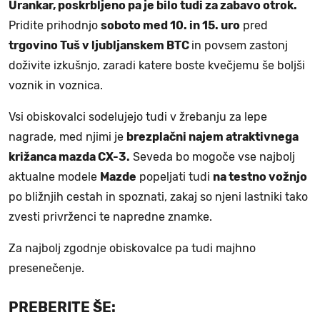
Urankar, poskrbljeno pa je bilo tudi za zabavo otrok.
Pridite prihodnjo
soboto med 10. in 15. uro
pred
trgovino Tuš v ljubljanskem BTC
in povsem zastonj
doživite izkušnjo, zaradi katere boste kvečjemu še boljši
voznik in voznica.
Vsi obiskovalci sodelujejo tudi v žrebanju za lepe
nagrade, med njimi je
brezplačni najem atraktivnega
križanca mazda CX-3.
Seveda bo mogoče vse najbolj
aktualne modele
Mazde
popeljati tudi
na testno vožnjo
po bližnjih cestah in spoznati, zakaj so njeni lastniki tako
zvesti privrženci te napredne znamke.
Za najbolj zgodnje obiskovalce pa tudi majhno
presenečenje.
PREBERITE ŠE: