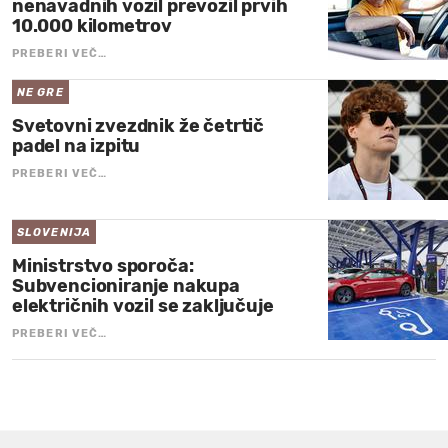
nenavadnih vozil prevozil prvih
10.000 kilometrov
PREBERI VEČ…
NE GRE
Svetovni zvezdnik že četrtič
padel na izpitu
PREBERI VEČ…
SLOVENIJA
Ministrstvo sporoča:
Subvencioniranje nakupa
električnih vozil se zaključuje
PREBERI VEČ…