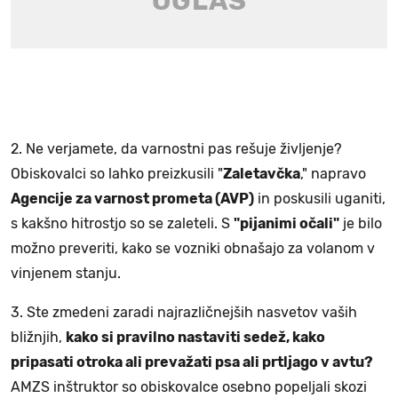
2. Ne verjamete, da varnostni pas rešuje življenje?
Obiskovalci so lahko preizkusili "
Zaletavčka
," napravo
Agencije za varnost prometa (AVP)
in poskusili uganiti,
s kakšno hitrostjo so se zaleteli. S
"pijanimi očali"
je bilo
možno preveriti, kako se vozniki obnašajo za volanom v
vinjenem stanju.
3. Ste zmedeni zaradi najrazličnejših nasvetov vaših
bližnjih,
kako si pravilno nastaviti sedež, kako
pripasati otroka ali prevažati psa ali prtljago v avtu?
AMZS inštruktor so obiskovalce osebno popeljali skozi