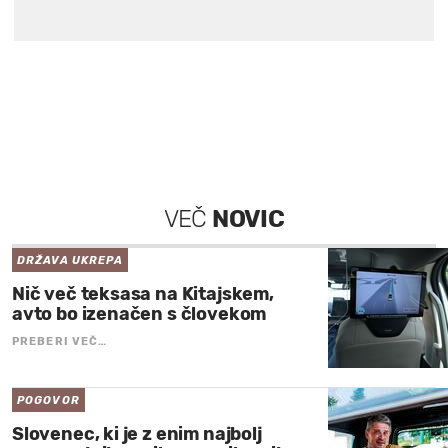
VEČ
NOVIC
DRŽAVA UKREPA
Nič več teksasa na Kitajskem,
avto bo izenačen s človekom
PREBERI VEČ…
POGOVOR
Slovenec, ki je z enim najbolj