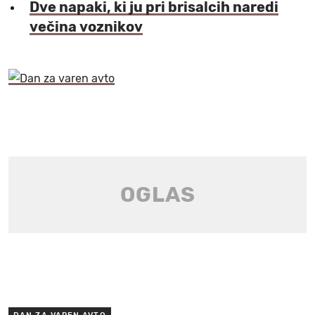
Dve napaki, ki ju pri brisalcih naredi
večina voznikov