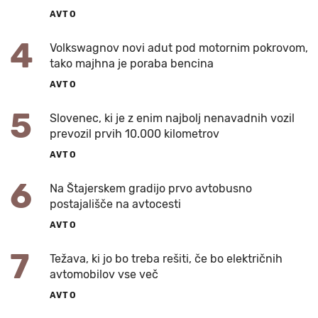
AVTO
4
Volkswagnov novi adut pod motornim pokrovom,
tako majhna je poraba bencina
AVTO
5
Slovenec, ki je z enim najbolj nenavadnih vozil
prevozil prvih 10.000 kilometrov
AVTO
6
Na Štajerskem gradijo prvo avtobusno
postajališče na avtocesti
AVTO
7
Težava, ki jo bo treba rešiti, če bo električnih
avtomobilov vse več
AVTO