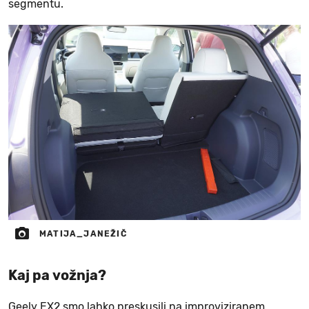
segmentu.
MATIJA_JANEŽIČ
Kaj pa vožnja?
Geely EX2 smo lahko preskusili na improviziranem