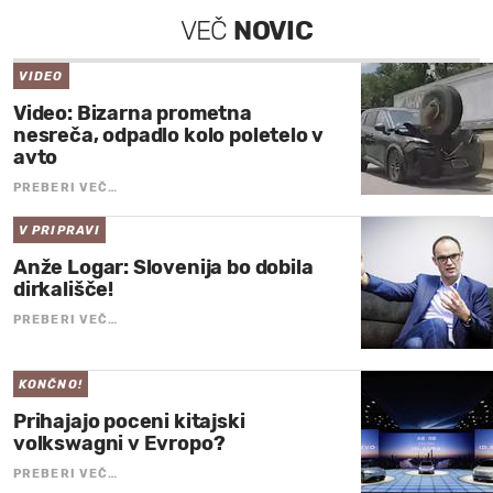
VEČ
NOVIC
VIDEO
Video: Bizarna prometna
nesreča, odpadlo kolo poletelo v
avto
PREBERI VEČ…
V PRIPRAVI
Anže Logar: Slovenija bo dobila
dirkališče!
PREBERI VEČ…
KONČNO!
Prihajajo poceni kitajski
volkswagni v Evropo?
PREBERI VEČ…