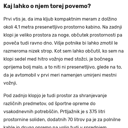
Kaj lahko o njem torej povemo?
Prvi vtis je, da ima kljub kompaktnim meram z dolžino
okoli 4,1 metra presenetljivo prostorno kabino. Na zadnji
klopi je veliko prostora za noge, občutek prostornosti pa
poveča tudi ravno dno. Višje potnike bi lahko zmotil le
razmeroma nizek strop. Kot sem lahko občutil, ko sem na
klopi sedel med hitro vožnjo med stožci, je bočnega
oprijema bolj malo, a to niti ni presenetljivo, glede na to,
da je avtomobil v prvi meri namenjen umirjeni mestni
vožnji.
Pod zadnjo klopjo je tudi prostor za shranjevanje
različnih predmetov, od športne opreme do
vsakodnevnih potrebščin. Prtljažnik je s 375 litri
prostornine soliden, dodatnih 70 litrov pa je za polnilne
kable in drugo opremo na voljo tudi v sprednjem