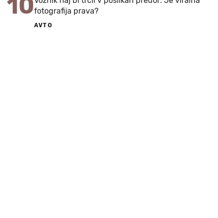
10
Voznik naj bi trčil v poslikan predor: Je viralna
fotografija prava?
AVTO