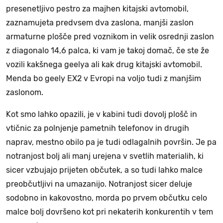
presenetljivo pestro za majhen kitajski avtomobil,
zaznamujeta predvsem dva zaslona, manjši zaslon
armaturne plošče pred voznikom in velik osrednji zaslon
z diagonalo 14,6 palca, ki vam je takoj domač, če ste že
vozili kakšnega geelya ali kak drug kitajski avtomobil.
Menda bo geely EX2 v Evropi na voljo tudi z manjšim
zaslonom.
Kot smo lahko opazili, je v kabini tudi dovolj plošč in
vtičnic za polnjenje pametnih telefonov in drugih
naprav, mestno obilo pa je tudi odlagalnih površin. Je pa
notranjost bolj ali manj urejena v svetlih materialih, ki
sicer vzbujajo prijeten občutek, a so tudi lahko malce
preobčutljivi na umazanijo. Notranjost sicer deluje
sodobno in kakovostno, morda po prvem občutku celo
malce bolj dovršeno kot pri nekaterih konkurentih v tem