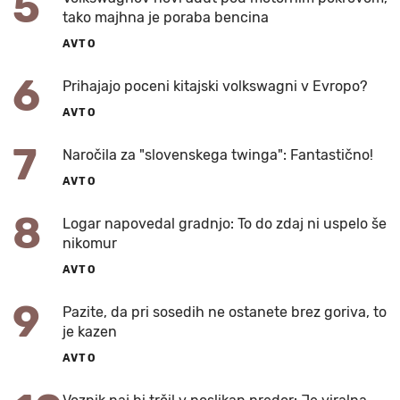
5
tako majhna je poraba bencina
AVTO
6
Prihajajo poceni kitajski volkswagni v Evropo?
AVTO
7
Naročila za "slovenskega twinga": Fantastično!
AVTO
8
Logar napovedal gradnjo: To do zdaj ni uspelo še
nikomur
AVTO
9
Pazite, da pri sosedih ne ostanete brez goriva, to
je kazen
AVTO