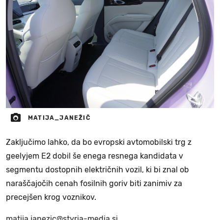
MATIJA_JANEŽIČ
Zaključimo lahko, da bo evropski avtomobilski trg z
geelyjem E2 dobil še enega resnega kandidata v
segmentu dostopnih električnih vozil, ki bi znal ob
naraščajočih cenah fosilnih goriv biti zanimiv za
precejšen krog voznikov.
matija.janezic@styria-media.si