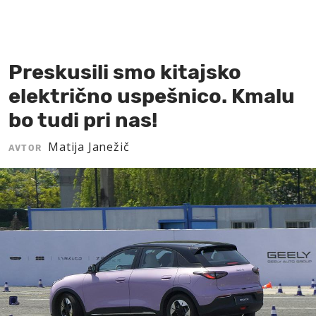
MOJ SANJ
Preskusili smo kitajsko
električno uspešnico. Kmalu
bo tudi pri nas!
Matija Janežič
AVTOR