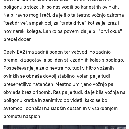
poligonu s stožci, ki so nas vodili po kar ostrih ovinkih.
Ne bi ravno mogli reči, da je šlo ta testno vožnjo oziroma
"test drive", ampak bolj za "taste drive", kot se je izrazil
novinarski kolega. Lahko pa povem, da je bil "prvi okus"
precej dober.
Geely EX2 ima zadnji pogon ter večvodilno zadnjo
premo, ki zagotavlja soliden stik zadnjih koles s podlago.
Pospeševanje je zelo nevtralno, tudi v hitro voženih
ovinkih se obnaša dovolj stabilno, volan pa je tudi
presenetljivo natančen. Mestno umirjeno vožnjo pa
obvlada brez pripomb. Res pa je tudi, da je bila vožnja na
poligonu kratka in zanimivo bo videti, kako se bo
avtomobil obnašal na slabših cestah in v vsakdanjem
prometu nasploh.