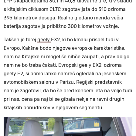
LFP s kapacitetama 30,1 in 40,8 kilovatne ure, ki v skladu
s kitajskim ciklusom CLTC zagotavljata do 310 oziroma
395 kilometrov dosega. Realno gledano menda večja
baterija zagotavlja približno 300 kilometrov vožnje.
Takšen je torej
geely
EX2, ki bo kmalu prispel tudi v
Evropo. Kakšne bodo njegove evropske karakteristike,
nam na Kitajske ni mogel še nihče zaupati, a prav dolgo
nam ne bo treba čakati. Evropski geely EX2, oziroma
geely E2, si bomo lahko namreč ogledali na jesenskem
avtomobilskem salonu v Parizu. Regijski predstavnik
nam je zagotovil, da bo še pred koncem leta na voljo tudi
pri nas, cena pa naj bi se gibala nekje na ravni drugih
kitajskih ponudnikov v njegovem segmentu.