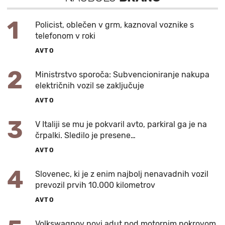
1
Policist, oblečen v grm, kaznoval voznike s
telefonom v roki
AVTO
2
Ministrstvo sporoča: Subvencioniranje nakupa
električnih vozil se zaključuje
AVTO
3
V Italiji se mu je pokvaril avto, parkiral ga je na
črpalki. Sledilo je presene…
AVTO
4
Slovenec, ki je z enim najbolj nenavadnih vozil
prevozil prvih 10.000 kilometrov
AVTO
Volkswagnov novi adut pod motornim pokrovom,