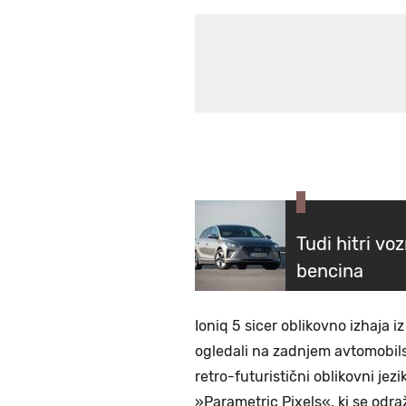
Tudi hitri v
bencina
Ioniq 5 sicer oblikovno izhaja i
ogledali na zadnjem avtomobil
retro-futuristični oblikovni jezi
»Parametric Pixels«, ki se odra