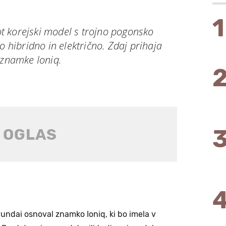
1
 korejski model s trojno pogonsko
o hibridno in električno. Zdaj prihaja
 znamke Ioniq.
yundai osnoval znamko Ioniq, ki bo imela v