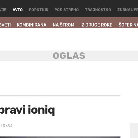
VJE
AVTO
POPOTNIK
POD STREHO
TRAJNOSTNO
ŽURNAL P
SVETI
KOMBINIRANA
NA ŠTROM
IZ DRUGE ROKE
ŠOFER N
pravi ioniq
 13:52