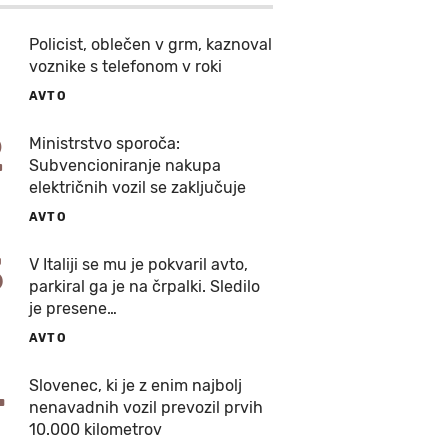
Policist, oblečen v grm, kaznoval
voznike s telefonom v roki
AVTO
2
Ministrstvo sporoča:
Subvencioniranje nakupa
električnih vozil se zaključuje
AVTO
3
V Italiji se mu je pokvaril avto,
parkiral ga je na črpalki. Sledilo
je presene…
AVTO
4
Slovenec, ki je z enim najbolj
nenavadnih vozil prevozil prvih
10.000 kilometrov