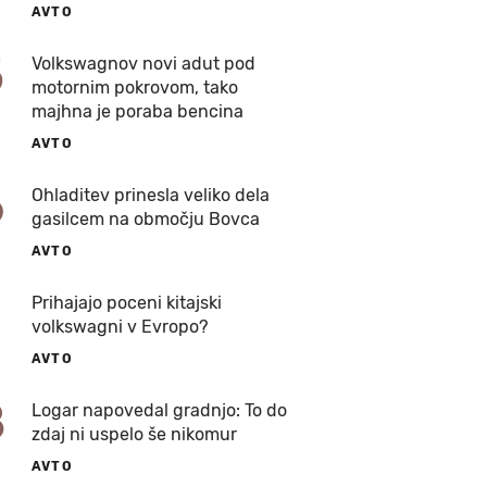
AVTO
5
Volkswagnov novi adut pod
motornim pokrovom, tako
majhna je poraba bencina
AVTO
6
Ohladitev prinesla veliko dela
gasilcem na območju Bovca
AVTO
7
Prihajajo poceni kitajski
volkswagni v Evropo?
AVTO
8
Logar napovedal gradnjo: To do
zdaj ni uspelo še nikomur
AVTO