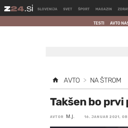
SLOVENIJA
SVET
ŠPORT
MAGAZIN
ZDRA
TESTI
AVTO NA
AVTO
>
NA ŠTROM
Takšen bo prvi 
M.J.
AVTOR
16. JANUAR 2021, OB