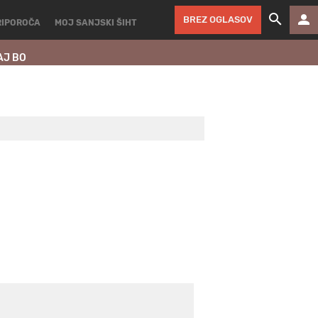
BREZ OGLASOV
RIPOROČA
MOJ SANJSKI ŠIHT
AJ BO