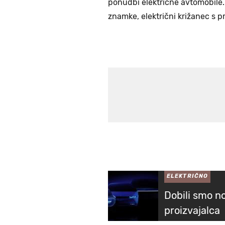
ponudbi električne avtomobile.
znamke, električni križanec s 
ELEKTRIČNO
Dobili smo n
proizvajalca