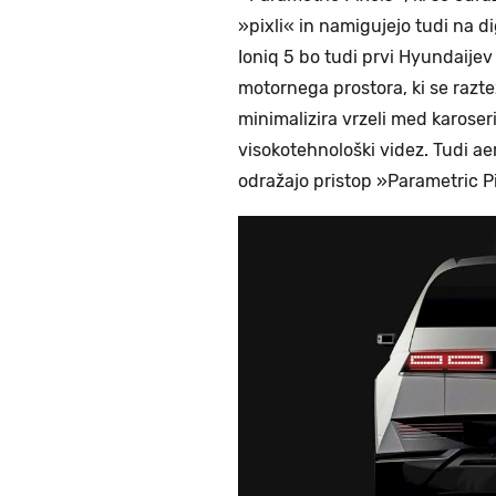
»pixli« in namigujejo tudi na di
Ioniq 5 bo tudi prvi Hyundaije
motornega prostora, ki se razte
minimalizira vrzeli med karoseri
visokotehnološki videz. Tudi a
odražajo pristop »Parametric P