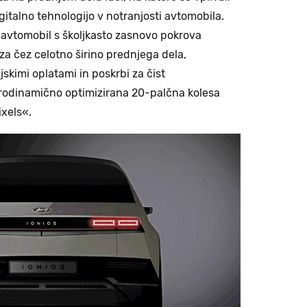
gitalno tehnologijo v notranjosti avtomobila.
v avtomobil s školjkasto zasnovo pokrova
za čez celotno širino prednjega dela,
jskimi oplatami in poskrbi za čist
erodinamično optimizirana 20-palčna kolesa
ixels«.