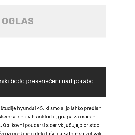
ozniki bodo presenečeni nad porabo
z študije hyundai 45, ki smo si jo lahko predlani
skem salonu v Frankfurtu, gre pa za močan
k. Oblikovni poudarki sicer vključujejo pristop
ža na prednjem delu luči, na katere so vplivali