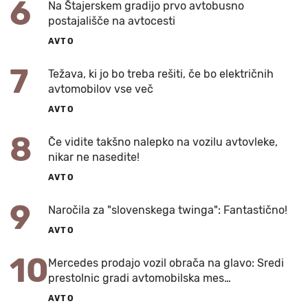
6
Na Štajerskem gradijo prvo avtobusno
postajališče na avtocesti
AVTO
7
Težava, ki jo bo treba rešiti, če bo električnih
avtomobilov vse več
AVTO
8
Če vidite takšno nalepko na vozilu avtovleke,
nikar ne nasedite!
AVTO
9
Naročila za "slovenskega twinga": Fantastično!
AVTO
10
Mercedes prodajo vozil obrača na glavo: Sredi
prestolnic gradi avtomobilska mes…
AVTO