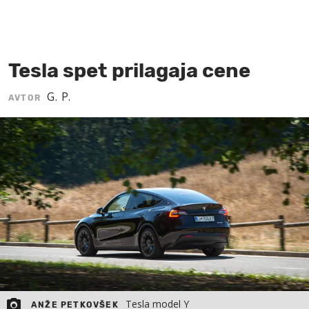
MOJ SANJ
Tesla spet prilagaja cene
G. P.
AVTOR
Tesla model Y
ANŽE PETKOVŠEK