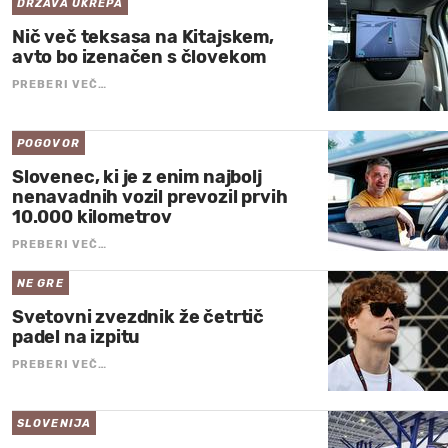
DRŽAVA UKREPA
Nič več teksasa na Kitajskem,
avto bo izenačen s človekom
PREBERI VEČ…
POGOVOR
Slovenec, ki je z enim najbolj
nenavadnih vozil prevozil prvih
10.000 kilometrov
PREBERI VEČ…
NE GRE
Svetovni zvezdnik že četrtič
padel na izpitu
PREBERI VEČ…
SLOVENIJA