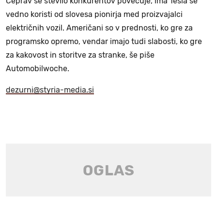
Čeprav se število konkurentov povečuje, ima Tesla še
vedno koristi od slovesa pionirja med proizvajalci
električnih vozil. Američani so v prednosti, ko gre za
programsko opremo, vendar imajo tudi slabosti, ko gre
za kakovost in storitve za stranke, še piše
Automobilwoche.
dezurni@styria-media.si