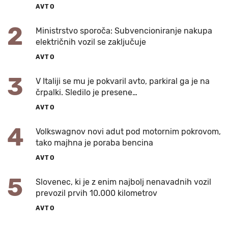
AVTO
2
Ministrstvo sporoča: Subvencioniranje nakupa
električnih vozil se zaključuje
AVTO
3
V Italiji se mu je pokvaril avto, parkiral ga je na
črpalki. Sledilo je presene…
AVTO
4
Volkswagnov novi adut pod motornim pokrovom,
tako majhna je poraba bencina
AVTO
5
Slovenec, ki je z enim najbolj nenavadnih vozil
prevozil prvih 10.000 kilometrov
AVTO