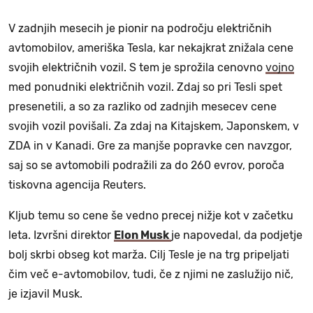
V zadnjih mesecih je pionir na področju električnih
avtomobilov, ameriška Tesla, kar nekajkrat znižala cene
svojih električnih vozil. S tem je sprožila cenovno
vojno
med ponudniki električnih vozil. Zdaj so pri Tesli spet
presenetili, a so za razliko od zadnjih mesecev cene
svojih vozil povišali. Za zdaj na Kitajskem, Japonskem, v
ZDA in v Kanadi. Gre za manjše popravke cen navzgor,
saj so se avtomobili podražili za do 260 evrov, poroča
tiskovna agencija Reuters.
Kljub temu so cene še vedno precej nižje kot v začetku
leta. Izvršni direktor
Elon Musk
je napovedal, da podjetje
bolj skrbi obseg kot marža. Cilj Tesle je na trg pripeljati
čim več e-avtomobilov, tudi, če z njimi ne zaslužijo nič,
je izjavil Musk.