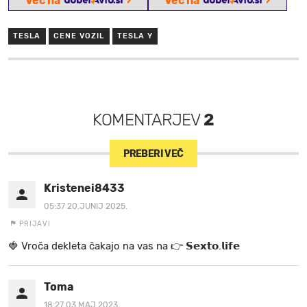
›
›
Več na
Več na
TESLA
CENE VOZIL
TESLA Y
KOMENTARJEV
2
PREBERI VEČ
Kristenei8433
05:37 20.JUNIJ 2025.
PRIJAVI
🍓 V r o č a d e k l e t a ča k a jo na va s n a 👉 𝗦𝗲𝘅𝘁𝗼.𝗹𝗶𝗳𝗲
Toma
18:27 03.MAJ 2023.