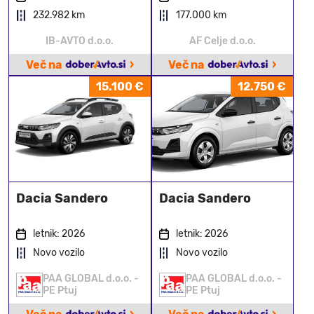
232.982 km
177.000 km
IB-AVTO d.o.o.
AF Celje d.o.o.
›
›
Več na
Več na
15.100 €
12.750 €
Dacia Sandero
Dacia Sandero
letnik: 2026
letnik: 2026
Novo vozilo
Novo vozilo
PAA GLOBAL d.o.o. -
PAA GLOBAL d.o.o. -
PE Ptuj
PE Ptuj