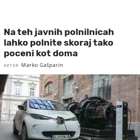
MOJ SANJ
Na teh javnih polnilnicah
lahko polnite skoraj tako
poceni kot doma
Marko Gašparin
AVTOR