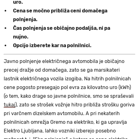
uro.
Cena se močno približa ceni domačega
polnjenja.
Čas polnjenja se običajno podaljša, ni pa
nujno.
Opcijo izberete kar na polnilnici.
Javno polnjenje električnega avtomobila je običajno
precej dražje od domačega, zato se ga marsikateri
lastnik električnega vozila izogiba. Na hitrih polnilnicah
cene pogosto presegajo pol evra za kilovatno uro (kWh)
(o tem, kako drage so javne polnilnice, smo se spraševali
tukaj
), zato se strošek vožnje hitro približa strošku goriva
pri varčnem dizelskem avtomobilu. A pri nekaterih
polnilnicah omrežja Gremo na elektriko, ki ga upravlja
Elektro Ljubljana, lahko vozniki izberejo posebno