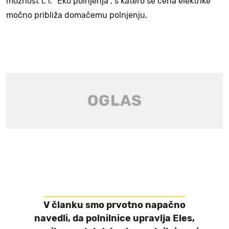
možnost t. i. "Eko polnjenja", s katero se cena elektrike
močno približa domačemu polnjenju.
V članku smo prvotno napačno
navedli, da polnilnice upravlja Eles,