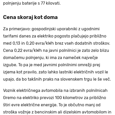
polnjenju baterije s 77 kilovati.
Cena skoraj kot doma
Za primerjavo: gospodinjski uporabniki z ugodnimi
tarifami danes za elektriko pogosto plačujejo približno
med 0,13 in 0,20 evra/kWh brez vseh dodatnih stroškov.
Cena 0,22 evra/kWh na javni polnilnici je zato zelo blizu
domačemu polnjenju, ki ima za nameček največje
izgube. To pa je med javnimi polnilnimi omrežji prej
izjema kot pravilo, zato lahko lastniki električnih vozil le
upajo, da bo takšnih praks na slovenskem trgu le še več.
Voznik električnega avtomobila na izbranih polnilnicah
Gremo na elektriko prevozi 100 kilometrov za približno
štiri evre električne energije. To je občutno manj od
stroška vožnje z bencinskim ali dizelskim avtomobilom in