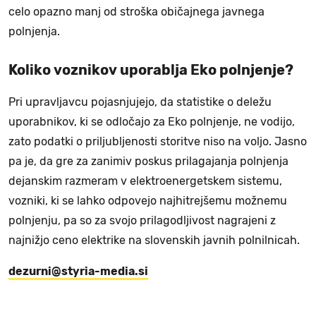
celo opazno manj od stroška običajnega javnega
polnjenja.
Koliko voznikov uporablja Eko polnjenje?
Pri upravljavcu pojasnjujejo, da statistike o deležu
uporabnikov, ki se odločajo za Eko polnjenje, ne vodijo,
zato podatki o priljubljenosti storitve niso na voljo. Jasno
pa je, da gre za zanimiv poskus prilagajanja polnjenja
dejanskim razmeram v elektroenergetskem sistemu,
vozniki, ki se lahko odpovejo najhitrejšemu možnemu
polnjenju, pa so za svojo prilagodljivost nagrajeni z
najnižjo ceno elektrike na slovenskih javnih polnilnicah.
dezurni@styria-media.si