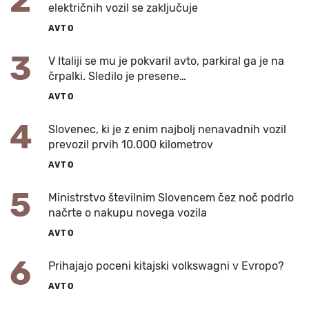
2
električnih vozil se zaključuje
AVTO
3
V Italiji se mu je pokvaril avto, parkiral ga je na
črpalki. Sledilo je presene…
AVTO
4
Slovenec, ki je z enim najbolj nenavadnih vozil
prevozil prvih 10.000 kilometrov
AVTO
5
Ministrstvo številnim Slovencem čez noč podrlo
načrte o nakupu novega vozila
AVTO
6
Prihajajo poceni kitajski volkswagni v Evropo?
AVTO