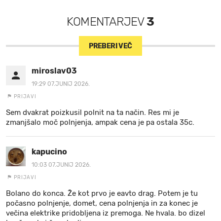
KOMENTARJEV
3
PREBERI VEČ
miroslav03
19:29 07.JUNIJ 2026.
PRIJAVI
Sem dvakrat poizkusil polnit na ta način. Res mi je
zmanjšalo moč polnjenja, ampak cena je pa ostala 35c.
kapucino
10:03 07.JUNIJ 2026.
PRIJAVI
Bolano do konca. Že kot prvo je eavto drag. Potem je tu
počasno polnjenje, domet, cena polnjenja in za konec je
večina elektrike pridobljena iz premoga. Ne hvala. bo dizel