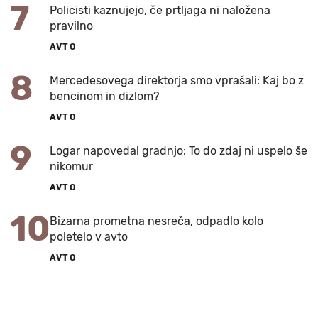
7
Policisti kaznujejo, če prtljaga ni naložena
pravilno
AVTO
8
Mercedesovega direktorja smo vprašali: Kaj bo z
bencinom in dizlom?
AVTO
9
Logar napovedal gradnjo: To do zdaj ni uspelo še
nikomur
AVTO
10
Bizarna prometna nesreča, odpadlo kolo
poletelo v avto
AVTO