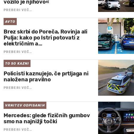
vozilo je njihovo«
PREBERI VEČ…
AVTO
Brez skrbi do Poreča, Rovinja ali
Pulja: kako po Istri potovati z
električnim a…
PREBERI VEČ…
TO SO KAZNI
Policisti kaznujejo, če prtljaga ni
naložena pravilno
PREBERI VEČ…
VRNITEV ODPISANIH
Mercedes: glede fizičnih gumbov
smo na najnižji točki
PREBERI VEČ…