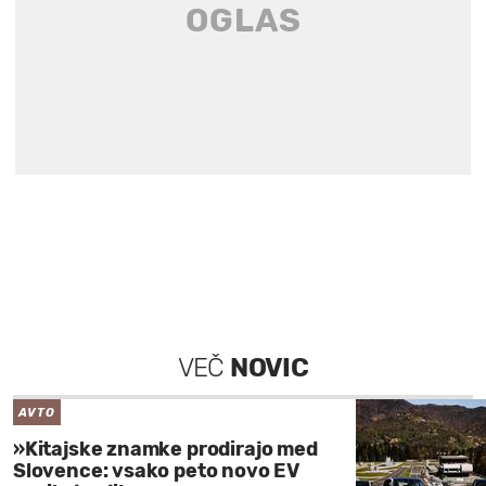
VEČ
NOVIC
AVTO
»Kitajske znamke prodirajo med
Slovence: vsako peto novo EV