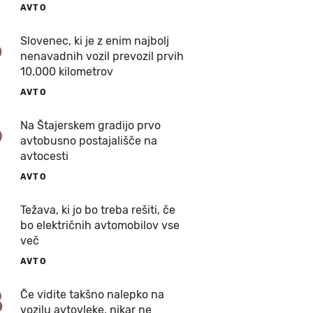
AVTO
5
Slovenec, ki je z enim najbolj
nenavadnih vozil prevozil prvih
10.000 kilometrov
AVTO
6
Na Štajerskem gradijo prvo
avtobusno postajališče na
avtocesti
AVTO
7
Težava, ki jo bo treba rešiti, če
bo električnih avtomobilov vse
več
AVTO
8
Če vidite takšno nalepko na
vozilu avtovleke, nikar ne