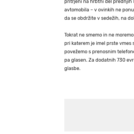
pritrjeni na hrbtni del prednjih
avtomobila – v ovinkih ne ponuj
da se obdržite v sedežih, na do
Tokrat ne smemo in ne moremo 
pri katerem je imel prste vmes 
povežemo s prenosnim telefonom
pa glasen. Za dodatnih 730 evro
glasbe.