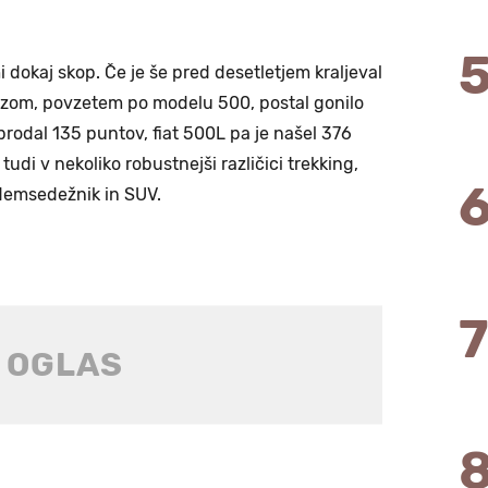
mi dokaj skop. Če je še pred desetletjem kraljeval
dezom, povzetem po modelu 500, postal gonilo
prodal 135 puntov, fiat 500L pa je našel 376
udi v nekoliko robustnejši različici trekking,
edemsedežnik in SUV.