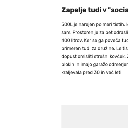
Zapelje tudi v "soci
500L je narejen po meri tistih, k
sam. Prostoren je za pet odrasli
400 litrov. Ker se ga poveča tu
primeren tudi za družine. Le tis
dopust omisliti strešni kovček. Z
blokih in imajo garažo odmerjen
kraljevala pred 30 in več leti.