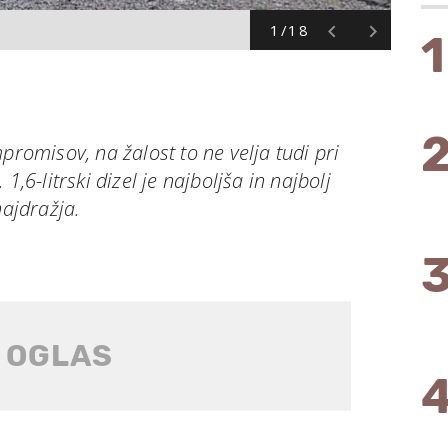
1/18
1
promisov, na žalost to ne velja tudi pri
1,6-litrski dizel je najboljša in najbolj
najdražja.