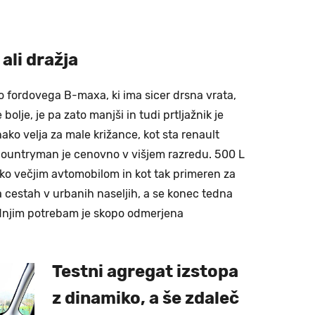
ali dražja
 fordovega B-maxa, ki ima sicer drsna vrata,
 bolje, je pa zato manjši in tudi prtljažnik je
ako velja za male križance, kot sta renault
countryman je cenovno v višjem razredu. 500 L
sko večjim avtomobilom in kot tak primeren za
na cestah v urbanih naseljih, a se konec tedna
lednjim potrebam je skopo odmerjena
Testni agregat izstopa
z dinamiko, a še zdaleč