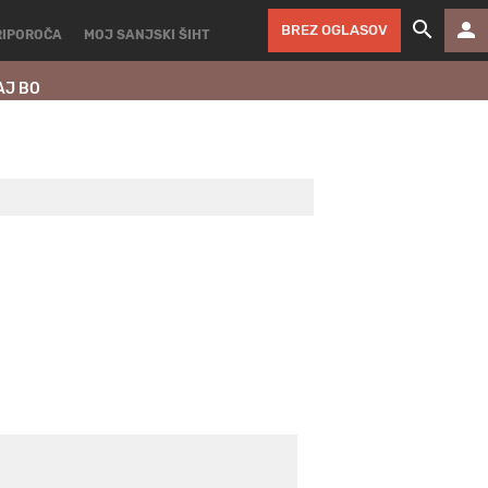
BREZ OGLASOV
RIPOROČA
MOJ SANJSKI ŠIHT
AJ BO