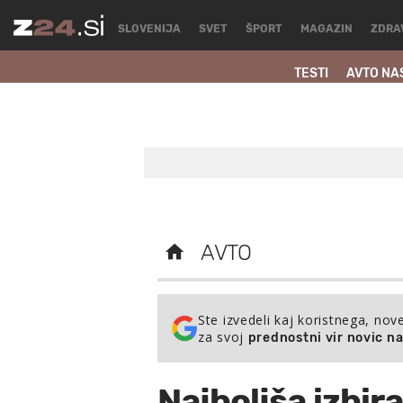
SLOVENIJA
SVET
ŠPORT
MAGAZIN
ZDRA
TESTI
AVTO NA
AVTO
Ste izvedeli kaj koristnega, nov
za svoj
prednostni vir novic n
Najboljša izbira