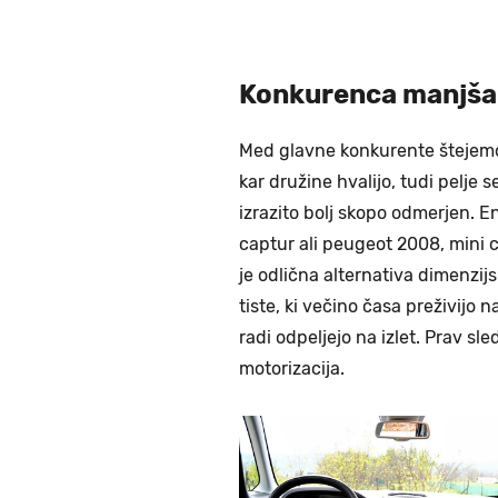
Konkurenca manjša 
Med glavne konkurente štejemo
kar družine hvalijo, tudi pelje se
izrazito bolj skopo odmerjen. En
captur ali peugeot 2008, mini 
je odlična alternativa dimenzij
tiste, ki večino časa preživijo 
radi odpeljejo na izlet. Prav s
motorizacija.