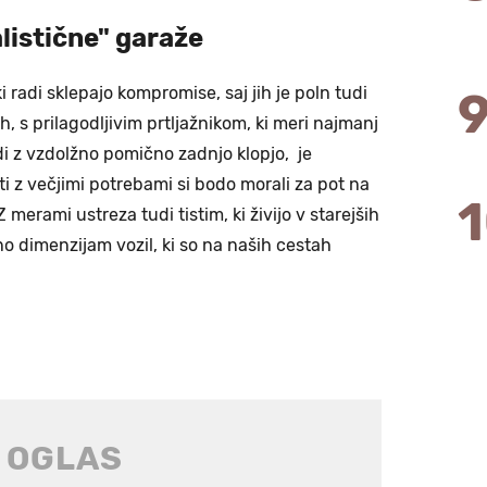
alistične" garaže
i radi sklepajo kompromise, saj jih je poln tudi
h, s prilagodljivim prtljažnikom, ki meri najmanj
di z vzdolžno pomično zadnjo klopjo, je
ti z večjimi potrebami si bodo morali za pot na
 merami ustreza tudi tistim, ki živijo v starejših
o dimenzijam vozil, ki so na naših cestah