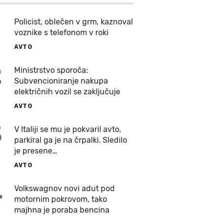
Policist, oblečen v grm, kaznoval
voznike s telefonom v roki
AVTO
2
Ministrstvo sporoča:
Subvencioniranje nakupa
električnih vozil se zaključuje
AVTO
3
V Italiji se mu je pokvaril avto,
parkiral ga je na črpalki. Sledilo
je presene…
AVTO
4
Volkswagnov novi adut pod
motornim pokrovom, tako
majhna je poraba bencina