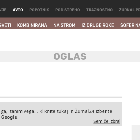
VJE
AVTO
POPOTNIK
POD STREHO
TRAJNOSTNO
ŽURNAL P
SVETI
KOMBINIRANA
NA ŠTROM
IZ DRUGE ROKE
ŠOFER N
ega, zanimivega… Kliknite tukaj in Žurnal24 izberite
.
a Googlu
Sem že izbral