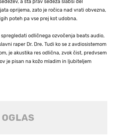
 sedežev, a sta prav sedeža slabši del
ata oprijema, zato je ročica nad vrati obvezna,
lgih poteh pa vse prej kot udobna.
spregledati odličnega ozvočenja beats audio,
slavni raper Dr. Dre. Tudi ko se z avdiosistemom
, je akustika res odlična, zvok čist, predvsem
v je pisan na kožo mladim in ljubiteljem