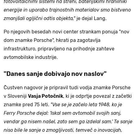
fotovoltaičnimi sistemi na strehi, baterijskimi hranilniki
energije in uporabo trajnostnih materialov smo bistveno
zmanjšali ogljični odtis objekta,"
je dejal Lang.
Po njegovih besedah novi center strankam ponuja "nov
dom znamke Porsche", hkrati pa zagotavlja
infrastrukturo, pripravljeno na prihodnje zahteve
avtomobilske industrije.
"Danes sanje dobivajo nov naslov"
Čustven nagovor je pripravil tudi vodja znamke Porsche
v Sloveniji
Vasja Potočnik
, ki je odprtje povezal z začetki
znamke pred 75 leti.
"Vse se je začelo leta 1948, ko je
Ferry Porsche dejal: 'Iskal sem avtomobil svojih sanj,
vendar ga nisem našel, zato sem ga izdelal sam.' Te sanje
niso bile le sanje o zmogljivosti, temveč o inovacijah,