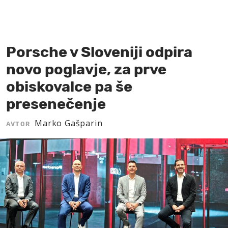
MOJ SANJ
Porsche v Sloveniji odpira
novo poglavje, za prve
obiskovalce pa še
presenečenje
Marko Gašparin
AVTOR