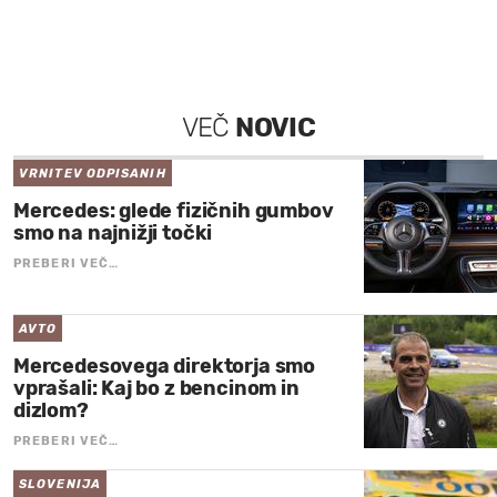
VEČ
NOVIC
VRNITEV ODPISANIH
Mercedes: glede fizičnih gumbov
smo na najnižji točki
PREBERI VEČ…
AVTO
Mercedesovega direktorja smo
vprašali: Kaj bo z bencinom in
dizlom?
PREBERI VEČ…
SLOVENIJA