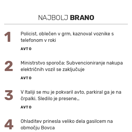
NAJBOLJ
BRANO
1
Policist, oblečen v grm, kaznoval voznike s
telefonom v roki
AVTO
2
Ministrstvo sporoča: Subvencioniranje nakupa
električnih vozil se zaključuje
AVTO
3
V Italiji se mu je pokvaril avto, parkiral ga je na
črpalki. Sledilo je presene…
AVTO
4
Ohladitev prinesla veliko dela gasilcem na
območju Bovca