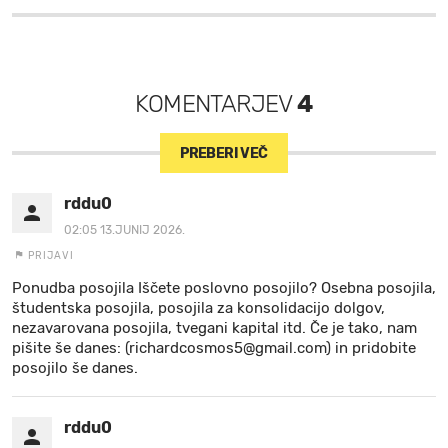
KOMENTARJEV
4
PREBERI VEČ
rddu0
02:05 13.JUNIJ 2026.
PRIJAVI
Ponudba posojila Iščete poslovno posojilo? Osebna posojila,
študentska posojila, posojila za konsolidacijo dolgov,
nezavarovana posojila, tvegani kapital itd. Če je tako, nam
pišite še danes: (richardcosmos5@gmail.com) in pridobite
posojilo še danes.
rddu0