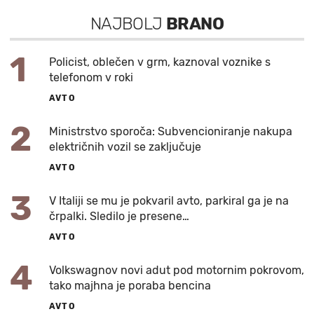
NAJBOLJ
BRANO
1
Policist, oblečen v grm, kaznoval voznike s
telefonom v roki
AVTO
2
Ministrstvo sporoča: Subvencioniranje nakupa
električnih vozil se zaključuje
AVTO
3
V Italiji se mu je pokvaril avto, parkiral ga je na
črpalki. Sledilo je presene…
AVTO
4
Volkswagnov novi adut pod motornim pokrovom,
tako majhna je poraba bencina
AVTO