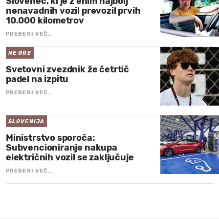
Slovenec, ki je z enim najbolj
nenavadnih vozil prevozil prvih
10.000 kilometrov
PREBERI VEČ…
NE GRE
Svetovni zvezdnik že četrtič
padel na izpitu
PREBERI VEČ…
SLOVENIJA
Ministrstvo sporoča:
Subvencioniranje nakupa
električnih vozil se zaključuje
PREBERI VEČ…