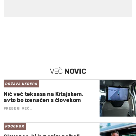
VEČ
NOVIC
DRŽAVA UKREPA
Nič več teksasa na Kitajskem,
avto bo izenačen s človekom
PREBERI VEČ…
POGOVOR