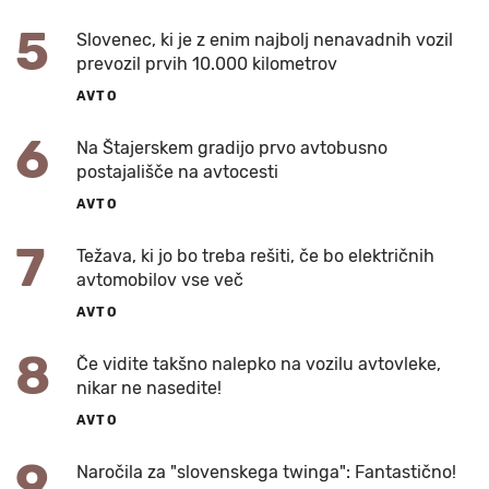
5
Slovenec, ki je z enim najbolj nenavadnih vozil
prevozil prvih 10.000 kilometrov
AVTO
6
Na Štajerskem gradijo prvo avtobusno
postajališče na avtocesti
AVTO
7
Težava, ki jo bo treba rešiti, če bo električnih
avtomobilov vse več
AVTO
8
Če vidite takšno nalepko na vozilu avtovleke,
nikar ne nasedite!
AVTO
9
Naročila za "slovenskega twinga": Fantastično!