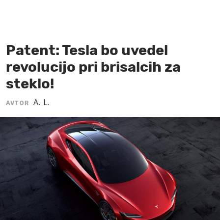
MOJ SANJ
Patent: Tesla bo uvedel
revolucijo pri brisalcih za
steklo!
A. L.
AVTOR