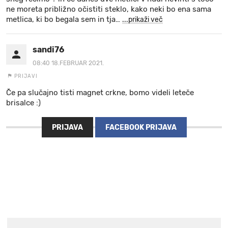
ne moreta približno očistiti steklo, kako neki bo ena sama
metlica, ki bo begala sem in tja
…
...prikaži več
sandi76
08:40 18.FEBRUAR 2021.
PRIJAVI
Če pa slučajno tisti magnet crkne, bomo videli leteče
brisalce :)
PRIJAVA
FACEBOOK PRIJAVA