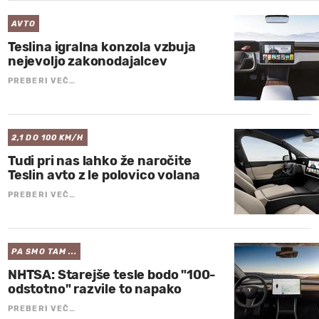
AVTO
Teslina igralna konzola vzbuja
nejevoljo zakonodajalcev
PREBERI VEČ…
2,1 DO 100 KM/H
Tudi pri nas lahko že naročite
Teslin avto z le polovico volana
PREBERI VEČ…
PA SMO TAM ...
NHTSA: Starejše tesle bodo "100-
odstotno" razvile to napako
PREBERI VEČ…