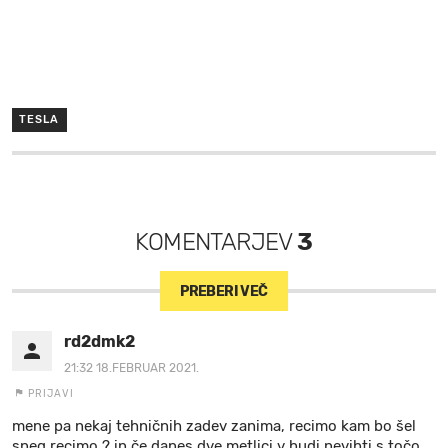
TESLA
KOMENTARJEV
3
PREBERI VEČ
rd2dmk2
21:32 18.FEBRUAR 2021.
PRIJAVI
mene pa nekaj tehničnih zadev zanima, recimo kam bo šel
sneg recimo ? in če danes dve metlici v hudi nevihti s točo