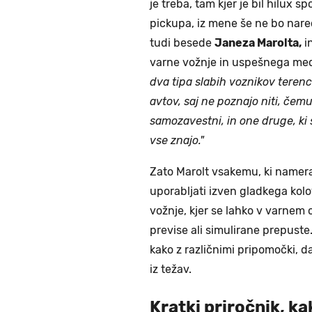
je treba, tam kjer je bil hilux 
pickupa, iz mene še ne bo nared
tudi besede
Janeza Marolta,
i
varne vožnje in uspešnega med
dva tipa slabih voznikov terenc
avtov, saj ne poznajo niti, čem
samozavestni, in one druge, ki 
vse znajo."
Zato Marolt vsakemu, ki namera
uporabljati izven gladkega kolo
vožnje, kjer se lahko v varnem o
previse ali simulirane prepuste.
kako z različnimi pripomočki, d
iz težav.
Kratki priročnik, ka