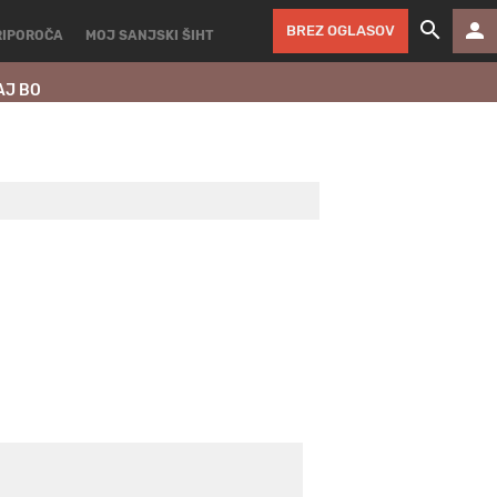
BREZ OGLASOV
RIPOROČA
MOJ SANJSKI ŠIHT
AJ BO