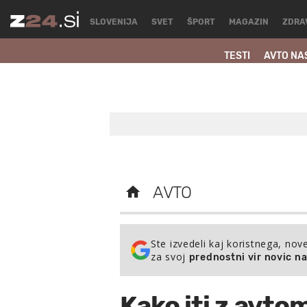
SLOVENIJA
SVET
ŠPORT
MAGAZIN
ZDRA
TESTI
AVTO NA
AVTO
Ste izvedeli kaj koristnega, nov
za svoj
prednostni vir novic n
Kako iti z avtom