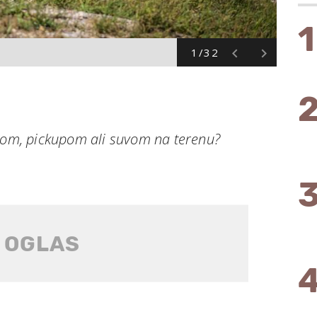
1
1/32
vtom, pickupom ali suvom na terenu?