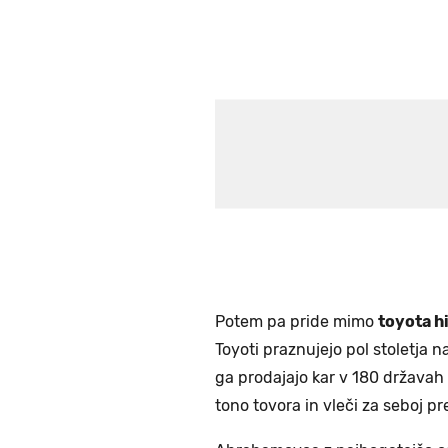
Potem pa pride mimo
toyota hi
Toyoti praznujejo pol stoletja n
ga prodajajo kar v 180 državah 
tono tovora in vleči za seboj pre