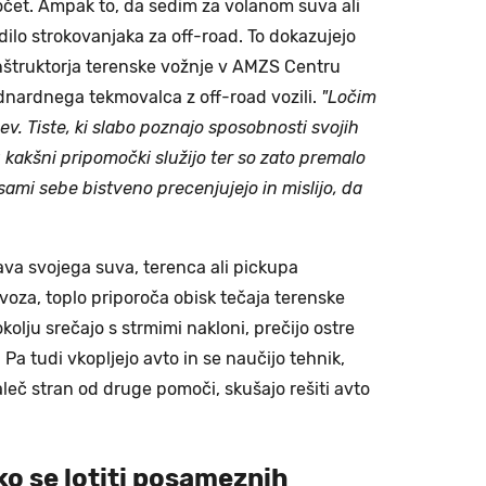
spočet. Ampak to, da sedim za volanom suva ali
ilo strokovanjaka za off-road. To dokazujejo
nštruktorja terenske vožnje v AMZS Centru
nardnega tekmovalca z off-road vozili.
"Ločim
ev. Tiste, ki slabo poznajo sposobnosti svojih
u kakšni pripomočki služijo ter so zato premalo
sami sebe bistveno precenjujejo in mislijo, da
va svojega suva, terenca ali pickupa
voza, toplo priporoča obisk tečaja terenske
kolju srečajo s strmimi nakloni, prečijo ostre
 Pa tudi vkopljejo avto in se naučijo tehnik,
aleč stran od druge pomoči, skušajo rešiti avto
ko se lotiti posameznih