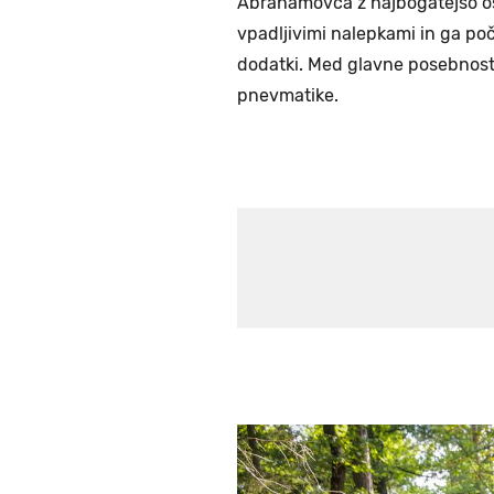
Abrahamovca z najbogatejšo os
vpadljivimi nalepkami in ga počr
dodatki. Med glavne posebnost
pnevmatike.