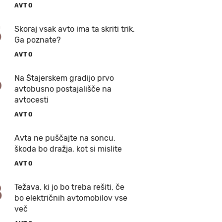
AVTO
5
Skoraj vsak avto ima ta skriti trik.
Ga poznate?
AVTO
6
Na Štajerskem gradijo prvo
avtobusno postajališče na
avtocesti
AVTO
7
Avta ne puščajte na soncu,
škoda bo dražja, kot si mislite
AVTO
8
Težava, ki jo bo treba rešiti, če
bo električnih avtomobilov vse
več