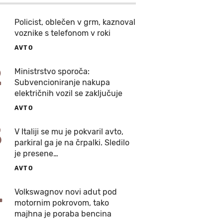
Policist, oblečen v grm, kaznoval
voznike s telefonom v roki
AVTO
2
Ministrstvo sporoča:
Subvencioniranje nakupa
električnih vozil se zaključuje
AVTO
3
V Italiji se mu je pokvaril avto,
parkiral ga je na črpalki. Sledilo
je presene…
AVTO
4
Volkswagnov novi adut pod
motornim pokrovom, tako
majhna je poraba bencina