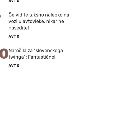
AVTO
9
Če vidite takšno nalepko na
vozilu avtovleke, nikar ne
nasedite!
AVTO
10
Naročila za "slovenskega
twinga": Fantastično!
AVTO