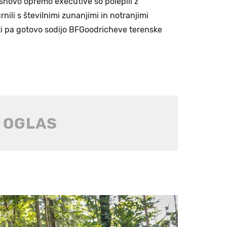
novo opremo executive so polepili z
nili s številnimi zunanjimi in notranjimi
i pa gotovo sodijo BFGoodricheve terenske