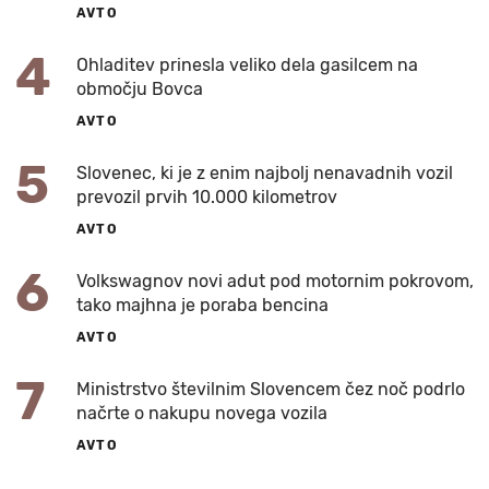
AVTO
4
Ohladitev prinesla veliko dela gasilcem na
območju Bovca
AVTO
5
Slovenec, ki je z enim najbolj nenavadnih vozil
prevozil prvih 10.000 kilometrov
AVTO
6
Volkswagnov novi adut pod motornim pokrovom,
tako majhna je poraba bencina
AVTO
7
Ministrstvo številnim Slovencem čez noč podrlo
načrte o nakupu novega vozila
AVTO