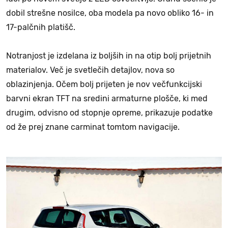
dobil strešne nosilce, oba modela pa novo obliko 16- in
17-palčnih platišč.
Notranjost je izdelana iz boljših in na otip bolj prijetnih
materialov. Več je svetlečih detajlov, nova so
oblazinjenja. Očem bolj prijeten je nov večfunkcijski
barvni ekran TFT na sredini armaturne plošče, ki med
drugim, odvisno od stopnje opreme, prikazuje podatke
od že prej znane carminat tomtom navigacije.