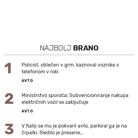
NAJBOLJ
BRANO
1
Policist, oblečen v grm, kaznoval voznike s
telefonom v roki
AVTO
2
Ministrstvo sporoča: Subvencioniranje nakupa
električnih vozil se zaključuje
AVTO
3
V Italiji se mu je pokvaril avto, parkiral ga je na
črpalki. Sledilo je presene…