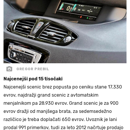
GREGOR PREBIL
Najcenejši pod 15 tisočaki
Najcenejši scenic brez popusta po ceniku stane 17.330
evrov, najdražji grand scenic z avtomatskim
menjalnikom pa 28.930 evrov. Grand scenic je za 900
evrov dražji od manjšega brata, za sedemsedežno
različico je treba doplačati 650 evrov. Uvoznik je lani
prodal 991 primerkov, tudi za leto 2012 načrtuje prodajo