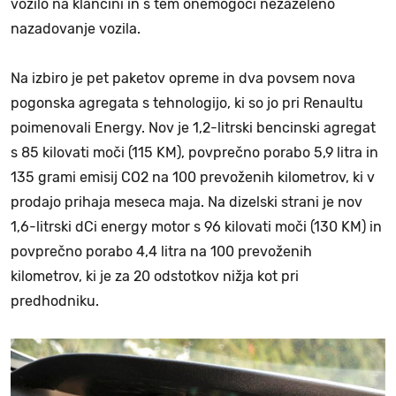
vozilo na klančini in s tem onemogoči nezaželeno
nazadovanje vozila.
Na izbiro je pet paketov opreme in dva povsem nova
pogonska agregata s tehnologijo, ki so jo pri Renaultu
poimenovali Energy. Nov je 1,2-litrski bencinski agregat
s 85 kilovati moči (115 KM), povprečno porabo 5,9 litra in
135 grami emisij CO2 na 100 prevoženih kilometrov, ki v
prodajo prihaja meseca maja. Na dizelski strani je nov
1,6-litrski dCi energy motor s 96 kilovati moči (130 KM) in
povprečno porabo 4,4 litra na 100 prevoženih
kilometrov, ki je za 20 odstotkov nižja kot pri
predhodniku.