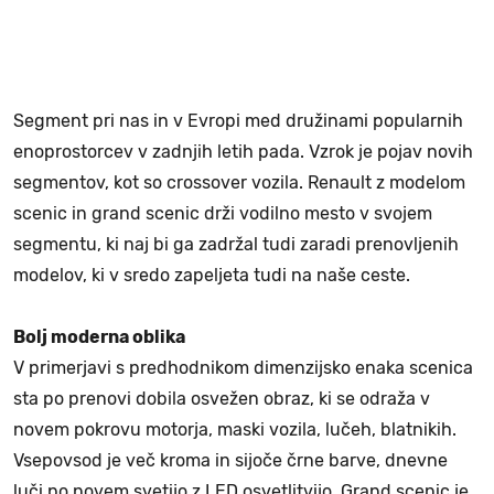
Segment pri nas in v Evropi med družinami popularnih
enoprostorcev v zadnjih letih pada. Vzrok je pojav novih
segmentov, kot so crossover vozila. Renault z modelom
scenic in grand scenic drži vodilno mesto v svojem
segmentu, ki naj bi ga zadržal tudi zaradi prenovljenih
modelov, ki v sredo zapeljeta tudi na naše ceste.
Bolj moderna oblika
V primerjavi s predhodnikom dimenzijsko enaka scenica
sta po prenovi dobila osvežen obraz, ki se odraža v
novem pokrovu motorja, maski vozila, lučeh, blatnikih.
Vsepovsod je več kroma in sijoče črne barve, dnevne
luči po novem svetijo z LED osvetlitvijo. Grand scenic je