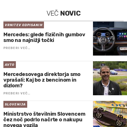
VEČ
NOVIC
VRNITEV ODPISANIH
Mercedes: glede fizičnih gumbov
smo na najnižji točki
PREBERI VEČ…
AVTO
Mercedesovega direktorja smo
vprašali: Kaj bo z bencinom in
dizlom?
PREBERI VEČ…
SLOVENIJA
Ministrstvo številnim Slovencem
čez noč podrlo načrte o nakupu
novega vozila