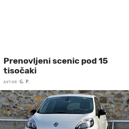
MOJ SANJ
Prenovljeni scenic pod 15
tisočaki
G. P.
AVTOR