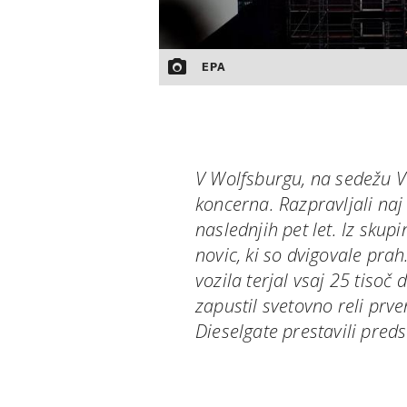
EPA
V Wolfsburgu, na sedežu Vo
koncerna. Razpravljali na
naslednjih pet let. Iz skup
novic, ki so dvigovale prah
vozila terjal vsaj 25 tisoč
zapustil svetovno reli prv
Dieselgate prestavili pre