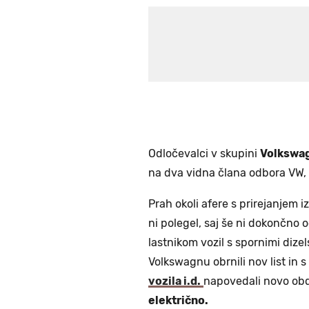
Odločevalci v skupini
Volkswa
na dva vidna člana odbora VW, 
Prah okoli afere s prirejanjem
ni polegel, saj še ni dokončno 
lastnikom vozil s spornimi dizels
Volkswagnu obrnili nov list in s
vozila i.d.
napovedali novo obdo
električno.