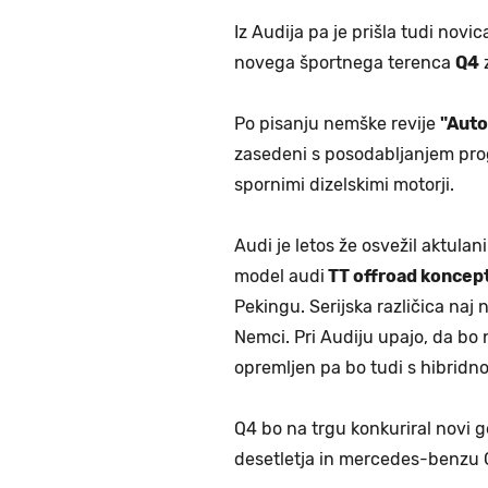
Iz Audija pa je prišla tudi nov
novega športnega terenca
Q4
z
Po pisanju nemške revije
"Auto
zasedeni s posodabljanjem prog
spornimi dizelskimi motorji.
Audi je letos že osvežil aktulan
model audi
TT offroad koncep
Pekingu. Serijska različica naj 
Nemci. Pri Audiju upajo, da bo 
opremljen pa bo tudi s hibridno
Q4 bo na trgu konkuriral novi 
desetletja in mercedes-benzu 