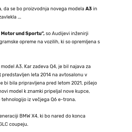
ica, da se bo proizvodnja novega modela
A3
in
avlekla ...
 Motor und Sportu“,
so Audijevi inženirji
ramske opreme na vozilih, ki so opremljena s
i model A3. Kar zadeva Q4, je bil najava za
t
predstavljen leta 2014 na avtosalonu v
ne bi bila pripravljena pred letom 2021, pišejo
novi model k znamki pripeljal nove kupce,
 tehnologijo iz večjega Q6 e-trona.
generaciji BMW X4, ki bo nared do konca
GLC coupeju.