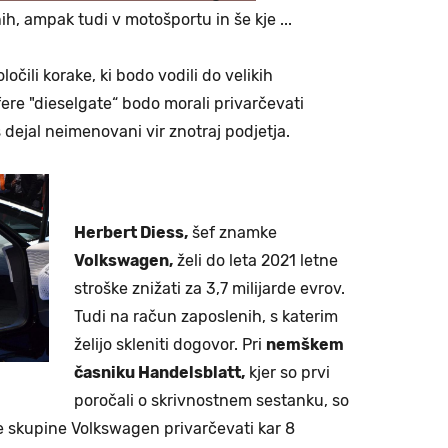
, ampak tudi v motošportu in še kje ...
očili korake, ki bodo vodili do velikih
ere "dieselgate“ bodo morali privarčevati
 dejal neimenovani vir znotraj podjetja.
Herbert Diess,
šef znamke
Volkswagen,
želi do leta 2021 letne
stroške znižati za 3,7 milijarde evrov.
Tudi na račun zaposlenih, s katerim
želijo skleniti dogovor. Pri
nemškem
časniku Handelsblatt,
kjer so prvi
poročali o skrivnostnem sestanku, so
tne skupine Volkswagen privarčevati kar 8