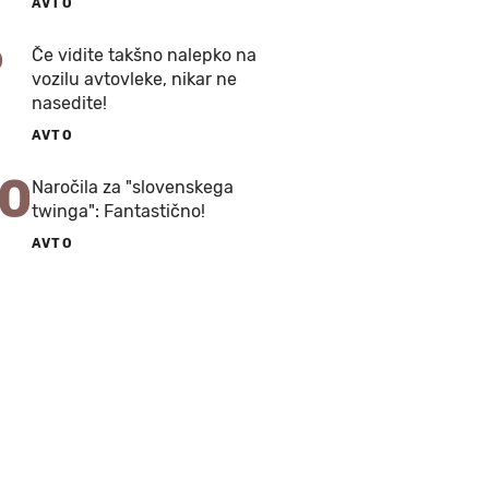
AVTO
9
Če vidite takšno nalepko na
vozilu avtovleke, nikar ne
nasedite!
AVTO
10
Naročila za "slovenskega
twinga": Fantastično!
AVTO