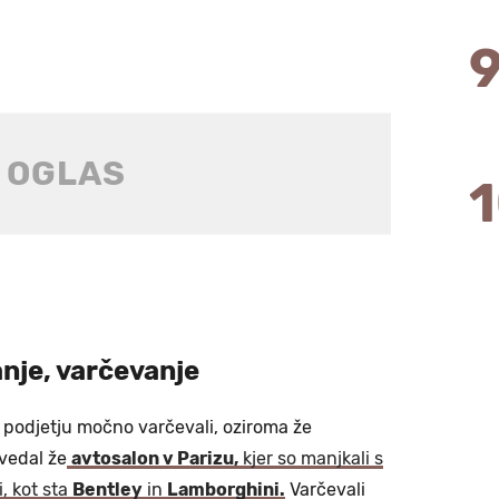
nje, varčevanje
 podjetju močno varčevali, oziroma že
vedal že
avtosalon v Parizu,
kjer so manjkali s
, kot sta
Bentley
in
Lamborghini.
Varčevali