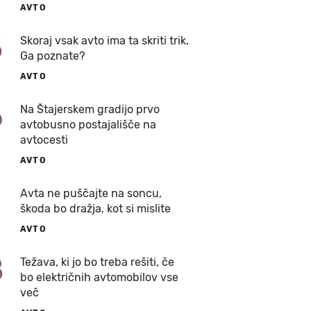
AVTO
5
Skoraj vsak avto ima ta skriti trik.
Ga poznate?
AVTO
6
Na Štajerskem gradijo prvo
avtobusno postajališče na
avtocesti
AVTO
7
Avta ne puščajte na soncu,
škoda bo dražja, kot si mislite
AVTO
8
Težava, ki jo bo treba rešiti, če
bo električnih avtomobilov vse
več