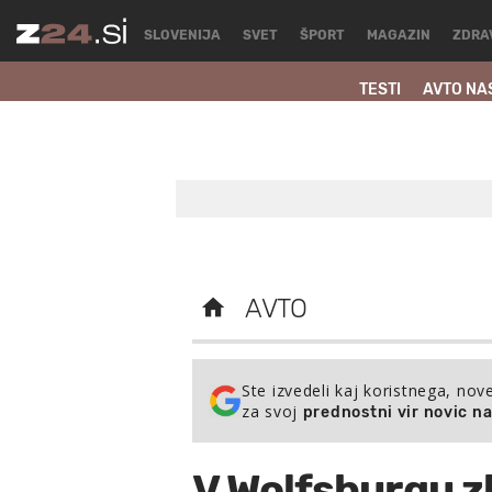
SLOVENIJA
SVET
ŠPORT
MAGAZIN
ZDRA
TESTI
AVTO NA
AVTO
Ste izvedeli kaj koristnega, nov
za svoj
prednostni vir novic n
V Wolfsburgu zbr