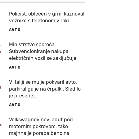
Policist, oblečen v grm, kaznoval
voznike s telefonom v roki
AVTO
2
Ministrstvo sporoča:
Subvencioniranje nakupa
električnih vozil se zaključuje
AVTO
3
V Italiji se mu je pokvaril avto,
parkiral ga je na črpalki. Sledilo
je presene…
AVTO
4
Volkswagnov novi adut pod
motornim pokrovom, tako
majhna je poraba bencina