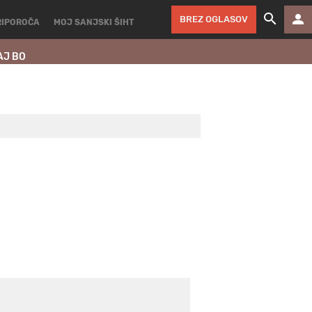
BREZ OGLASOV
RIPOROČA
MOJ SANJSKI ŠIHT
AJ BO