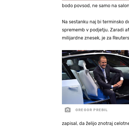
bodo povsod, ne samo na salonih
Na sestanku naj bi terminsko dol
sprememb v podjetju. Zaradi af
milijardne znesek, je za Reuters
GREGOR PREBIL
zapisal, da želijo znotraj celo