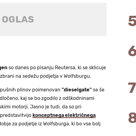
gen
so danes po pisanju Reutersa, ki se sklicuje
zbrani na sedežu podjetja v Wolfsburgu.
 izpušnih plinov poimenovan
"dieselgate"
se še
odločeno, kaj se bo zgodilo z odškodninami
kimi motorji. Jasno je tudi, da so pri
 predstavitvijo
konceptnega električnega
bje za podjetje iz Wolfsburga, ki bo vse bolj