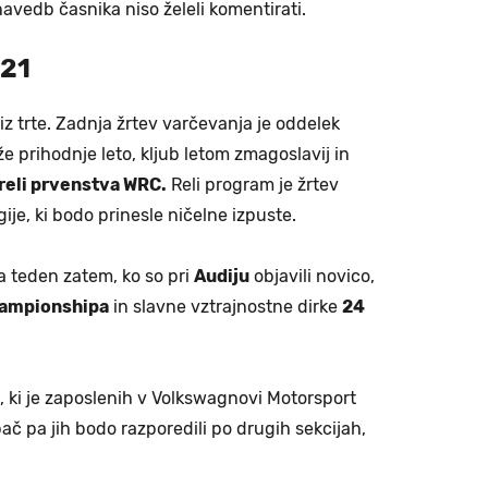
navedb časnika niso želeli komentirati.
021
 iz trte. Zadnja žrtev varčevanja je oddelek
e prihodnje leto, kljub letom zmagoslavij in
reli prvenstva WRC.
Reli program je žrtev
ije, ki bodo prinesle ničelne izpuste.
la teden zatem, ko so pri
Audiju
objavili novico,
ampionshipa
in slavne vztrajnostne dirke
24
i, ki je zaposlenih v Volkswagnovi Motorsport
pač pa jih bodo razporedili po drugih sekcijah,