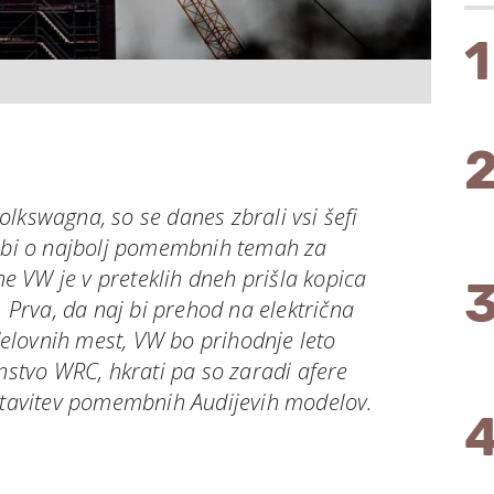
1
lkswagna, so se danes zbrali vsi šefi
j bi o najbolj pomembnih temah za
ine VW je v preteklih dneh prišla kopica
. Prva, da naj bi prehod na električna
 delovnih mest, VW bo prihodnje leto
enstvo WRC, hkrati pa so zaradi afere
dstavitev pomembnih Audijevih modelov.