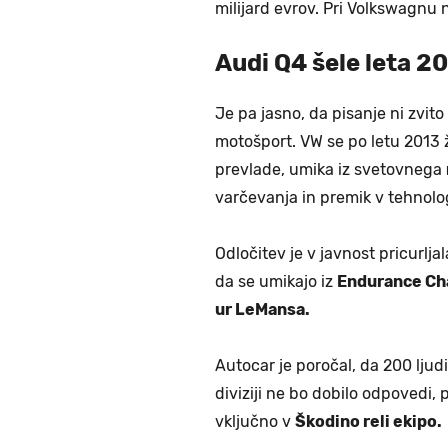
milijard evrov. Pri Volkswagnu 
Audi Q4 šele leta 2
Je pa jasno, da pisanje ni zvito
motošport. VW se po letu 2013 ž
prevlade, umika iz svetovnega
varčevanja in premik v tehnolog
Odločitev je v javnost pricurlja
da se umikajo iz
Endurance Ch
ur LeMansa.
Autocar je poročal, da 200 ljud
diviziji ne bo dobilo odpovedi, 
vključno v
Škodino reli ekipo.