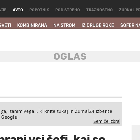
VJE
AVTO
POPOTNIK
POD STREHO
TRAJNOSTNO
ŽURNAL P
SVETI
KOMBINIRANA
NA ŠTROM
IZ DRUGE ROKE
ŠOFER N
ega, zanimivega… Kliknite tukaj in Žurnal24 izberite
.
a Googlu
Sem že izbral
ani vsi šefi, kaj se