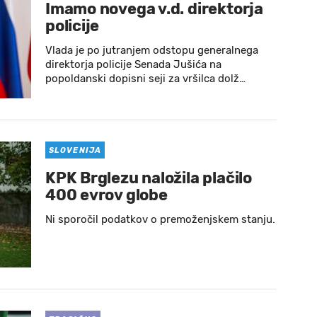
Imamo novega v.d. direktorja
policije
Vlada je po jutranjem odstopu generalnega
direktorja policije Senada Jušića na
popoldanski dopisni seji za vršilca dolž…
SLOVENIJA
KPK Brglezu naložila plačilo
400 evrov globe
Ni sporočil podatkov o premoženjskem stanju.