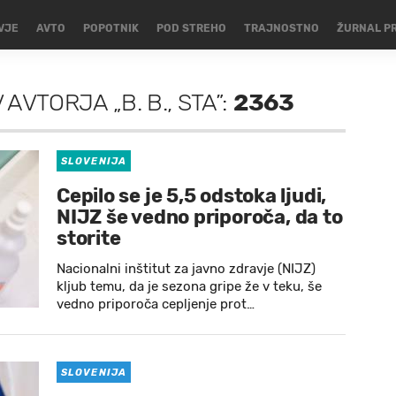
VJE
AVTO
POPOTNIK
POD STREHO
TRAJNOSTNO
ŽURNAL P
AVTORJA „B. B., STA”:
2363
SLOVENIJA
Cepilo se je 5,5 odstoka ljudi,
NIJZ še vedno priporoča, da to
storite
Nacionalni inštitut za javno zdravje (NIJZ)
kljub temu, da je sezona gripe že v teku, še
vedno priporoča cepljenje prot…
SLOVENIJA