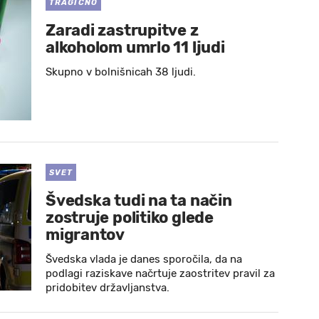
TRAGIČNO
Zaradi zastrupitve z
alkoholom umrlo 11 ljudi
Skupno v bolnišnicah 38 ljudi.
SVET
Švedska tudi na ta način
zostruje politiko glede
migrantov
Švedska vlada je danes sporočila, da na
podlagi raziskave načrtuje zaostritev pravil za
pridobitev državljanstva.