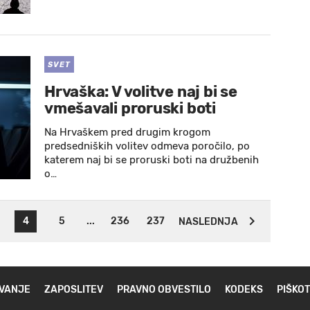
SVET
Hrvaška: V volitve naj bi se
vmešavali proruski boti
Na Hrvaškem pred drugim krogom
predsedniških volitev odmeva poročilo, po
katerem naj bi se proruski boti na družbenih
o…
4
5
...
236
237
NASLEDNJA
VANJE
ZAPOSLITEV
PRAVNO OBVESTILO
KODEKS
PIŠKOT