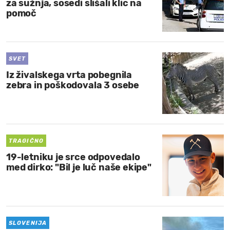
za sužnja, sosedi slišali klic na
pomoč
SVET
Iz živalskega vrta pobegnila
zebra in poškodovala 3 osebe
TRAGIČNO
19-letniku je srce odpovedalo
med dirko: "Bil je luč naše ekipe"
SLOVENIJA