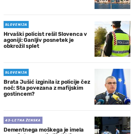
MOJ SANJ
SLOVENIJA
Hrvaški policist rešil Slovenca v
agoniji: Ganljiv posnetek je
obkrožil splet
SLOVENIJA
Brata Jušić izginila iz policije čez
noč: Sta povezana z mafijskim
gostincem?
43-LETNA ŽENSKA
Dementnega moškega je imela