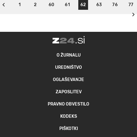
1
2
60
61
62
63
76
77
O ŽURNALU
UREDNIŠTVO
OGLAŠEVANJE
ZAPOSLITEV
PRAVNO OBVESTILO
KODEKS
PIŠKOTKI