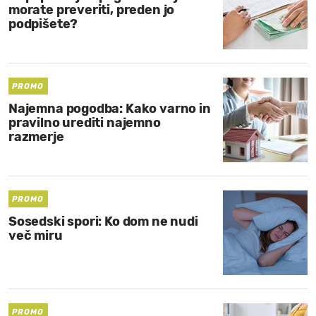
morate preveriti, preden jo
podpišete?
MOJ SANJ
PROMO
Najemna pogodba: Kako varno in
pravilno urediti najemno
razmerje
PROMO
Sosedski spori: Ko dom ne nudi
več miru
PROMO