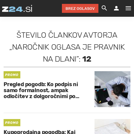
BREZ OGLASOV
GRADIMO &
OLIMPI
EKO 
INTE
T
SLOV
ŠTEVILO ČLANKOV AVTORJA
KOMENTARJ
FILM & G
NEPRE
AVTO 
NO
FI
SV
„NAROČNIK OGLASA JE PRAVNIK
ČRNA 
KOMB
VARČ
AKT
KO
BI
ŠP
NA DLANI”:
12
FESTIVAL ZA L
LEPOT
MOTO
NA 
NA
O
MAG
ODNOSI IN
ŽIVLJEN
IZ DR
KOLE
E-
ZDR
POGLEJ
PROMO
Pregled pogodb: Ko podpis ni
HOROSKOP IN
PRAVNI
ŠOFER
ZIMSK
PRE
AV
samo formalnost, ampak
odločitev z dolgoročnimi po…
JOO
IN
POPO
POGLEJ
POGLEJ
POGLEJ
SEM 
POD S
POGLEJ
TRAJN
POGLEJ
PROMO
Kupoprodajna pogodba: Kaj
ŽURNAL P