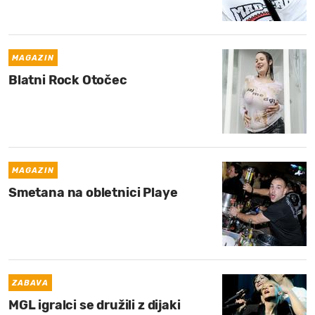
MOJ SANJ
MAGAZIN
Blatni Rock Otočec
MAGAZIN
Smetana na obletnici Playe
ZABAVA
MGL igralci se družili z dijaki