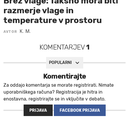
Brez vlage: Takšno mora biti
razmerje vlage in
MOJ SANJ
temperature v prostoru
K. M.
AVTOR
KOMENTARJEV
1
POPULARNI
Komentirajte
Za oddajo komentarja se morate registrirati. Nimate
uporabniškega računa? Registracija je hitra in
enostavna, registrirajte se in vključite v debato.
PRIJAVA
FACEBOOK PRIJAVA