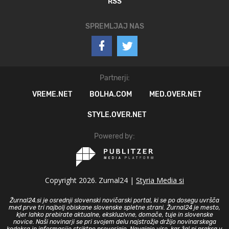
RSS
SPREMLJAJ NAS
Partnerji:
VREME.NET
BOLHA.COM
MED.OVER.NET
STYLE.OVER.NET
Powered by:
Copyright 2026. Zurnal24 |
Styria Media si
Žurnal24.si je osrednji slovenski novičarski portal, ki se po dosegu uvršča
med prve tri najbolj obiskane slovenske spletne strani. Žurnal24 je mesto,
kjer lahko prebirate aktualne, ekskluzivne, domače, tuje in slovenske
novice. Naši novinarji se pri svojem delu najstrožje držijo novinarskega