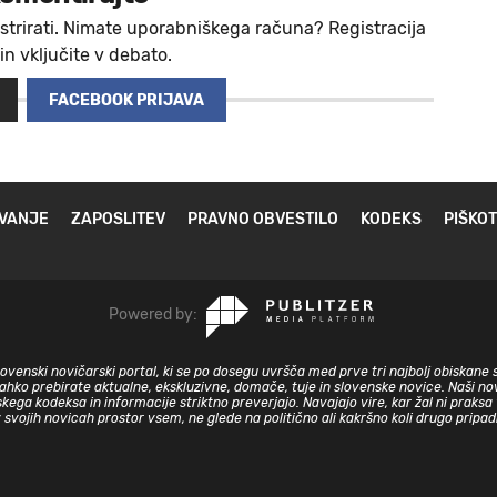
strirati. Nimate uporabniškega računa? Registracija
 in vključite v debato.
FACEBOOK PRIJAVA
VANJE
ZAPOSLITEV
PRAVNO OBVESTILO
KODEKS
PIŠKOT
Powered by:
slovenski novičarski portal, ki se po dosegu uvršča med prve tri najbolj obiskane 
lahko prebirate aktualne, ekskluzivne, domače, tuje in slovenske novice. Naši nov
skega kodeksa in informacije striktno preverjajo. Navajajo vire, kar žal ni prak
v svojih novicah prostor vsem, ne glede na politično ali kakršno koli drugo pripa