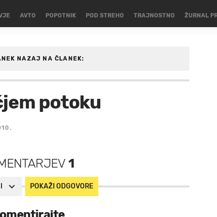
VJE
AVTO
POPOTNIK
POD STREHO
TRAJNOSTNO
ŽURNAL P
ANEK
NAZAJ NA ČLANEK:
lčjem potoku
010.
MENTARJEV
1
I
POKAŽI ODGOVORE
omentirajte