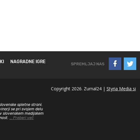
KI
NAGRADNE IGRE
SPREMLJAJ NAS
Copyright 2026. Zurnal24 |
Styria Media si
slovenske spletne strani.
inarji se pri svojem delu
sa v slovenskem medijskem
dnost.
... Preberi več