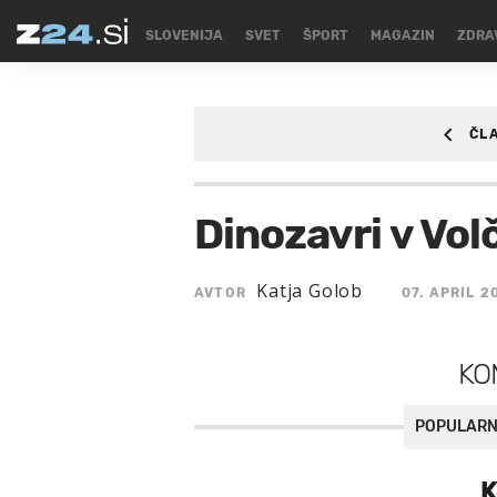
SLOVENIJA
SVET
ŠPORT
MAGAZIN
ZDRA
ČL
MAGAZIN
Dinozavri v Vo
Katja Golob
AVTOR
07. APRIL 2
KO
POPULARN
K