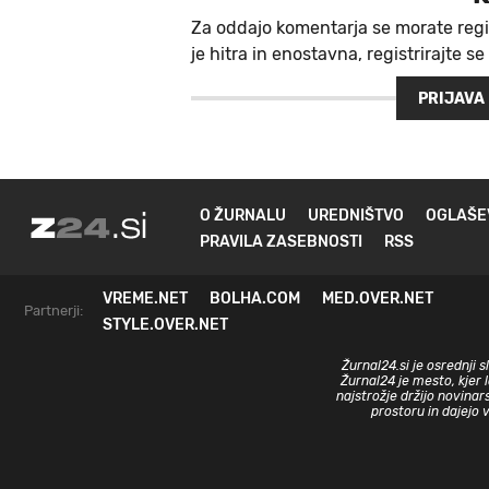
Za oddajo komentarja se morate regi
je hitra in enostavna, registrirajte se
PRIJAVA
O ŽURNALU
UREDNIŠTVO
OGLAŠE
PRAVILA ZASEBNOSTI
RSS
VREME.NET
BOLHA.COM
MED.OVER.NET
Partnerji:
STYLE.OVER.NET
Žurnal24.si je osrednji 
Žurnal24 je mesto, kjer 
najstrožje držijo novinar
prostoru in dajejo 