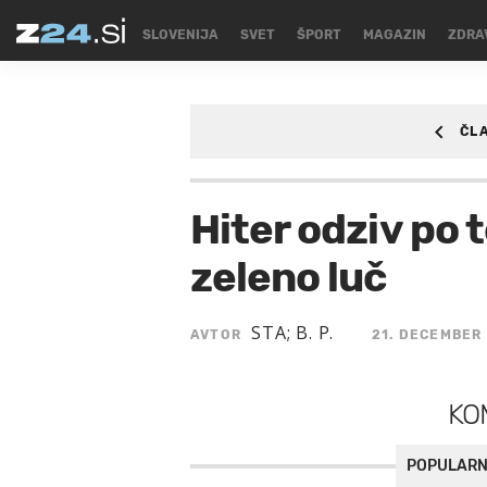
SLOVENIJA
SVET
ŠPORT
MAGAZIN
ZDRA
ČL
ZDRAVJE
Hiter odziv po t
zeleno luč
STA; B. P.
AVTOR
21. DECEMBER 
KO
POPULARN