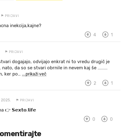
PRIJAVI
ncna inekcija,kajne?
4
1
PRIJAVI
tvari dogajajo, odvijajo enkrat ni to vredu drugič je
nato, da so se stvari obrnile in nevem kaj še ........
m, ker po
…
...prikaži več
2
1
 2025.
PRIJAVI
 a 👉 𝗦𝗲𝘅𝘁𝗼.𝗹𝗶𝗳𝗲
0
0
omentirajte