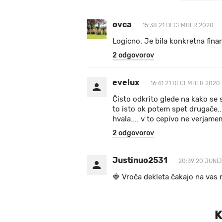
ovca
15:38 21.DECEMBER 2020.
Logicno. Je bila konkretna fina
2 odgovorov
evelux
16:41 21.DECEMBER 2020.
Čisto odkrito glede na kako se s
to isto ok potem spet drugače... 
hvala.... v to cepivo ne verjame
2 odgovorov
Justinuo2531
20:39 20.JUNIJ
🍓 V r o č a d e k l e t a ča k a jo na va s n
K