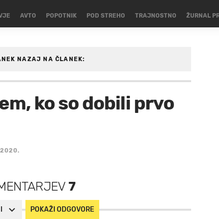
VJE
AVTO
POPOTNIK
POD STREHO
TRAJNOSTNO
ŽURNAL P
ANEK
NAZAJ NA ČLANEK:
em, ko so dobili prvo
2020.
MENTARJEV
7
I
POKAŽI ODGOVORE