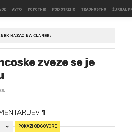
VJE
AVTO
POPOTNIK
POD STREHO
TRAJNOSTNO
ŽURNAL P
ANEK
NAZAJ NA ČLANEK:
GOMET
ncoske zveze se je
u
23.
MENTARJEV
1
I
POKAŽI ODGOVORE