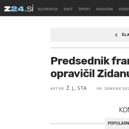
SLOVENIJA
SVET
ŠPORT
MAGAZIN
ZDRA
ČL
ŠPORT
/SPORT/NO
Predsednik fra
opravičil Zidan
Ž. J., STA
AVTOR
09. JANUAR 20
KO
POPULARN