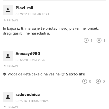
Plavi-mil
08:29 16.FEBRUAR 2023.
PRIJAVI
In bajsa iz 8. marca je že pristavili svoj pisker, ne lonček,
dragi gasilci, ne nasedajti ji.
1
1
Annaay6980
08:55 20.JUNIJ 2025.
PRIJAVI
🍓 V r o č a d e k l e t a ča k a jo na va s n a 👉 𝗦𝗲𝘅𝘁𝗼.𝗹𝗶𝗳𝗲
0
0
radovednica
08:19 16.FEBRUAR 2023.
PRIJAVI