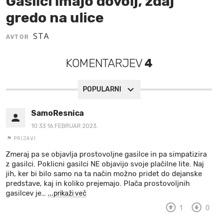
Gasilci imajo dovolj, zdaj
gredo na ulice
MOJ SANJ
STA
AVTOR
KOMENTARJEV
4
POPULARNI
SamoResnica
10:33 16.FEBRUAR 2023.
PRIJAVI
Zmeraj pa se objavlja prostovoljne gasilce in pa simpatizira
z gasilci. Poklicni gasilci NE objavijo svoje plačilne lite. Naj
jih, ker bi bilo samo na ta način možno pridet do dejanske
predstave, kaj in koliko prejemajo. Plača prostovoljnih
gasilcev je
…
...prikaži več
1
0