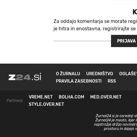
K
Za oddajo komentarja se morate regi
je hitra in enostavna, registrirajte se
PRIJAVA
O ŽURNALU
UREDNIŠTVO
OGLAŠE
PRAVILA ZASEBNOSTI
RSS
VREME.NET
BOLHA.COM
MED.OVER.NET
Partnerji:
STYLE.OVER.NET
Žurnal24.si je osrednji 
Žurnal24 je mesto, kjer 
najstrožje držijo novinar
prostoru in dajejo 