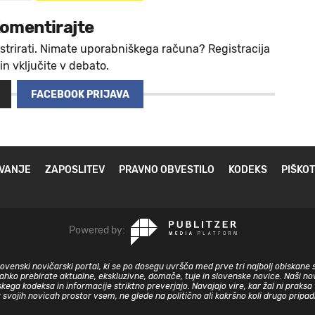
omentirajte
strirati. Nimate uporabniškega računa? Registracija
 in vključite v debato.
FACEBOOK PRIJAVA
VANJE
ZAPOSLITEV
PRAVNO OBVESTILO
KODEKS
PIŠKOT
Powered by:
slovenski novičarski portal, ki se po dosegu uvršča med prve tri najbolj obiskane 
lahko prebirate aktualne, ekskluzivne, domače, tuje in slovenske novice. Naši nov
skega kodeksa in informacije striktno preverjajo. Navajajo vire, kar žal ni prak
v svojih novicah prostor vsem, ne glede na politično ali kakršno koli drugo pripa