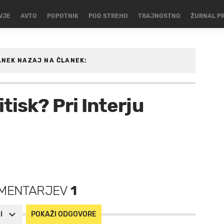
VJE
AVTO
POPOTNIK
POD STREHO
TRAJNOSTNO
ŽURNAL P
ANEK
NAZAJ NA ČLANEK:
GOMET
tisk? Pri Interju
MENTARJEV
1
I
POKAŽI ODGOVORE