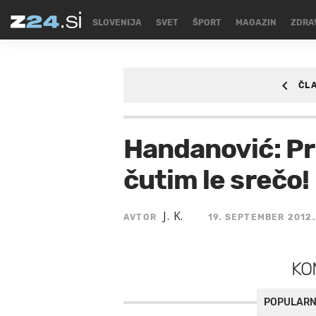
SLOVENIJA
SVET
ŠPORT
MAGAZIN
ZDRA
ČL
ŠPORT
/SPORT/NO
Handanović: Pri
čutim le srečo!
J. K.
AVTOR
19. SEPTEMBER 2012.
KO
POPULARN