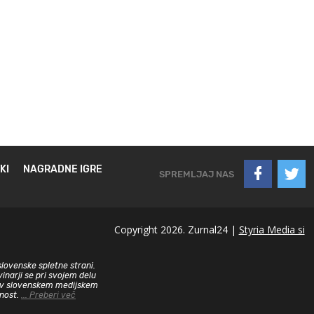
KI
NAGRADNE IGRE
SPREMLJAJ NAS
Copyright 2026. Zurnal24 |
Styria Media si
slovenske spletne strani.
inarji se pri svojem delu
sa v slovenskem medijskem
dnost.
... Preberi več