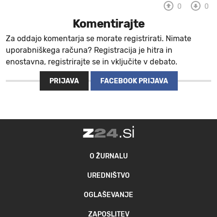
0
0
MOJ SANJ
Komentirajte
Za oddajo komentarja se morate registrirati. Nimate
uporabniškega računa? Registracija je hitra in
enostavna, registrirajte se in vključite v debato.
PRIJAVA
FACEBOOK PRIJAVA
O ŽURNALU
UREDNIŠTVO
OGLAŠEVANJE
ZAPOSLITEV