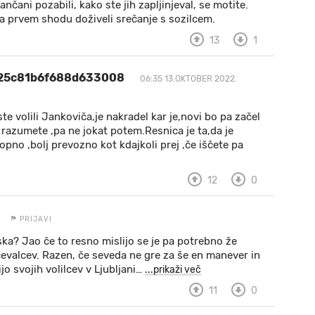
jančani pozabili, kako ste jih zapljinjeval, se motite.
a prvem shodu doživeli srečanje s sozilcem.
13
1
25c81b6f688d633008
06:35 13.OKTOBER 2022.
te volili Jankoviča,je nakradel kar je,novi bo pa začel
 razumete ,pa ne jokat potem.Resnica je ta,da je
opno ,bolj prevozno kot kdajkoli prej ,če iščete pa
12
0
PRIJAVI
ska? Jao če to resno mislijo se je pa potrebno že
evalcev. Razen, če seveda ne gre za še en manever in
jo svojih volilcev v Ljubljani
…
...prikaži več
11
0