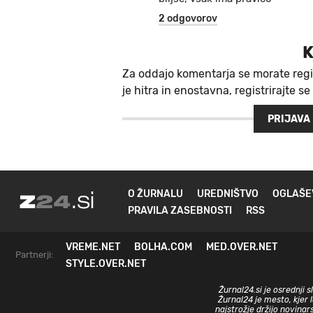
2 odgovorov
K
Za oddajo komentarja se morate regi
je hitra in enostavna, registrirajte se
PRIJAVA
O ŽURNALU
UREDNIŠTVO
OGLAŠE
PRAVILA ZASEBNOSTI
RSS
VREME.NET
BOLHA.COM
MED.OVER.NET
Partnerji:
STYLE.OVER.NET
Žurnal24.si je osrednji 
Žurnal24 je mesto, kjer 
najstrožje držijo novinar