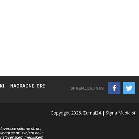
KI
NAGRADNE IGRE
SPREMLJAJ NAS
Copyright 2026. Zurnal24 |
Styria Media si
slovenske spletne strani.
inarji se pri svojem delu
sa v slovenskem medijskem