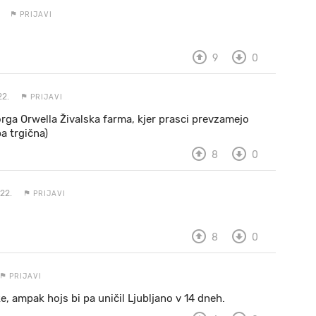
PRIJAVI
9
0
22.
PRIJAVI
eorga Orwella Živalska farma, kjer prasci prevzamejo
a trgična)
8
0
22.
PRIJAVI
8
0
PRIJAVI
e, ampak hojs bi pa uničil Ljubljano v 14 dneh.