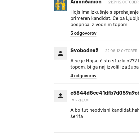
Anion6anion
21:31 12.OKTOBER
Hojs ima izkušnje s sprehajanje
primeren kandidat. Če pa Ljublja
posprical z vodnim topom.
5 odgovorov
Svobodnež
22:08 12.OKTOBER 
A se je Hojsu čisto sfuzlalo??? L
topom, bi ga naj izvolili za žup
4 odgovorov
c5844d8ce41dfb7d059a9c
PRIJAVI
A bo tut neodvisni kandidat,haha
šerifa