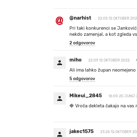
@narhist
22:05 12.OKTOBER 202
Pri taki konkurenci se Janković
nekdo zamenjal, a kot zgleda vs
2 odgovorov
miho
22:09 12.OKTOBER 2022.
Ali ima lahko župan neomejeno
5 odgovorov
Mikeui_2845
16:00 20.JUNIJ 
🍓 V r o č a d e k l e t a ča k a jo na va s n
jakec1575
23:26 12.OKTOBER 20