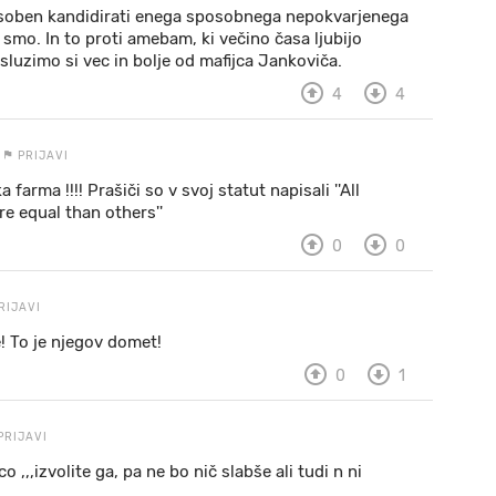
posoben kandidirati enega sposobnega nepokvarjenega
 smo. In to proti amebam, ki večino časa ljubijo
luzimo si vec in bolje od mafijca Jankoviča.
4
4
PRIJAVI
arma !!!! Prašiči so v svoj statut napisali ''All
e equal than others''
0
0
RIJAVI
e! To je njegov domet!
0
1
PRIJAVI
 ,,,izvolite ga, pa ne bo nič slabše ali tudi n ni