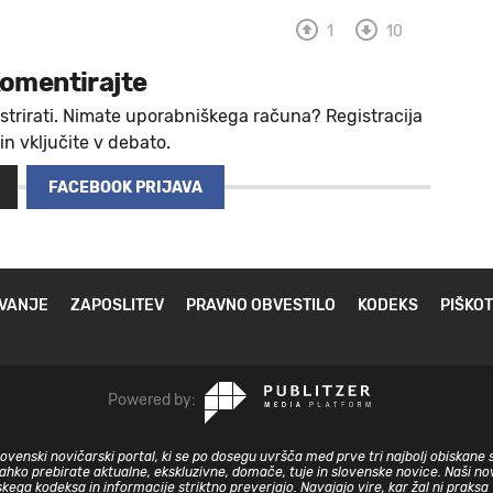
1
10
omentirajte
strirati. Nimate uporabniškega računa? Registracija
 in vključite v debato.
FACEBOOK PRIJAVA
VANJE
ZAPOSLITEV
PRAVNO OBVESTILO
KODEKS
PIŠKOT
Powered by:
slovenski novičarski portal, ki se po dosegu uvršča med prve tri najbolj obiskane 
lahko prebirate aktualne, ekskluzivne, domače, tuje in slovenske novice. Naši nov
skega kodeksa in informacije striktno preverjajo. Navajajo vire, kar žal ni prak