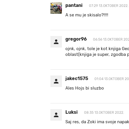
pantani
07:29 13.OKTOBER 2022.
A se mu je skisalo?!!!!
gregor96
06:56 13.OKTOBER 20
ojnk, ojnk, tole je kot knjiga G
oblast(knjiga je super, zgodba p
jakec1575
01:04 13.OKTOBER 20
Ales Hojs bi sluzbo
Luksi
08:35 13.OKTOBER 2022.
Saj res, da Zoki ima svoje napak