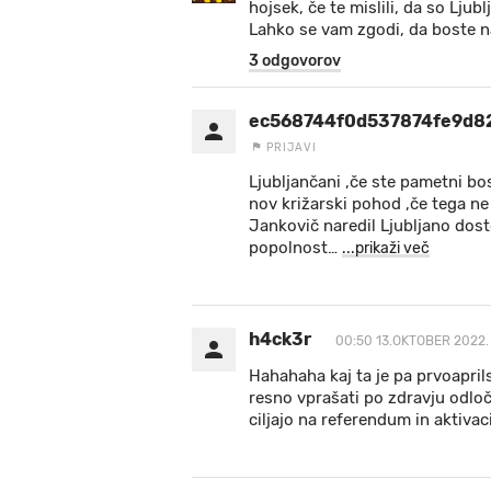
hojsek, če te mislili, da so Ljubl
Lahko se vam zgodi, da boste n
3 odgovorov
ec568744f0d537874fe9d8
PRIJAVI
Ljubljančani ,če ste pametni bos
nov križarski pohod ,če tega ne
Jankovič naredil Ljubljano dost
popolnost
…
...prikaži več
h4ck3r
00:50 13.OKTOBER 2022.
Hahahaha kaj ta je pa prvoapril
resno vprašati po zdravju odloč
ciljajo na referendum in aktivaci