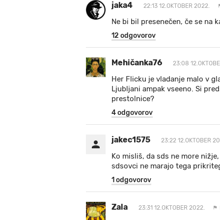
jaka4
22:13 12.OKTOBER 2022.
Ne bi bil presenečen, če se na ka
12 odgovorov
Mehičanka76
23:08 12.OKTOBE
Her Flicku je vladanje malo v gl
Ljubljani ampak vseeno. Si preds
prestolnice?
4 odgovorov
jakec1575
23:22 12.OKTOBER 20
Ko misliš, da sds ne more nižje
sdsovci ne marajo tega prikrite
1 odgovorov
Zala
23:31 12.OKTOBER 2022.