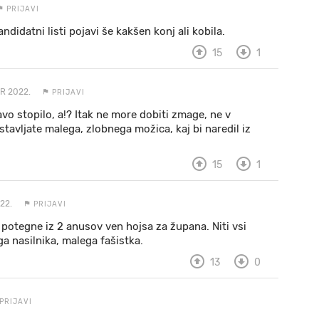
PRIJAVI
ndidatni listi pojavi še kakšen konj ali kobila.
15
1
R 2022.
PRIJAVI
avo stopilo, a!? Itak ne more dobiti zmage, ne v
tavljate malega, zlobnega možica, kaj bi naredil iz
15
1
22.
PRIJAVI
, potegne iz 2 anusov ven hojsa za župana. Niti vsi
ga nasilnika, malega fašistka.
13
0
PRIJAVI