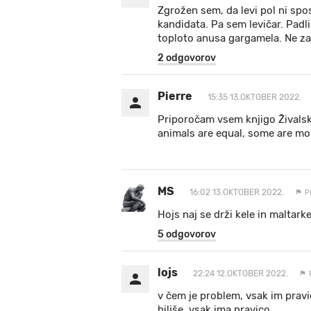
Zgrožen sem, da levi pol ni s
kandidata. Pa sem levičar. Padli
toploto anusa gargamela. Ne zas
2 odgovorov
Pierre
15:35 13.OKTOBER 2022.
Priporočam vsem knjigo Živalska f
animals are equal, some are mor
MS
16:02 13.OKTOBER 2022.
P
Hojs naj se drži kele in maltark
5 odgovorov
lojs
22:24 12.OKTOBER 2022.
v čem je problem, vsak im pravico
biljše, vsak ima pravico