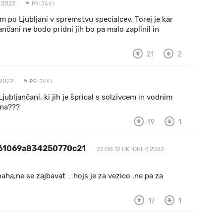
 2022.
PRIJAVI
m po Ljubljani v spremstvu specialcev. Torej je kar
nčani ne bodo pridni jih bo pa malo zaplinil in
21
2
2022.
PRIJAVI
jubljančani, ki jih je šprical s solzivcem in vodnim
ana???
19
1
61069a834250770c21
22:08 12.OKTOBER 2022.
ha,ne se zajbavat ...hojs je za vezico ,ne pa za
17
1