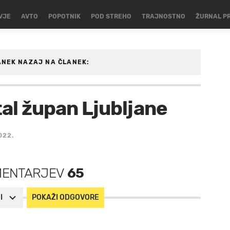
VJE
AVTO
POPOTNIK
POD STREHO
TRAJNOSTNO
ŽURNAL P
ANEK
NAZAJ NA ČLANEK:
tal župan Ljubljane
022.
MENTARJEV
65
I
POKAŽI ODGOVORE