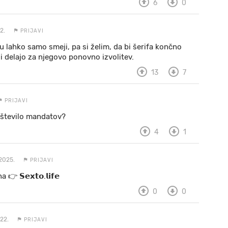
6
0
2.
PRIJAVI
u lahko samo smeji, pa si želim, da bi šerifa končno
i delajo za njegovo ponovno izvolitev.
13
7
PRIJAVI
 število mandatov?
4
1
2025.
PRIJAVI
 a 👉 𝗦𝗲𝘅𝘁𝗼.𝗹𝗶𝗳𝗲
0
0
22.
PRIJAVI