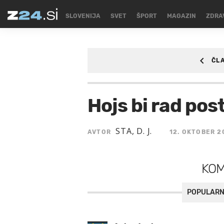
SLOVENIJA
SVET
ŠPORT
MAGAZIN
ZDRA
ČL
SLOVENIJA
Hojs bi rad pos
STA, D. J.
AVTOR
12. OKTOBER 2
KO
POPULARN